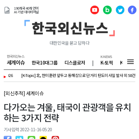
190개국 40개 언어
AI 기반 데이터저널
대한민국을 묻고 답하다
한국외신뉴스
K-NEWS
세계이슈
한국10대그룹
디스클로저
|
K-토픽
K-기업
▸
[K-Topic] 北, 한미훈련 앞두고 동해상으로 단거리 탄도미사일 발사 외 58건 - August 7, 
[외신추적] 세계이슈
다가오는 겨울, 태국이 관광객을 유치
하는 3가지 전략
기사입력 2022-11-16 05:20