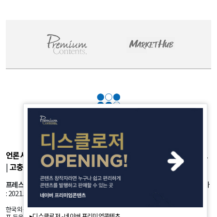
만 바보" 외 50건 - August 5, 2026
언론사소개
|
개인정보취급방침
|
광고후원
|
부가서비스
|
기사제보
|
고충처리
|
청소년보호정책
프레스룸
: 서울시 강서구 공항대로 45길 25 등록번호: 서울 아53981 등록일자
: 2021.10.18 발행인: 정유란 편집인: 신한진
한국외신뉴스의 모든 콘텐츠(기사)는 저작권법의 보호를 받는바, 무단 전재, 복사, 배
▸디스클로저 - 네이버 프리미엄콘텐츠
포 등을 금합니다.