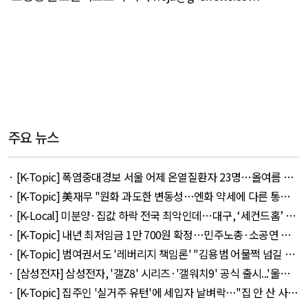
주요 뉴스
· [K-Topic] 폭염중대경보 서울 어제 온열질환자 23명…올여름 최
다 외 33건 - August 5, 2026
· [K-Topic] 美재무 "원화 과도한 변동성…엔화 약세에 다른 통화
뒤따를 것" 외 50건 - August 5, 2026
· [K-Local] 미분양·집값 하락 전국 최악인데…대구, ‘세컨드홈’ 특
례서 빠졌다 외 11건 - August 5, 2026
· [K-Topic] 내년 최저임금 1만 700원 확정…민주노총·소공연 이
의 불수용 외 44건 - August 5, 2026
· [K-Topic] 범여권서도 '레버리지 책임론' "김용범 어물쩍 넘길 수
없어" 외 50건 - August 5, 2026
· [삼성전자] 삼성전자, '갤Z8' 시리즈·'갤워치9' 공식 출시...'울트
라' 257만 7300원 외 51건 - August 6, 2026
· [K-Topic] 집주인 '실거주 유턴'에 세입자 날벼락…"집 안 산 사람