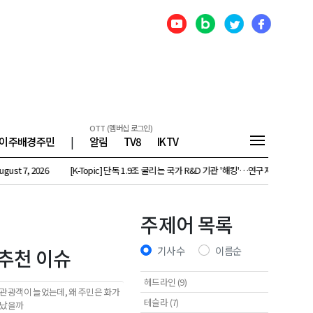
OTT (멤버십 로그인)
이주배경주민
|
알림
TV8
IKTV
[K-Topic] 단독 1.9조 굴리는 국가 R&D 기관 '해킹'…연구자 개인정보 몽땅 유출 외 48건 - Au
주제어 목록
기사 수
이름순
추천 이슈
헤드라인 (9)
관광객이 늘었는데, 왜 주민은 화가
테슬라 (7)
났을까