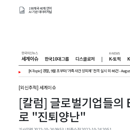
190개국 40개 언어
AI 기반 데이터저널
한국외신뉴스
K-NEWS
세계이슈
한국10대그룹
디스클로저
|
K-토픽
[K-Topic] 경찰, 9월 초부터 '가족사건 상피제' 전격 실시 외 46건 - August 7, 2026
▸
[
[외신추적] 세계이슈
[칼럼] 글로벌기업들의 E
로 "진퇴양난"
기사입력 2022-10-24 09:53 / 최종수정 2022-10-24 20:51