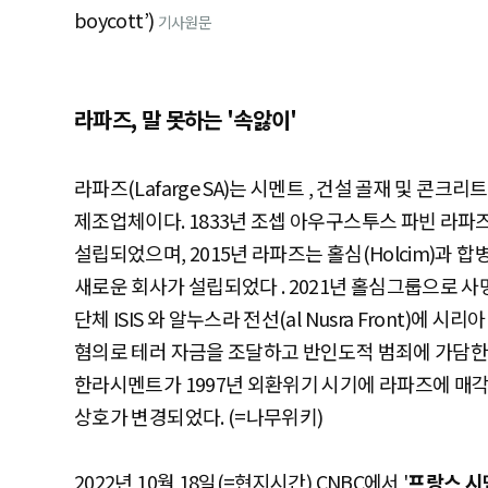
boycott’)
기사원문
라파즈, 말 못하는 '속앓이'
라파즈(Lafarge SA)는 시멘트 , 건설 골재 및 콘
제조업체이다. 1833년 조셉 아우구스투스 파빈 라파즈(Jose
설립되었으며, 2015년 라파즈는 홀심(Holcim)과 합
새로운 회사가 설립되었다 . 2021년 홀심그룹으로 사명
단체 ISIS 와 알누스라 전선(al Nusra Front)에
혐의로 테러 자금을 조달하고 반인도적 범죄에 가담한 
한라시멘트가 1997년 외환위기 시기에 라파즈에 매각
상호가 변경되었다. (=나무위키)
2022년 10월 18일(=현지시간) CNBC에서 '
프랑스 시멘