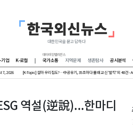
대한민국을 묻고 답하다
데이터 인텔리전스
K-기업
K-로컬
|
국가소통
지역문제
생존탐사
공시분석
K-Topic] 설마 우리집도?…中공유기, 35초마다 몰래 교신 '발칵' 외 48건 - August 7, 2026
SG 역설(逆說)...한마디