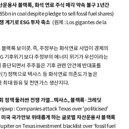
산운용사 블랙록, 화석 연료 주식 매각 약속 불구 1년간
bn in coal despite pledge to sell fossil fuel shares)
쟁 계기로 ESG 투자 축소
(원제 : Los gigantes de la
 블랙록 보이콧. 즉, 주정부는 화석연료 사업이 경제의
SG 기후위기 보다 주정부의 에너지 위기가 우선이라는
이 중단되면서 주주들은 기후 관련 안건에 반대표를
(?) 정책으로 텍사스 등 화석연료 의존도가 높은
국 최대 원유 및 천연가스 생산지다.
회 정책 둘러싼 전쟁 가열...텍사스, 블랙록·크레딧
njswp : Companies attack Texas over ‘politicised’
 미국 국가안보 위태롭게 하는 글로벌 자산운용사 블랙록
piter on Texas investment blacklist over ‘fossil fuel