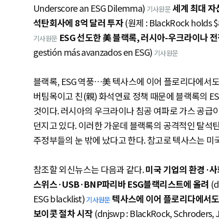
Underscore an ESG Dilemma)
세계 최대 자
기사원문
석탄회사에 8억 달러 투자
(원제 : BlackRock holds $85
ESG 선도한 美 블랙록, 러시아-우크라이나 전
기사원문
gestión más avanzados en ESG)
기사원문
블랙록, ESG 역풍…美 텍사스에 이어 플로리다에서도
버팀목이고 친(親) 화석연료 정책 때문에 블랙록의 E
것이다. 러시아의 우크라이나 침공 여파로 가스 공급
던지고 있다. 이러한 가운데 블랙록의 공격적인 탈석탄
주정부들의 눈 밖에 났다고 한다. 참고로 텍사스는 미
참조할 외신뉴스는 다음과 같다.
미국 기업의 환경·사
스위스·USB·BNP파리바 ESG블랙리스트에 올려
(d
ESG blacklist)
텍사스에 이어 플로리다에서도
기사원문
보이콧 절차 시작
(dnjswp : BlackRock, Schroders, Ju