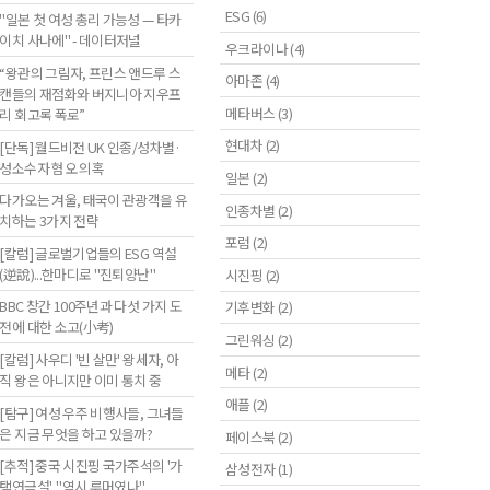
ESG (6)
"일본 첫 여성 총리 가능성 — 타카
이치 사나에" - 데이터저널
우크라이나 (4)
“왕관의 그림자, 프린스 앤드루 스
아마존 (4)
캔들의 재점화와 버지니아 지우프
메타버스 (3)
리 회고록 폭로”
현대차 (2)
[단독] 월드비전 UK 인종/성차별·
성소수자 혐오 의혹
일본 (2)
다가오는 겨울, 태국이 관광객을 유
인종차별 (2)
치하는 3가지 전략
포럼 (2)
[칼럼] 글로벌기업들의 ESG 역설
(逆說)...한마디로 "진퇴양난"
시진핑 (2)
BBC 창간 100주년과 다섯 가지 도
기후변화 (2)
전에 대한 소고(小考)
그린워싱 (2)
[칼럼] 사우디 '빈 살만' 왕세자, 아
메타 (2)
직 왕은 아니지만 이미 통치 중
애플 (2)
[탐구] 여성 우주 비행사들, 그녀들
은 지금 무엇을 하고 있을까?
페이스북 (2)
[추적] 중국 시진핑 국가주석의 '가
삼성전자 (1)
택연금설'..."역시 루머였나"