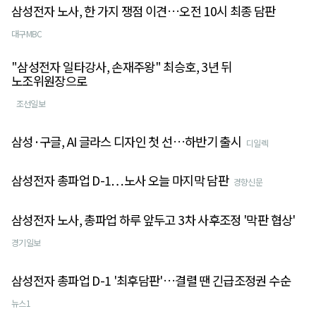
삼성전자 노사, 한 가지 쟁점 이견…오전 10시 최종 담판
대구MBC
"삼성전자 일타강사, 손재주왕" 최승호, 3년 뒤
노조위원장으로
조선일보
삼성·구글, AI 글라스 디자인 첫 선…하반기 출시
디일렉
삼성전자 총파업 D-1…노사 오늘 마지막 담판
경향신문
삼성전자 노사, 총파업 하루 앞두고 3차 사후조정 '막판 협상'
경기일보
삼성전자 총파업 D-1 '최후담판'…결렬 땐 긴급조정권 수순
뉴스1