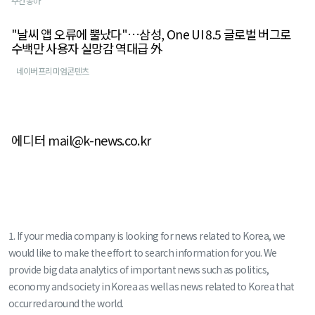
주간동아
"날씨 앱 오류에 뿔났다"…삼성, One UI 8.5 글로벌 버그로
수백만 사용자 실망감 역대급 外
네이버프리미엄콘텐츠
에디터 mail@k-news.co.kr
1. If your media company is looking for news related to Korea, we
would like to make the effort to search information for you. We
provide big data analytics of important news such as politics,
economy and society in Korea as well as news related to Korea that
occurred around the world.