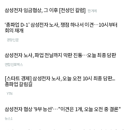
삼성전자 임금협상, 그 이후 [전성인 칼럼]
한겨레
‘총파업 D-1’ 삼성전자 노사, 쟁점 하나서 이견…10시부터
회의 재개
경향신문
삼성전자 노사, 파업 전날까지 막판 진통…오늘 최종 담판
연합인포맥스
[스타트 경제] 삼성전자 노사, 오늘 오전 10시 최종 담판...
총파업 갈림길
YTN
삼성전자 협상 '9부 능선'…"이견은 1개, 오늘 오전 중 결론"
뉴스1