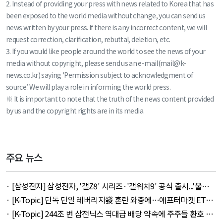
2. Instead of providing your press with news related to Korea that has
been exposed to the world media without change, you can send us
news written by your press. If there is any incorrect content, we will
request correction, clarification, rebuttal, deletion, etc.
3. If you would like people around the world to see the news of your
media without copyright, please send us an e-mail(mail@k-
news.co.kr) saying 'Permission subject to acknowledgment of
source’. We will play a role in informing the world press.
※ It is important to note that the truth of the news content provided
by us and the copyright rights are in its media.
주요 뉴스
· [삼성전자] 삼성전자, '갤Z8' 시리즈·'갤워치9' 공식 출시...'울트
라' 257만 7300원 외 51건 - August 6, 2026
· [K-Topic] 단독 단일 레버리지發 혼란 와중에…애프터마켓 ETF
거래 강행 외 71건 - August 6, 2026
· [K-Topic] 244조 번 삼전닉스 역대급 배당 약속에 주주들 환호 외