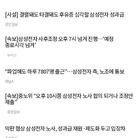
[사설] 결렬돼도 타결돼도 후유증 심각할 삼성전자 성과급
경인일보
[속보]삼성전자 사후조정 오후 7시 넘겨 진행…'예정
종료시각 넘겨'
뉴시스
“파업해도 하루 7807명 출근”…삼성전자 측, 노조에 통보
채널A
[속보]중노위 “오후 10시쯤 삼성전자 노사 합의 되거나 조정안
제출”
중앙일보
막판 협상 삼성전자 노사, 성과급 재원·제도화 두고 입장차