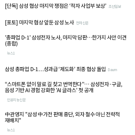
[단독] 삼성 협상 마지막 쟁점은 ‘적자 사업부 보상’
조선일보
[포토] 마지막 협상 앞둔 삼성 노사
전자신문
'총파업 D-1' 삼성전자 노사, 마지막 담판…한가지 사안 이견
(종합)
뉴스1
삼성 총파업 D-1…성과급 ‘제도화’ 최종 협상 돌입
Daum
“스마트폰 없이 말로 길 찾고 번역한다”… 삼성전자·구글,
음성 기반 AI 경험 강화한 'AI 글라스' 첫 공개
인공지능신문
中관영지 "삼성 中가전 판매 중단, 외자 철수 아닌 전략적
재배치"
뉴스1