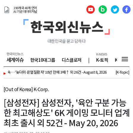
190개국 40개 언어
AI 기반 데이터저널
대한민국을 묻고 답하다
한국외신뉴스
K-NEWS
세계이슈
한국10대그룹
디스클로저
|
K-토픽
K-기업
'늦더위 온열질환자' 10년 만에 3배↑ 외 26건 - August 8, 2026
▸
[K-Topic] 서학개미,
[Out of Korea] K-Corp.
[삼성전자] 삼성전자, '육안 구분 가능
한 최고해상도' 6K 게이밍 모니터 업계
최초 출시 외 52건 - May 20, 2026