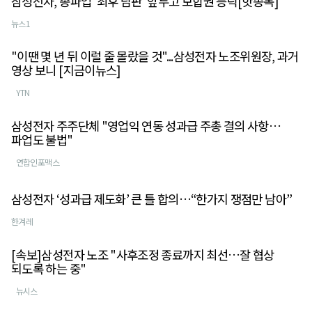
삼성전자, 총파업 '최후 담판' 앞두고 보합권 등락[핫종목]
뉴스1
"이땐 몇 년 뒤 이럴 줄 몰랐을 것"...삼성전자 노조위원장, 과거
영상 보니 [지금이뉴스]
YTN
삼성전자 주주단체 "영업익 연동 성과급 주총 결의 사항…
파업도 불법"
연합인포맥스
삼성전자 ‘성과급 제도화’ 큰 틀 합의…“한가지 쟁점만 남아”
한겨레
[속보]삼성전자 노조 "사후조정 종료까지 최선…잘 협상
되도록 하는 중"
뉴시스