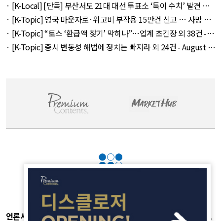
21건 - August 6, 2026
· [K-Local] [단독] 부산서도 21대 대선 투표소 ‘특이 수치’ 발견 외
14건 - August 6, 2026
· [K-Topic] 영국 마운자로·위고비 부작용 15만건 신고 … 사망 연
관 사례 153건 외 50건 - August 6, 2026
· [K-Topic] “토스 ‘환급액 찾기’ 막히나”…업계 초긴장 외 38건 -
August 6, 2026
· [K-Topic] 증시 변동성 해법에 정치는 빠지라 외 24건 - August 6,
2026
언론사소개
|
개인정보취급방침
|
광고후원
|
부가서비스
|
기사제보