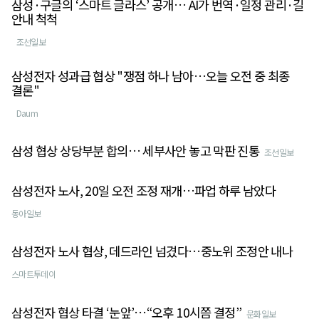
삼성·구글의 ‘스마트 글라스’ 공개… AI가 번역·일정 관리·길
안내 척척
조선일보
삼성전자 성과급 협상 "쟁점 하나 남아…오늘 오전 중 최종
결론"
Daum
삼성 협상 상당부분 합의… 세부사안 놓고 막판 진통
조선일보
삼성전자 노사, 20일 오전 조정 재개…파업 하루 남았다
동아일보
삼성전자 노사 협상, 데드라인 넘겼다…중노위 조정안 내나
스마트투데이
삼성전자 협상 타결 ‘눈앞’…“오후 10시쯤 결정”
문화일보