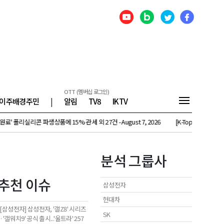
OTT (멤버십 로그인)
이주배경주민
|
알림
TV8
IKTV
실리콘 파생상품에 15% 관세 외 27건 - August 7, 2026
[K-Topic] 단독 '5%룰' 완화
분석 그룹사
추천 이슈
삼성전자
현대차
[삼성전자] 삼성전자, '갤Z8' 시리즈
SK
·'갤워치9' 공식 출시...'울트라' 257