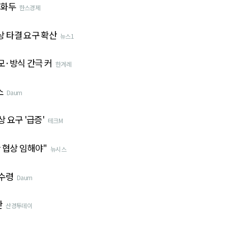
 화두
한스경제
 타결 요구 확산
뉴스1
모·방식 간극 커
한겨레
소
Daum
 요구 '급증'
테크M
 협상 임해야"
뉴시스
수령
Daum
산
산경투데이