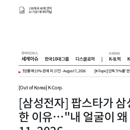
190개국 40개 언어
AI 기반 데이터저널
한국외신뉴스
K-NEWS
세계이슈
한국10대그룹
디스클로저
|
K-토픽
 파생상품에 15% 관세 외 27건 - August 7, 2026
▸
[K-Topic] 단독 '5%룰' 완화…경영권
[Out of Korea] K-Corp.
[삼성전자] 팝스타가 삼
한 이유…"내 얼굴이 왜 여