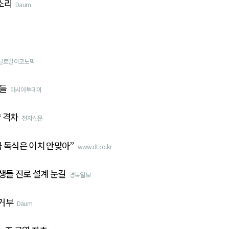
소리
Daum
글로벌이코노믹
흔들
아시아투데이
 격차
전자신문
급 독식은 이치 안맞아”
www.dt.co.kr
생들 진로 설계 눈길
경북일보
 거부
Daum