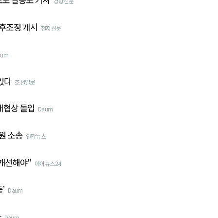
경향신문
사후조정 개시
전자신문
aum
있었다
조선일보
재협상 돌입
Daum
원 소송
연합뉴스
 개선해야"
아이뉴스24
’
Daum
나
Daum