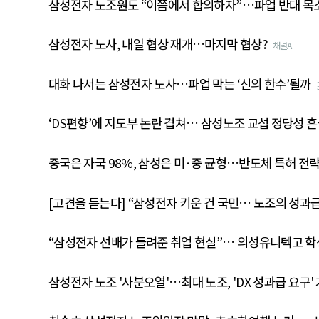
삼성전자 노조원도 “이쯤에서 합의하자”…파업 반대 목
삼성전자 노사, 내일 협상 재개…마지막 협상?
채널A
대화 나서는 삼성전자 노사…파업 막는 ‘신의 한수’될까
‘DS편향’에 지도부 논란 겹쳐… 삼성노조 교섭 정당성 
중국은 자국 98%, 삼성은 미·중 균형…반도체 특허 전략
[고견을 듣는다] “삼성전자 키운 건 국민… 노조의 성과
“삼성전자 선배가 들려준 취업 현실”… 의성유니텍고 학
삼성전자 노조 '사분오열'…최대 노조, 'DX 성과급 요구'