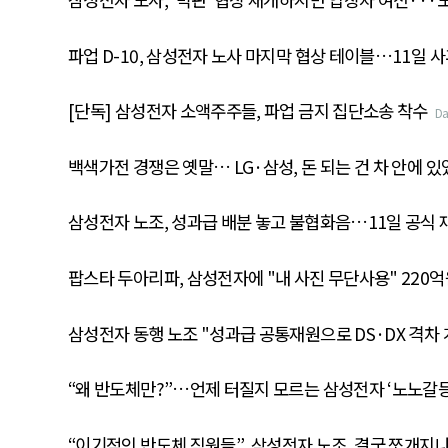
파업 D-10, 삼성전자 노사 마지막 협상 테이블…11일 
[단독] 삼성전자 소액주주들, 파업 금지 집단소송 착수
D
백색가전 경쟁은 옛말… LG·삼성, 돈 되는 건 차 안에 
삼성전자 노조, 성과급 배분 놓고 불협화음…11일 공식 
팝스타 두아리파, 삼성전자에 "내 사진 무단사용" 220억
삼성전자 동행 노조 "성과급 공통재원으로 DS·DX 격차
“왜 반도체만?”…언제 터질지 모르는 삼성전자 ‘노노갈등
“이기적인 반도체 직원들”...삼성전자 노조, 결국 쪼개지