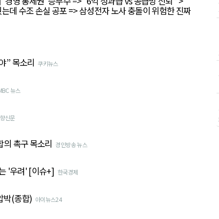
경영 통제권’ 승부수 => “6억 성과급 vs 공급망 신뢰” >
는데 수조 손실 공포 => 삼성전자 노사 충돌이 위험한 진짜
야” 목소리
쿠키뉴스
MBC 뉴스
향신문
합의 촉구 목소리
경인방송 뉴스
'우려' [이슈+]
한국경제
박(종합)
아이뉴스24