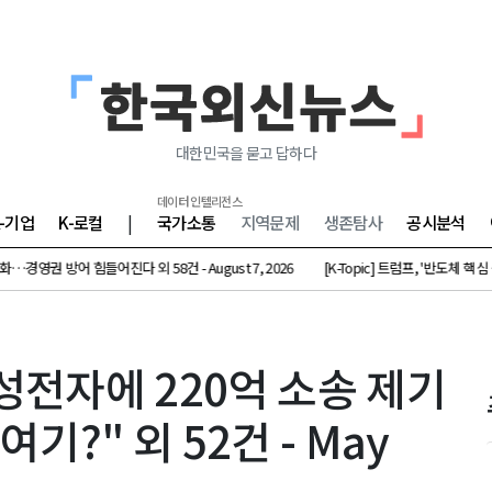
대한민국을 묻고 답하다
데이터 인텔리전스
K-기업
K-로컬
|
국가소통
지역문제
생존탐사
공시분석
 방어 힘들어진다 외 58건 - August 7, 2026
[K-Topic] 트럼프, '반도체 핵심 원료' 폴리
성전자에 220억 소송 제기
기?" 외 52건 - May