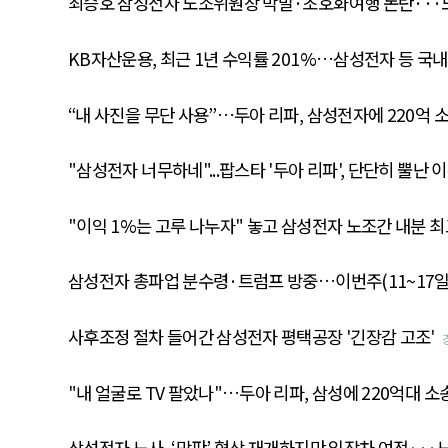
최승호 삼성전자 노조위원장 막말·초호화여행 논란···
KB자산운용, 최근 1년 수익률 201%…삼성전자 등 국
“내 사진을 무단 사용”…두아 리파, 삼성전자에 220억 
"삼성전자 너무하네"...팝스타 '두아 리파', 단단히 뿔난 
"이익 1%는 고루 나누자" 놓고 삼성전자 노조간 내분 최
삼성전자 총파업 분수령·트럼프 방중…이번주(11~17일
사후조정 절차 들어간 삼성전자 평택공장 '긴장감 고조'
"내 얼굴로 TV 팔았나"…두아 리파, 삼성에 220억대 소
삼성전자 노사, ‘막판’ 협상 재개하지만 입장차 여전···