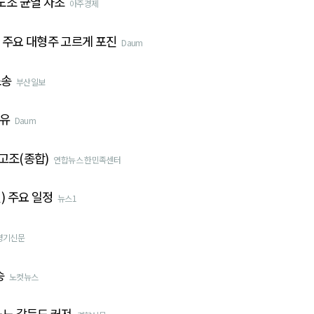
노조 균열 자초
아주경제
내 주요 대형주 고르게 포진
Daum
소송
부산일보
이유
Daum
고조(종합)
연합뉴스 한민족센터
) 주요 일정
뉴스1
경기신문
송
노컷뉴스
노노 갈등도 커져