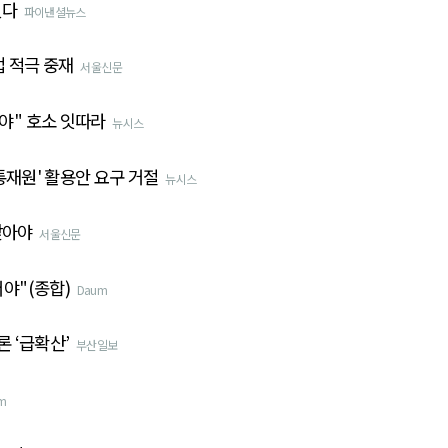
렸다
파이낸셜뉴스
업 적극 중재
서울신문
야" 호소 잇따라
뉴시스
통재원' 활용안 요구 거절
뉴시스
찾아야
서울신문
야"(종합)
Daum
 ‘급확산’
부산일보
m