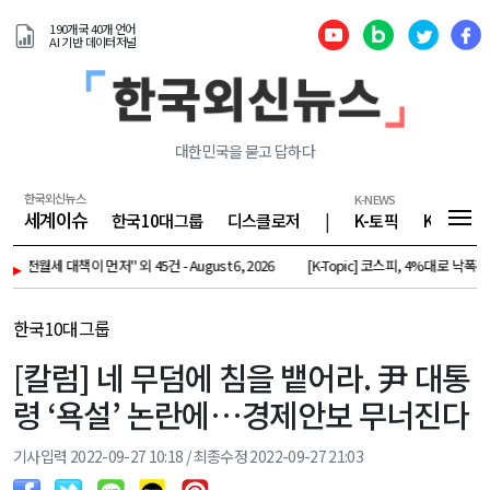
190개국 40개 언어
AI 기반 데이터저널
대한민국을 묻고 답하다
한국외신뉴스
K-NEWS
세계이슈
한국10대그룹
디스클로저
|
K-토픽
K-기업
이 먼저" 외 45건 - August 6, 2026
▸
[K-Topic] 코스피, 4%대로 낙폭확대 … 매도 사이
한국10대그룹
[칼럼] 네 무덤에 침을 뱉어라. 尹 대통
령 ‘욕설’ 논란에…경제안보 무너진다
기사입력 2022-09-27 10:18 / 최종수정 2022-09-27 21:03