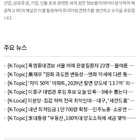
산업, 금융증권, 기업, 인물 등과 관련한 세계 원천 정보를 빅데이터 분석하여 제
공하고 MCN 채널은 이를 활용하여 프리미엄 콘텐츠를 생산하고 수익을 공유합
니다.
주요 뉴스
· [K-Topic] 폭염중대경보 서울 어제 온열질환자 23명…올여름 최
다 외 33건 - August 5, 2026
· [K-Topic] 美재무 "원화 과도한 변동성…엔화 약세에 다른 통화
뒤따를 것" 외 50건 - August 5, 2026
· [K-Topic] '차익 50억' 아파트, 2029년 팔면 양도세 '13.7억' 외
20건 - August 4, 2026
· [K-Topic] 이흥구 대법관 후임 후보 오늘 압축…3배수 뽑는다 외
21건 - August 4, 2026
· [K-Local] 미분양·집값 하락 전국 최악인데…대구, ‘세컨드홈’ 특
례서 빠졌다 외 11건 - August 5, 2026
· [K-Topic] 내년 최저임금 1만 700원 확정…민주노총·소공연 이
의 불수용 외 44건 - August 5, 2026
· [K-Topic] 李대통령 "부동산, 100억대 양도소득에 세금 몇억…형
평 안맞아" 외 51건 - August 4, 2026