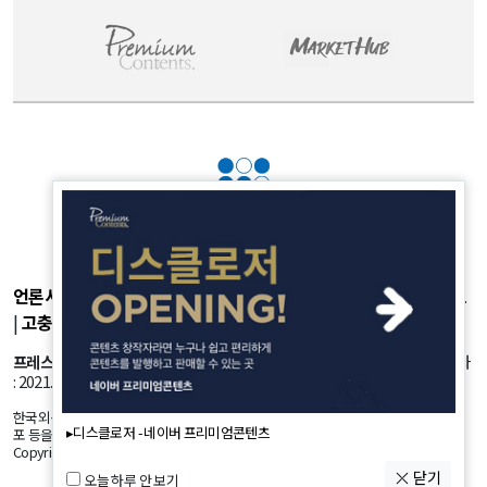
언론사소개
|
개인정보취급방침
|
광고후원
|
부가서비스
|
기사제보
|
고충처리
|
청소년보호정책
프레스룸
: 서울시 강서구 공항대로 45길 25 등록번호: 서울 아53981 등록일자
: 2021.10.18 발행인: 정유란 편집인: 신한진
한국외신뉴스의 모든 콘텐츠(기사)는 저작권법의 보호를 받는바, 무단 전재, 복사, 배
▸디스클로저 - 네이버 프리미엄콘텐츠
포 등을 금합니다.
Copyright by K-NEWS. All Rights Reserved.
닫기
오늘 하루 안 보기