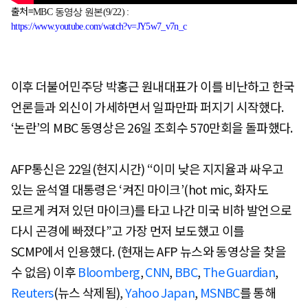
출처=
MBC
동영상 원본(9/22) :
https://www.youtube.com/watch?v=JY5w7_v7n_c
이후 더불어민주당 박홍근 원내대표가 이를 비난하고 한국
언론들과 외신이 가세하면서 일파만파 퍼지기 시작했다.
‘논란’의 MBC 동영상은 26일 조회수 570만회을 돌파했다.
AFP통신은 22일(현지시간) “이미 낮은 지지율과 싸우고
있는 윤석열 대통령은 ‘켜진 마이크’(hot mic, 화자도
모르게 켜져 있던 마이크)를 타고 나간 미국 비하 발언으로
다시 곤경에 빠졌다”고 가장 먼저 보도했고 이를
SCMP에서 인용했다. (현재는 AFP 뉴스와 동영상을 찾을
수 없음) 이후
Bloomberg
,
CNN
,
BBC
,
The Guardian
,
Reuters
(뉴스 삭제됨),
Yahoo Japan
,
MSNBC
를 통해