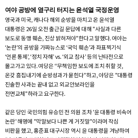
여야 공방에 옆구리 터지는 윤석열 국정운영
영국과 미국, 캐나다 해외 순방을 마치고 온 윤석열
대통령은 26일 오전 출근길 문답에 대해 "사실과 다른
보도로 동맹 훼손, 진상 밝혀져야"한다고 말했다. 여야는
‘논란’의 공방을 가짜뉴스로 ‘국익 훼손’과 좌표찍기식
‘언론 통제’, ‘정치 자해’ vs. ‘외교 참사’ 등의 난타전으로
몰고가고 있다. 여당은 “무책임한 보도에 조치 취할 것,
온갖 흠집내기에 순방성과가 묻힌다”하고, 야당은 "대통령
진솔한 사과는 끝내 없고 외교안보라인을
전면교체"하라고 요구한다.
같은 당인 국민의힘 유승민 전 의원 조차 '윤 대통령 비속어
논란' 해명에 "막말보다 나쁜 게 거짓말"이라며 작심
비판을 했고, 홍준표 대구시장 역시 윤 대통령을 겨냥하여