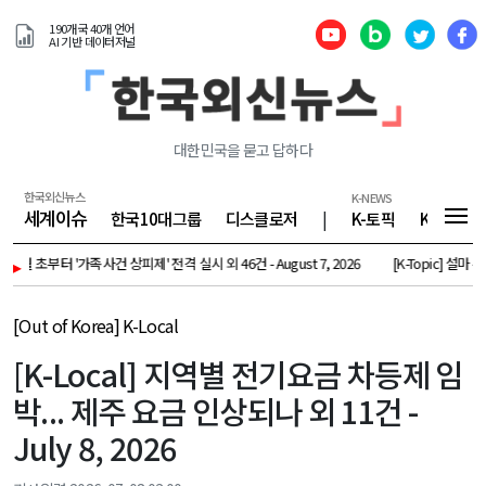
190개국 40개 언어
AI 기반 데이터저널
대한민국을 묻고 답하다
한국외신뉴스
K-NEWS
세계이슈
한국10대그룹
디스클로저
|
K-토픽
K-기업
 9월 초부터 '가족사건 상피제' 전격 실시 외 46건 - August 7, 2026
▸
[K-Topic] 설마 우리
[Out of Korea] K-Local
[K-Local] 지역별 전기요금 차등제 임
박... 제주 요금 인상되나 외 11건 -
July 8, 2026