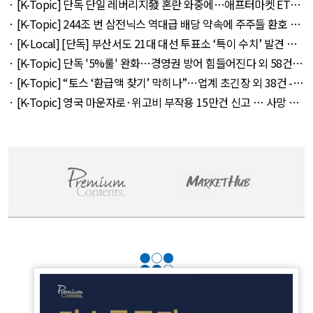
라' 257만 7300원 외 51건 - August 6, 2026
· [K-Topic] 단독 단일 레버리지發 혼란 와중에…애프터마켓 ETF
거래 강행 외 71건 - August 6, 2026
· [K-Topic] 244조 번 삼전닉스 역대급 배당 약속에 주주들 환호 외
21건 - August 6, 2026
· [K-Local] [단독] 부산서도 21대 대선 투표소 ‘특이 수치’ 발견 외
14건 - August 6, 2026
· [K-Topic] 단독 '5%룰' 완화…경영권 방어 힘들어진다 외 58건 -
August 7, 2026
· [K-Topic] “토스 ‘환급액 찾기’ 막히나”…업계 초긴장 외 38건 -
August 6, 2026
· [K-Topic] 영국 마운자로·위고비 부작용 15만건 신고 … 사망 연
관 사례 153건 외 50건 - August 6, 2026