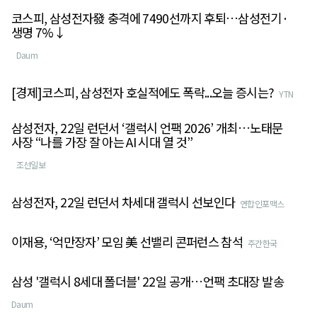
코스피, 삼성전자發 충격에 7490선까지 후퇴…삼성전기·
생명 7%↓
Daum
[경제]코스피, 삼성전자 호실적에도 폭락...오늘 증시는?
YTN
삼성전자, 22일 런던서 ‘갤럭시 언팩 2026’ 개최…노태문
사장 “나를 가장 잘 아는 AI 시대 열 것”
조선일보
삼성전자, 22일 런던서 차세대 갤럭시 선보인다
연합인포맥스
이재용, ‘억만장자’ 모임 美 선밸리 콘퍼런스 참석
주간한국
삼성 '갤럭시 8세대 폴더블' 22일 공개…언팩 초대장 발송
Daum