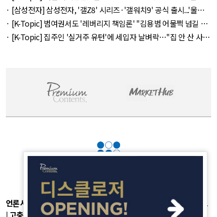
의 불수용 외 44건 - August 5, 2026
· [삼성전자] 삼성전자, '갤Z8' 시리즈·'갤워치9' 공식 출시...'울트
라' 257만 7300원 외 51건 - August 6, 2026
· [K-Topic] 범여권서도 '레버리지 책임론' "김용범 어물쩍 넘길 수
없어" 외 50건 - August 5, 2026
· [K-Topic] 집주인 '실거주 유턴'에 세입자 날벼락…"집 안 산 사람
만 바보" 외 50건 - August 5, 2026
언론사소개
|
개인정보취급방침
|
광고후원
|
부가서비스
|
기사제보
|
고충처리
|
청소년보호정책