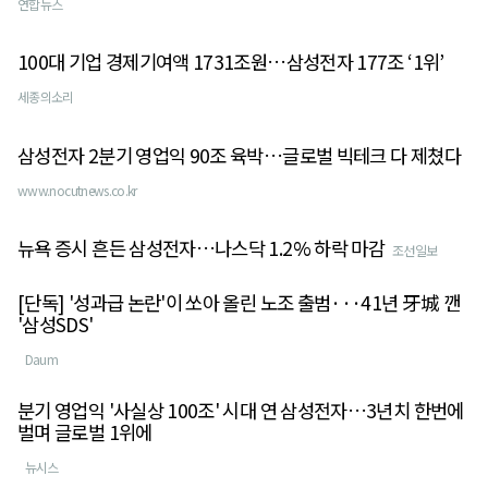
연합뉴스
100대 기업 경제기여액 1731조원…삼성전자 177조 ‘1위’
세종의소리
삼성전자 2분기 영업익 90조 육박…글로벌 빅테크 다 제쳤다
www.nocutnews.co.kr
뉴욕 증시 흔든 삼성전자…나스닥 1.2% 하락 마감
조선일보
[단독] '성과급 논란'이 쏘아 올린 노조 출범···41년 牙城 깬
'삼성SDS'
Daum
분기 영업익 '사실상 100조' 시대 연 삼성전자…3년치 한번에
벌며 글로벌 1위에
뉴시스