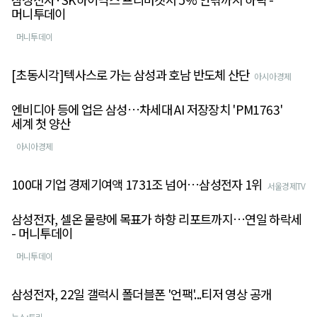
머니투데이
머니투데이
[초동시각]텍사스로 가는 삼성과 호남 반도체 산단
아시아경제
엔비디아 등에 업은 삼성…차세대 AI 저장장치 'PM1763'
세계 첫 양산
아시아경제
100대 기업 경제기여액 1731조 넘어…삼성전자 1위
서울경제TV
삼성전자, 셀온 물량에 목표가 하향 리포트까지…연일 하락세
- 머니투데이
머니투데이
삼성전자, 22일 갤럭시 폴더블폰 '언팩'...티저 영상 공개
뉴스;트리