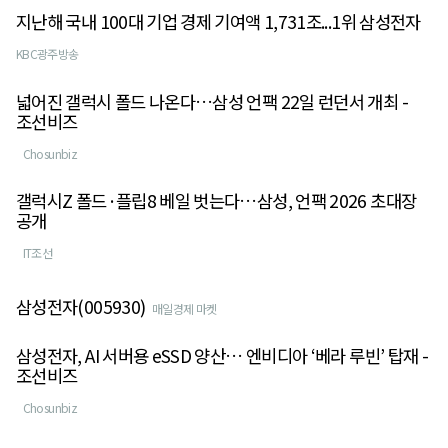
지난해 국내 100대 기업 경제 기여액 1,731조...1위 삼성전자
KBC광주방송
넓어진 갤럭시 폴드 나온다…삼성 언팩 22일 런던서 개최 -
조선비즈
Chosunbiz
갤럭시Z 폴드·플립8 베일 벗는다…삼성, 언팩 2026 초대장
공개
IT조선
삼성전자(005930)
매일경제 마켓
삼성전자, AI 서버용 eSSD 양산… 엔비디아 ‘베라 루빈’ 탑재 -
조선비즈
Chosunbiz