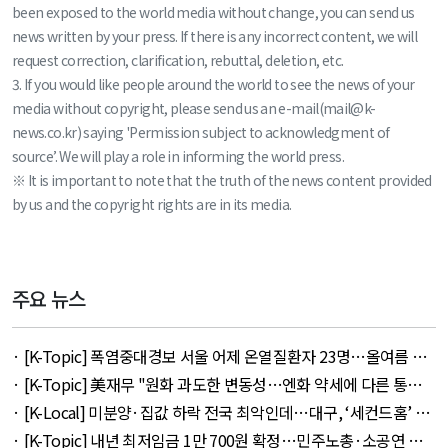
been exposed to the world media without change, you can send us
news written by your press. If there is any incorrect content, we will
request correction, clarification, rebuttal, deletion, etc.
3. If you would like people around the world to see the news of your
media without copyright, please send us an e-mail(mail@k-
news.co.kr) saying 'Permission subject to acknowledgment of
source’. We will play a role in informing the world press.
※ It is important to note that the truth of the news content provided
by us and the copyright rights are in its media.
주요 뉴스
· [K-Topic] 폭염중대경보 서울 어제 온열질환자 23명…올여름 최
다 외 33건 - August 5, 2026
· [K-Topic] 美재무 "원화 과도한 변동성…엔화 약세에 다른 통화
뒤따를 것" 외 50건 - August 5, 2026
· [K-Local] 미분양·집값 하락 전국 최악인데…대구, ‘세컨드홈’ 특
례서 빠졌다 외 11건 - August 5, 2026
· [K-Topic] 내년 최저임금 1만 700원 확정…민주노총·소공연 이