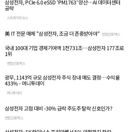
삼성전자, PCIe 6.0 eSSD 'PM1763' 양산…AI 데이터센터
공략
스트레이트뉴스
美 IT 전문 매체 "삼성전자, 조금 더 존중받아야"
연합인포맥스
국내 100대 기업 경제기여액 1천731조…삼성전자 177조로
1위
연합인포맥스
광무, 1143억 규모 삼성전자 주식 장내 매도 결정…수익율
433% - 머니투데이
머니투데이
삼성전자 고점 대비 -30% 급락 주도주 탈락 신호인가?
연합인포맥스
삼성전자·SK하이닉스 프리마켓서 5% 안팎까지 하락 -