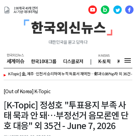
190개국 40개 언어
AI 기반 데이터저널
대한민국을 묻고 답하다
한국외신뉴스
K-NEWS
세계이슈
한국10대그룹
디스클로저
|
K-토픽
K-기업
K-Topic] 金, 제주·인천서 승리하며 누적 득표서 재역전…鄭과 0.86%p차 외 36건 - August 9,
▸
[Out of Korea] K-Topic
[K-Topic] 정성호 "투표용지 부족 사
태 묵과 안 돼…부정선거 음모론엔 단
호 대응" 외 35건 - June 7, 2026