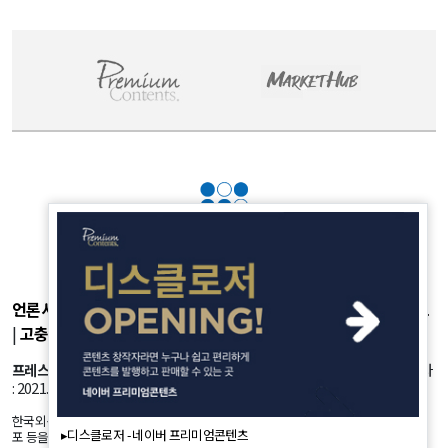
언론사소개
|
개인정보취급방침
|
광고후원
|
부가서비스
|
기사제보
|
고충처리
|
청소년보호정책
프레스룸
: 서울시 강서구 공항대로 45길 25 등록번호: 서울 아53981 등록일자
: 2021.10.18 발행인: 정유란 편집인: 신한진
한국외신뉴스의 모든 콘텐츠(기사)는 저작권법의 보호를 받는바, 무단 전재, 복사, 배
▸디스클로저 - 네이버 프리미엄콘텐츠
포 등을 금합니다.