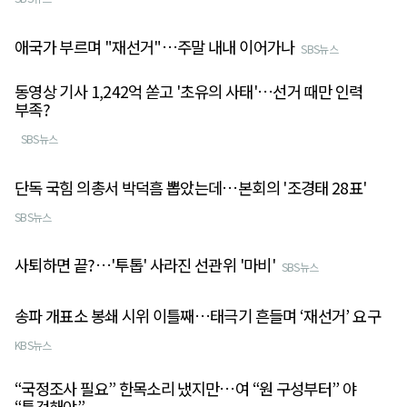
애국가 부르며 "재선거"…주말 내내 이어가나
SBS뉴스
동영상 기사 1,242억 쏟고 '초유의 사태'…선거 때만 인력
부족?
SBS뉴스
단독 국힘 의총서 박덕흠 뽑았는데…본회의 '조경태 28표'
SBS뉴스
사퇴하면 끝?…'투톱' 사라진 선관위 '마비'
SBS뉴스
송파 개표소 봉쇄 시위 이틀째…태극기 흔들며 ‘재선거’ 요구
KBS뉴스
“국정조사 필요” 한목소리 냈지만…여 “원 구성부터” 야
“특검해야”