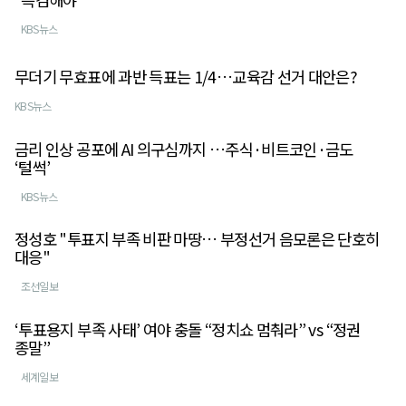
KBS뉴스
무더기 무효표에 과반 득표는 1/4…교육감 선거 대안은?
KBS뉴스
금리 인상 공포에 AI 의구심까지 …주식·비트코인·금도
‘털썩’
KBS뉴스
정성호 "투표지 부족 비판 마땅… 부정선거 음모론은 단호히
대응"
조선일보
‘투표용지 부족 사태’ 여야 충돌 “정치쇼 멈춰라” vs “정권
종말”
세계일보