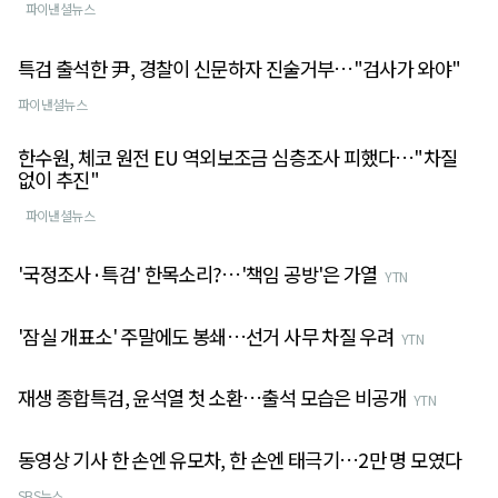
파이낸셜뉴스
특검 출석한 尹, 경찰이 신문하자 진술거부…"검사가 와야"
파이낸셜뉴스
한수원, 체코 원전 EU 역외보조금 심층조사 피했다…"차질
없이 추진"
파이낸셜뉴스
'국정조사·특검' 한목소리?…'책임 공방'은 가열
YTN
'잠실 개표소' 주말에도 봉쇄…선거 사무 차질 우려
YTN
재생 종합특검, 윤석열 첫 소환…출석 모습은 비공개
YTN
동영상 기사 한 손엔 유모차, 한 손엔 태극기…2만 명 모였다
SBS뉴스