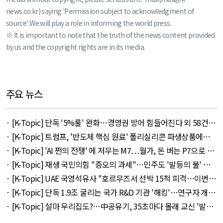
news.co.kr) saying 'Permission subject to acknowledgment of
source’. We will play a role in informing the world press.
※ It is important to note that the truth of the news content provided
by us and the copyright rights are in its media.
주요 뉴스
· [K-Topic] 단독 '5%룰' 완화…경영권 방어 힘들어진다 외 58건 -
August 7, 2026
· [K-Topic] 트럼프, '반도체 핵심 원료' 폴리실리콘 파생상품에
15% 관세 외 27건 - August 7, 2026
· [K-Topic] 'AI 쩐의 전쟁' 에 저무는 M7…월가, 돈 버는 P7으로 갈
아타나 외 30건 - August 8, 2026
· [K-Topic] 재생 국민의힘 "증오의 과세"…민주도 '발등의 불' 외
53건 - August 7, 2026
· [K-Topic] UAE 국영석유사 "호르무즈서 선박 15척 피격…이번주
에도 3척" 외 9건 - August 8, 2026
· [K-Topic] 단독 1.9조 굴리는 국가 R&D 기관 '해킹'…연구자 개인
정보 몽땅 유출 외 48건 - August 7, 2026
· [K-Topic] 설마 우리집도?…中공유기, 35초마다 몰래 교신 '발칵'
외 48건 - August 7, 2026