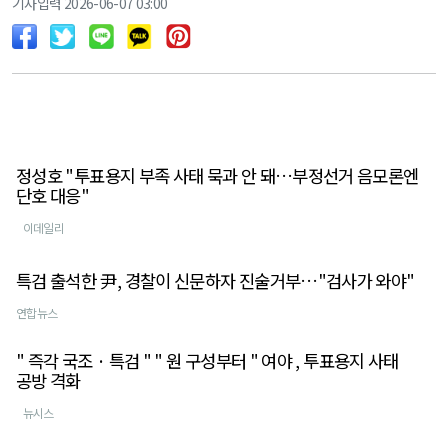
기사입력 2026-06-07 03:00
정성호 "투표용지 부족 사태 묵과 안 돼…부정선거 음모론엔
단호 대응"
이데일리
특검 출석한 尹, 경찰이 신문하자 진술거부…"검사가 와야"
연합뉴스
" 즉각 국조 · 특검 " " 원 구성부터 " 여야 , 투표용지 사태
공방 격화
뉴시스