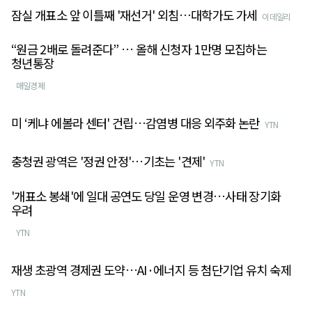
잠실 개표소 앞 이틀째 '재선거' 외침…대학가도 가세
이데일리
“원금 2배로 돌려준다” … 올해 신청자 1만명 모집하는
청년통장
매일경제
미 ‘케냐 에볼라 센터' 건립…감염병 대응 외주화 논란
YTN
충청권 광역은 '정권 안정'…기초는 '견제'
YTN
'개표소 봉쇄'에 일대 공연도 당일 운영 변경…사태 장기화
우려
YTN
재생 초광역 경제권 도약…AI·에너지 등 첨단기업 유치 숙제
YTN