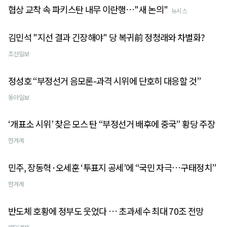
협상 교착 속 파키스탄 내무 이란행…"새 논의"
뉴시스
김민석 "지선 결과 긴장해야" 당 복귀前 정청래와 차별화?
조선일보
정성호 “부정선거 음모론-과격 시위에 단호히 대응할 것”
동아일보
‘개표소 시위’ 찾은 모스 탄 “부정선거 배후에 중국” 황당 주장
한겨례
민주, 장동혁·오세훈 ‘투표지 공세’에 “국민 자극…구태정치”
한겨례
반도체 호황에 정부도 웃었다 … 초과세수 최대 70조 전망