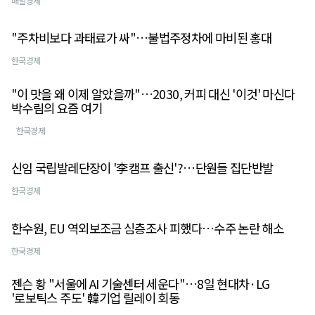
매일경제
"주차비보다 과태료가 싸"…불법주정차에 마비된 홍대
한국경제
"이 맛을 왜 이제 알았을까"…2030, 커피 대신 '이것' 마신다
박수림의 요즘 여기
한국경제
신임 국립발레단장이 '李캠프 출신'?…단원들 집단반발
한국경제
한수원, EU 역외보조금 심층조사 피했다…수주 논란 해소
한국경제
젠슨 황 "서울에 AI 기술센터 세운다"…8일 현대차·LG
'로보틱스 주도' 韓기업 릴레이 회동