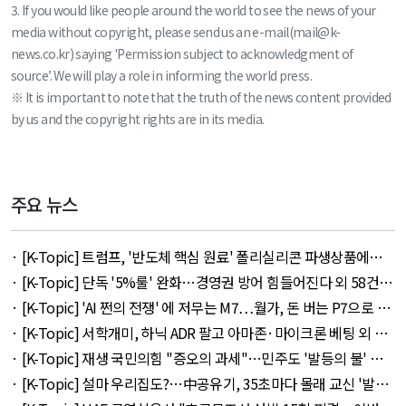
3. If you would like people around the world to see the news of your
media without copyright, please send us an e-mail(mail@k-
news.co.kr) saying 'Permission subject to acknowledgment of
source’. We will play a role in informing the world press.
※ It is important to note that the truth of the news content provided
by us and the copyright rights are in its media.
주요 뉴스
· [K-Topic] 트럼프, '반도체 핵심 원료' 폴리실리콘 파생상품에
15% 관세 외 27건 - August 7, 2026
· [K-Topic] 단독 '5%룰' 완화…경영권 방어 힘들어진다 외 58건 -
August 7, 2026
· [K-Topic] 'AI 쩐의 전쟁' 에 저무는 M7…월가, 돈 버는 P7으로 갈
아타나 외 30건 - August 8, 2026
· [K-Topic] 서학개미, 하닉 ADR 팔고 아마존·마이크론 베팅 외 45
건 - August 8, 2026
· [K-Topic] 재생 국민의힘 "증오의 과세"…민주도 '발등의 불' 외
53건 - August 7, 2026
· [K-Topic] 설마 우리집도?…中공유기, 35초마다 몰래 교신 '발칵'
외 48건 - August 7, 2026