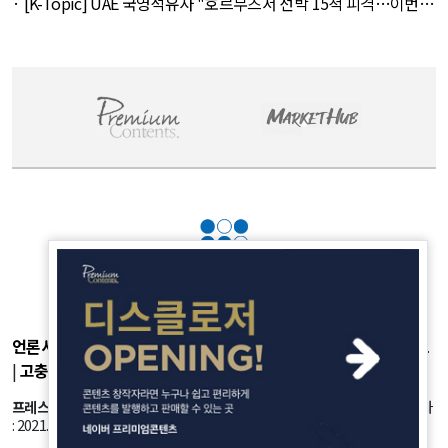
· [K-Topic] UAE 국영석유사 "호르무즈서 선박 15척 피격…이번주
에도 3척" 외 9건 - August 8, 2026
언론사소개
|
개인정보취급방침
|
광고후원
|
부가서비스
|
기사제보
|
고충처리
|
청소년보호정책
프레스룸
: 서울시 강서구 공항대로 45길 25 등록번호: 서울 아53981 등록일자
: 2021.10.18 발행인: 정유란 편집인: 신한진