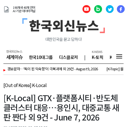
190개국 40개 언어
AI 기반 데이터저널
대한민국을 묻고 답하다
한국외신뉴스
K-NEWS
세계이슈
한국10대그룹
디스클로저
|
K-토픽
K-기업
 경보문자…'독이 된 익숙함'이 극복과제 외 29건 - August 9, 2026
▸
[K-Topic] 올해
[Out of Korea] K-Local
[K-Local] GTX·플랫폼시티·반도체
클러스터 대응…용인시, 대중교통 새
판 짠다 외 9건 - June 7, 2026