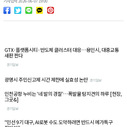
기사입력 2026-06-07 19:00
GTX·플랫폼시티·반도체 클러스터 대응…용인시, 대중교통
새판 짠다
경기일보
광명시 주민신고제 시간 제한에 실효성 논란
경기일보
인천공항 누비는 ‘네 발의 경찰’…폭발물 탐지견의 하루 [현장,
그곳&]
경기일보
“민선 9기 대구, AI로봇 수도 도약하려면 반드시 메가특구