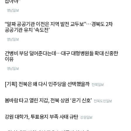
잡아야”
영남일보
“알짜 공공기관 이전은 지역 발전 교두보”…경북도 2차
공공기관 유치 ‘속도전’
영남일보
간병비 부담 덜어준다는데…대구 대형병원들 확대 신중한
이유
영남일보
[기획] 전북은 왜 다시 민주당을 선택했을까
전북일보
봄바람 타고 열린 지갑, 전북 상권 ‘온기 신호’
전북도민일보
강원 대학가, 투표용지 부족 사태 규탄
강원일보