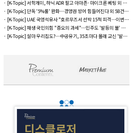
아타나 외 30건 - August 8, 2026
· [K-Topic] 서학개미, 하닉 ADR 팔고 아마존·마이크론 베팅 외 45
건 - August 8, 2026
· [K-Topic] 단독 '5%룰' 완화…경영권 방어 힘들어진다 외 58건 -
August 7, 2026
· [K-Topic] UAE 국영석유사 "호르무즈서 선박 15척 피격…이번주
에도 3척" 외 9건 - August 8, 2026
· [K-Topic] 재생 국민의힘 "증오의 과세"…민주도 '발등의 불' 외
53건 - August 7, 2026
· [K-Topic] 설마 우리집도?…中공유기, 35초마다 몰래 교신 '발칵'
외 48건 - August 7, 2026