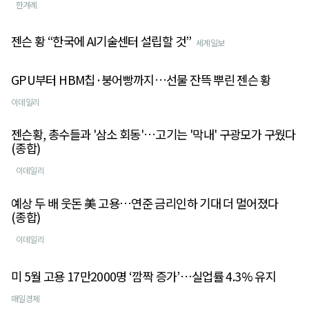
한겨례
젠슨 황 “한국에 AI기술센터 설립할 것”
세계일보
GPU부터 HBM칩·붕어빵까지…선물 잔뜩 뿌린 젠슨 황
이데일리
젠슨황, 총수들과 '삼소 회동'…고기는 '막내' 구광모가 구웠다
(종합)
이데일리
예상 두 배 웃돈 美 고용…연준 금리인하 기대 더 멀어졌다
(종합)
이데일리
미 5월 고용 17만2000명 ‘깜짝 증가’…실업률 4.3% 유지
매일경제