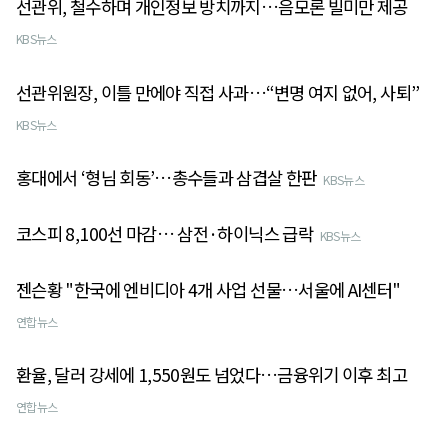
선관위, 철수하며 개인정보 방치까지…음모론 빌미만 제공
KBS뉴스
선관위원장, 이틀 만에야 직접 사과…“변명 여지 없어, 사퇴”
KBS뉴스
홍대에서 ‘형님 회동’…총수들과 삼겹살 한판
KBS뉴스
코스피 8,100선 마감… 삼전·하이닉스 급락
KBS뉴스
젠슨황 "한국에 엔비디아 4개 사업 선물…서울에 AI센터"
연합뉴스
환율, 달러 강세에 1,550원도 넘었다…금융위기 이후 최고
연합뉴스