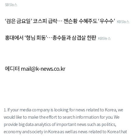
SBS뉴스
‘검은 금요일’ 코스피 급락… 젠슨황 수혜주도 ‘우수수’
KBS뉴스
홍대에서 ‘형님 회동’…총수들과 삼겹살 한판
KBS뉴스
에디터 mail@k-news.co.kr
1. If your media company is looking for news related to Korea, we
would like to make the effort to search information for you. We
provide big data analytics of important news such as politics,
economy and society in Korea as well as news related to Korea that