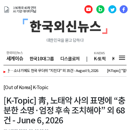
190개국 40개 언어
AI 기반 데이터저널
대한민국을 묻고 답하다
한국외신뉴스
K-NEWS
세계이슈
한국10대그룹
디스클로저
|
K-토픽
K-기업
나기에도 전국 무더위 "지친다" 외 35건 - August 9, 2026
▸
[K-Topic] "얼마면 팔리겠나
[Out of Korea] K-Topic
[K-Topic] 靑, 노태악 사의 표명에 “충
분한 소명·엄정 후속 조치해야” 외 68
건 - June 6, 2026