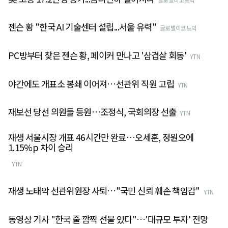
젠슨 황 "한국 AI 기술센터 설립...서울 유력"
글로벌이코노믹
PC방부터 찾은 젠슨 황, 페이커 만나고 '삼겹살 회동'
YTN
야간에도 개표소 봉쇄 이어져…선관위 직원 고립
YTN
재보선 당선 의원들 등원…조정식, 국회의장 선출
YTN
재생 서울시장 개표 46시간만 완료…오세훈, 정원오에
1.15%p 차이 승리
YTN
재생 노태악 선관위원장 사퇴…"국민 신뢰 훼손 책임감"
YTN
동영상 기사 "한국 줄 깜짝 선물 있다"…'대규모 투자' 전망