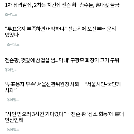
1차 삼겹살집, 2차는 치킨집 젠슨 황·총수들, 홍대앞 불금
조선일보
"투표용지 부족하면 어떡하냐" 선관위에 오전부터 문의
있었다
조선일보
젠슨황, 깻잎에 삼겹살 쌈...‘막내’ 구광모 회장이 고기 구워
동아일보
‘투표용지 부족’ 서울선관위원장 사퇴…“서울시민-국민께
사과”
동아일보
“사인 받으러 3시간 기다렸다”…젠슨 황 ‘삼소 회동’에 홍대
인산인해
동아일보