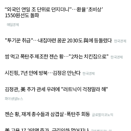
“외국인 연일 조 단위로 던지더니”…환율 ‘초비상’
1550원선도 돌파
매일경제
"투기꾼 취급"…내집마련 꿈꾼 2030도 與에 등돌렸다
한국경제
쌈 먹고 폭탄주 제조한 젠슨 황…"2차는 치킨집으로"
한국경제
시진핑, 7년 만에 방북…김정은 만난다
한국경제
김정관, 美 추가 관세 우려에 "러트닉이 걱정말라 해"
파이낸셜뉴스
젠슨 황, 재계 총수들과 삼겹살·폭탄주 회동
글로벌이코노믹
美 고용 17.2만명 증가...금리인하 멀어지나
글로벌이코노믹