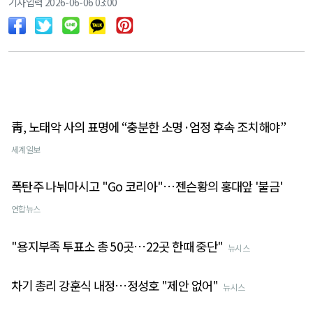
기사입력 2026-06-06 03:00
靑, 노태악 사의 표명에 “충분한 소명·엄정 후속 조치해야”
세계일보
폭탄주 나눠마시고 "Go 코리아"…젠슨황의 홍대앞 '불금'
연합뉴스
"용지부족 투표소 총 50곳…22곳 한때 중단"
뉴시스
차기 총리 강훈식 내정…정성호 "제안 없어"
뉴시스