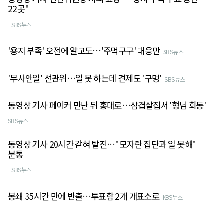
22곳"
SBS뉴스
'용지 부족' 오전에 알고도…'주먹구구' 대응만
SBS뉴스
'무사안일' 선관위…일 못 하는데 견제도 '구멍'
SBS뉴스
동영상 기사 페이커 만난 뒤 홍대로…삼겹살집서 '형님 회동'
SBS뉴스
동영상 기사 20시간 갇혀 탈진…"모자란 집단과 일 못해"
분통
SBS뉴스
봉쇄 35시간 만에 반출…투표함 2개 개표소로
KBS뉴스