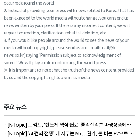
occurred around the world.
2. Instead of providing your press with news related to Korea that has
been exposed to the world media without change, you can send us
news written by your press. If there is any incorrect content, we will
request correction, clarification, rebuttal, deletion, etc.
3. If you would like people around the world to see the news of your
media without copyright, please send us an e-mail(mail@k-
news.co.kr) saying 'Permission subject to acknowledgment of
source’. We will play a role in informing the world press.
※ It is important to note that the truth of the news content provided
by us and the copyright rights are in its media.
주요 뉴스
· [K-Topic] 트럼프, '반도체 핵심 원료' 폴리실리콘 파생상품에
15% 관세 외 27건 - August 7, 2026
· [K-Topic] 'AI 쩐의 전쟁' 에 저무는 M7…월가, 돈 버는 P7으로 갈