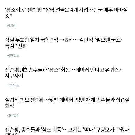
‘삼소회동’ 젠슨 황 “깜짝 선물은 4개 사업…한국 매우 바빠질
것”
한겨례
잠실 투표함 열자 국힘 7석 → 8석… 김민석 “필요땐 국조·
특검” 진화
국민일보
젠슨 황, 韓 총수들과 ‘삼소’ 회동…페이커 만나고 유퀴즈·
시구까지
세계일보
셀럽의 행보 젠슨황…낮엔 페이커, 밤엔 재계 총수들과 삽겹살
회식
이데일리
젠슨황, 총수들과 '삼소 회동'…고기는 '막내' 구광모가 구웠다