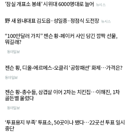
'잠실 개표소 봉쇄' 시위대 6000명대로 늘어
뉴시스
野 새 원내대표 김도읍·성일종·정점식 도전장
뉴시스
“100만달러 가치” 젠슨 황-페이커 사인 담긴 깜짝 선물,
뭐길래?
동아일보
젠슨 황, 디올-에르메스-오클리 ‘공항패션’ 화제…가격은?
동아일보
젠슨 황-총수들, 삼겹살 이어 2차는 치킨집…이해진, 1차
골든벨 울렸다
동아일보
‘투표용지 부족’ 투표소, 50곳이나 됐다…22곳선 투표 일시
중단