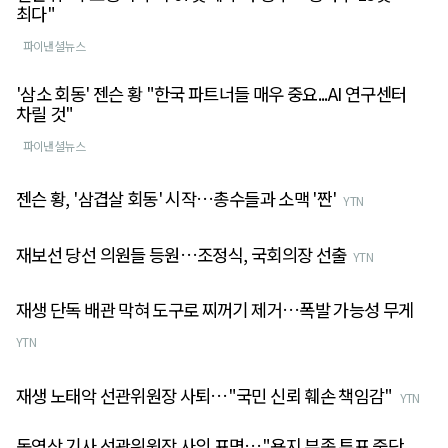
최다"
파이낸셜뉴스
'삼소 회동' 젠슨 황 "한국 파트너들 매우 중요...AI 연구센터
차릴 것"
파이낸셜뉴스
젠슨 황, '삼겹살 회동' 시작…총수들과 소맥 '짠'
YTN
재보선 당선 의원들 등원…조정식, 국회의장 선출
YTN
재생 단독 배관 막혀 도구로 찌꺼기 제거…폭발 가능성 무게
YTN
재생 노태악 선관위원장 사퇴…"국민 신뢰 훼손 책임감"
YTN
동영상 기사 선관위원장 사의 표명…"용지 부족 투표 중단