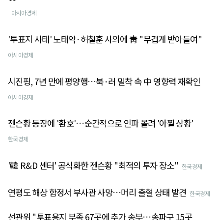
아시아경제
'투표지 사태' 노태악·허철훈 사의에 靑 "무겁게 받아들여"
아시아경제
시진핑, 7년 만에 평양행…북·러 밀착 속 中 영향력 재확인
아시아경제
젠슨황 등장에 '환호'…순간적으로 인파 몰려 '아찔 상황'
한국경제
'韓 R&D 센터' 공식화한 젠슨황 "최적의 투자 장소"
한국경제
연평도 해상 함정서 부사관 사망…머리 출혈 상태 발견
한국경제
선관위 "투표용지 부족 67곳에 추가 송부…송파구 15곳