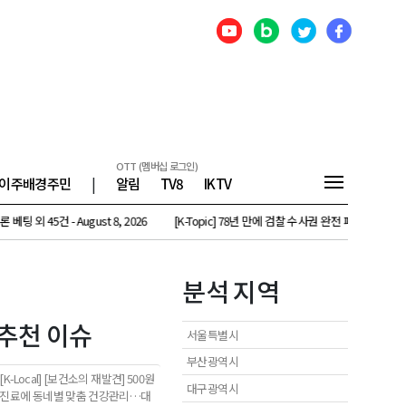
OTT (멤버십 로그인)
이주배경주민
|
알림
TV8
IKTV
건 - August 8, 2026
[K-Topic] 78년 만에 검찰 수사권 완전 폐지…고개 드는 위헌 논란 외
분석 지역
추천 이슈
서울특별시
부산광역시
[K-Local] [보건소의 재발견] 500원
대구광역시
진료에 동네별 맞춤 건강관리…대