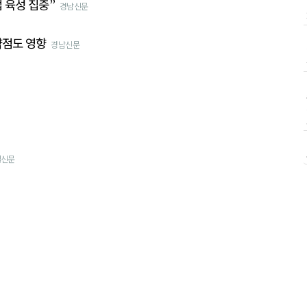
 육성 집중”
경남신문
약점도 영향
경남신문
일신문