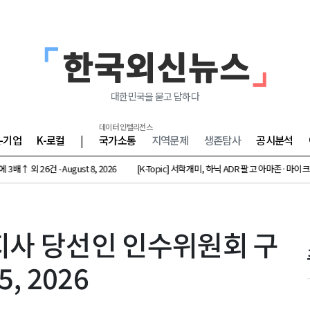
대한민국을 묻고 답하다
데이터 인텔리전스
K-기업
K-로컬
|
국가소통
지역문제
생존탐사
공시분석
건 - August 8, 2026
[K-Topic] 서학개미, 하닉 ADR 팔고 아마존·마이크론 베팅 외 45
제주지사 당선인 인수위원회 구
5, 2026