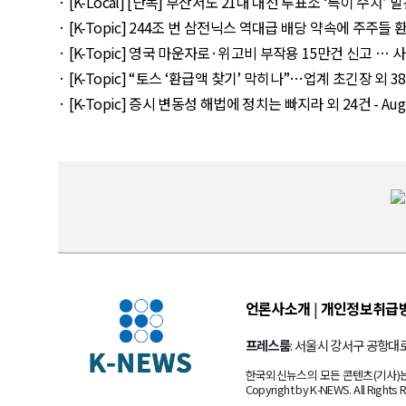
· [K-Local] [단독] 부산서도 21대 대선 투표소 ‘특이 수치’ 발견 외
· [K-Topic] 244조 번 삼전닉스 역대급 배당 약속에 주주들 환호 외
· [K-Topic] 영국 마운자로·위고비 부작용 15만건 신고 … 사망 연
· [K-Topic] “토스 ‘환급액 찾기’ 막히나”…업계 초긴장 외 38건 -
· [K-Topic] 증시 변동성 해법에 정치는 빠지라 외 24건 - Augus
언론사소개
|
개인정보취급
프레스룸
: 서울시 강서구 공항대로 
한국외신뉴스의 모든 콘텐츠(기사)는 
Copyright by K-NEWS. All Rights 