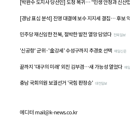
[박완수 도지사 당선인] 도정 복귀… “민생 안정과 신산업
[경남 표심 분석] 진영 대결에 보수 지지세 결집… 후보 
민주당 재신임한 전북, 절박한 발전 열망 담았다
전북일보
'신공항' 군위·'金강세' 수성구까지 추경호 선택
매일신문
끝까지 '대구의 미래' 외친 김부겸…새 가능성 열었다
매
충남 국회의원 보궐선거 '국힘 판정승'
대전일보
에디터 mail@k-news.co.kr