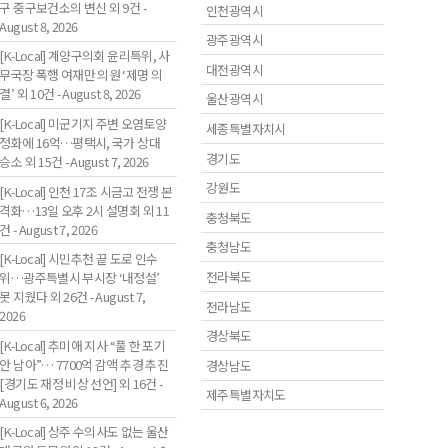
구 중구보건소의 변신 외 9건 -
인천광역시
August 8, 2026
광주광역시
[K-Local] 계양구의회 윤리특위, 사
대전광역시
무국장 폭행 여재만 의원 ‘제명 의
결’ 외 10건 - August 8, 2026
울산광역시
[K-Local] 미군기지 주변 오염토양
세종특별자치시
정화에 16억…평택시, 국가 상대
경기도
승소 외 15건 - August 7, 2026
강원도
[K-Local] 인천 17조 시금고 전쟁 본
격화…13일 오후 2시 설명회 외 11
충청북도
건 - August 7, 2026
충청남도
[K-Local] 시민추천 끝 도로 인수
전라북도
위…광주특별시 부시장 ‘내정설’
못 지웠다 외 26건 - August 7,
전라남도
2026
경상북도
[K-Local] 추미애 지사 “풀 한 포기
안 남아”… 7700억 감액 추경 추진
경상남도
[경기도 재정 비상 선언] 외 16건 -
제주특별자치도
August 6, 2026
[K-Local] 상주 수의사도 없는 울산