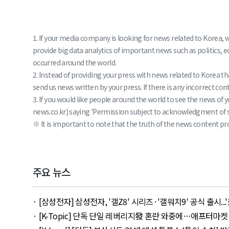
1. If your media company is looking for news related to Korea, 
provide big data analytics of important news such as politics, 
occurred around the world.
2. Instead of providing your press with news related to Korea 
send us news written by your press. If there is any incorrect conte
3. If you would like people around the world to see the news o
news.co.kr) saying 'Permission subject to acknowledgment of sou
※ It is important to note that the truth of the news content pro
주요 뉴스
· [삼성전자] 삼성전자, '갤Z8' 시리즈·'갤워치9' 공식 출시...'울트라
· [K-Topic] 단독 단일 레버리지發 혼란 와중에…애프터마켓 ETF 