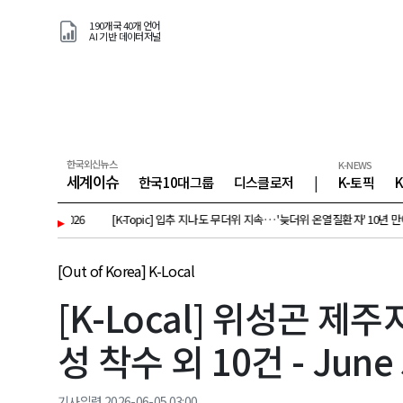
190개국 40개 언어
AI 기반 데이터저널
한국외신뉴스
K-NEWS
세계이슈
한국10대그룹
디스클로저
|
K-토픽
 8, 2026
▸
[K-Topic] 입추 지나도 무더위 지속… '늦더위 온열질환자' 10년 만에 3배↑ 외 26
[Out of Korea] K-Local
[K-Local] 위성곤 
성 착수 외 10건 - June 
기사입력 2026-06-05 03:00