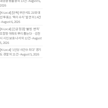
대공원 동물원 외 13건 - August 6,
2026
[K-Local] [단독] 부산서도 21대 대
선 투표소 ‘특이 수치’ 발견 외 14건
- August 6, 2026
[K-Local] [긴급 점검] ‘불법·변칙’
조합형 아파트 뿌리 뽑는다…김천
시 시민 보호 나서 외 12건 - August
5, 2026
[K-Local] ‘1인당 사건수 최다’ 경기
도 경찰 외 21건 - August 5, 2026