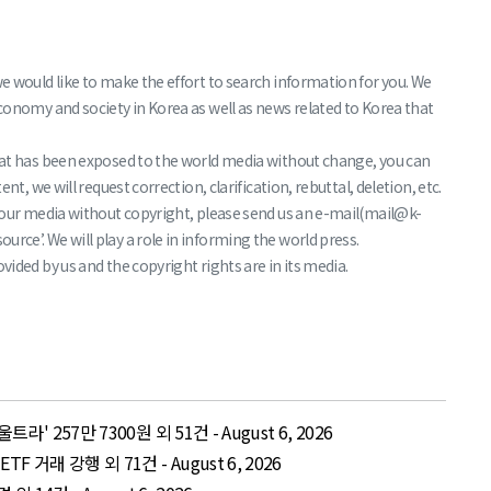
we would like to make the effort to search information for you. We
economy and society in Korea as well as news related to Korea that
that has been exposed to the world media without change, you can
nt, we will request correction, clarification, rebuttal, deletion, etc.
f your media without copyright, please send us an e-mail(mail@k-
rce’. We will play a role in informing the world press.
vided by us and the copyright rights are in its media.
' 257만 7300원 외 51건 - August 6, 2026
거래 강행 외 71건 - August 6, 2026