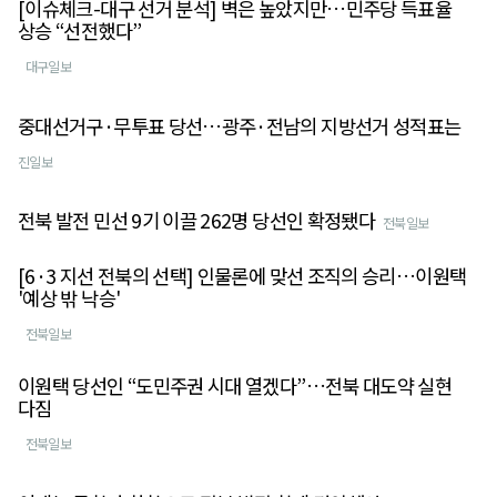
[이슈체크-대구 선거 분석] 벽은 높았지만…민주당 득표율
상승 “선전했다”
대구일보
중대선거구·무투표 당선…광주·전남의 지방선거 성적표는
진일보
전북 발전 민선 9기 이끌 262명 당선인 확정됐다
전북일보
[6·3 지선 전북의 선택] 인물론에 맞선 조직의 승리…이원택
'예상 밖 낙승'
전북일보
이원택 당선인 “도민주권 시대 열겠다”…전북 대도약 실현
다짐
전북일보