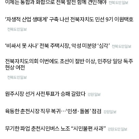
이제는 통합과 화합으로 전북 발전 함께 견인해야
전북도민일보
‘자생적 산업 생태계’ 구축 나선 전북자치도 민선 9기 이원택호
전북도민일보
‘비싸서 못 사나’ 전북 주택시장, 악성 미분양 ‘심각’
전북도민일보
전북자치도의회 이번에도 초선이 절반 이상, 민주당 일당 독주
현상 여전
전북도민일보
원주시장 선거 사전투표가 승패 갈랐다
강원일보
육동한 춘천시장 직무 복귀⋯‘민생·돌봄’ 점검
강원일보
무기한 파업 춘천시민버스 노조 “시민불편 사과”
강원도민일보