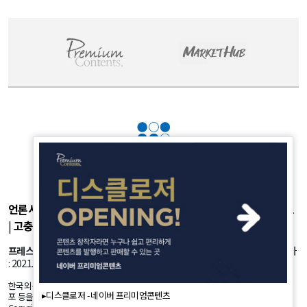
언론사소개
|
개인정보취급방침
|
광고후원
|
부가서비스
|
기사제보
|
고충처리
|
청소년보호정책
프레스룸
: 서울시 강서구 공항대로 45길 25 등록번호: 서울 아53981 등록일자
: 2021.10.18 발행인: 정유란 편집인: 신한진
한국외신뉴스의 모든 콘텐츠(기사)는 저작권법의 보호를 받는바, 무단 전재, 복사, 배
▸디스클로저 - 네이버 프리미엄콘텐츠
포 등을 금합니다.