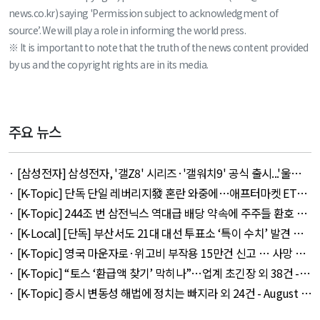
news.co.kr) saying 'Permission subject to acknowledgment of
source’. We will play a role in informing the world press.
※ It is important to note that the truth of the news content provided
by us and the copyright rights are in its media.
주요 뉴스
· [삼성전자] 삼성전자, '갤Z8' 시리즈·'갤워치9' 공식 출시...'울트
라' 257만 7300원 외 51건 - August 6, 2026
· [K-Topic] 단독 단일 레버리지發 혼란 와중에…애프터마켓 ETF
거래 강행 외 71건 - August 6, 2026
· [K-Topic] 244조 번 삼전닉스 역대급 배당 약속에 주주들 환호 외
21건 - August 6, 2026
· [K-Local] [단독] 부산서도 21대 대선 투표소 ‘특이 수치’ 발견 외
14건 - August 6, 2026
· [K-Topic] 영국 마운자로·위고비 부작용 15만건 신고 … 사망 연
관 사례 153건 외 50건 - August 6, 2026
· [K-Topic] “토스 ‘환급액 찾기’ 막히나”…업계 초긴장 외 38건 -
August 6, 2026
· [K-Topic] 증시 변동성 해법에 정치는 빠지라 외 24건 - August 6,
2026