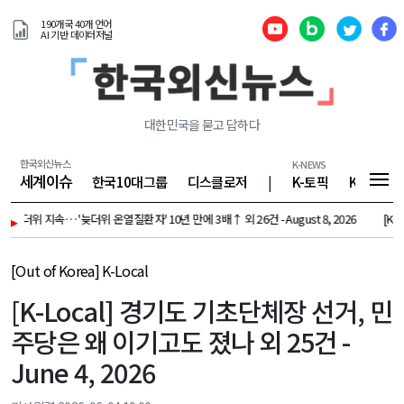
190개국 40개 언어
AI 기반 데이터저널
대한민국을 묻고 답하다
한국외신뉴스
K-NEWS
세계이슈
한국10대그룹
디스클로저
|
K-토픽
K-기업
더위 지속… '늦더위 온열질환자' 10년 만에 3배↑ 외 26건 - August 8, 2026
▸
[K-Topic
[Out of Korea] K-Local
[K-Local] 경기도 기초단체장 선거, 민
주당은 왜 이기고도 졌나 외 25건 -
June 4, 2026