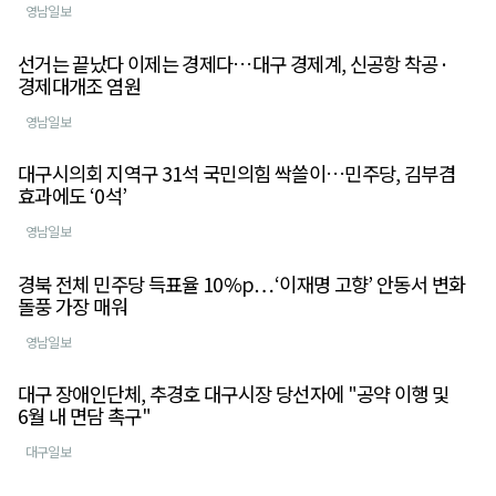
영남일보
선거는 끝났다 이제는 경제다…대구 경제계, 신공항 착공·
경제대개조 염원
영남일보
대구시의회 지역구 31석 국민의힘 싹쓸이…민주당, 김부겸
효과에도 ‘0석’
영남일보
경북 전체 민주당 득표율 10%p…‘이재명 고향’ 안동서 변화
돌풍 가장 매워
영남일보
대구 장애인단체, 추경호 대구시장 당선자에 "공약 이행 및
6월 내 면담 촉구"
대구일보