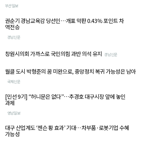
부산일보
권순기 경남교육감 당선인…개표 막판 0.43% 포인트 차
역전승
경남신문
창원시의회 가까스로 국민의힘 과반 의석 유지
경남신문
월클 도시 박형준의 꿈 미완으로, 중앙정치 복귀 가능성은 남아
국제신문
[민선 9기] “허니문은 없다”…추경호 대구시장 앞에 놓인
과제
영남일보
대구 산업계도 ‘젠슨 황 효과’ 기대…차부품·로봇기업 수혜
가능성