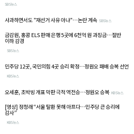
SBS뉴스
사과하면서도 "재선거 사유 아냐"…논란 계속
SBS뉴스
금감원, 홍콩 ELS 판매 은행 5곳에 6천억 원 과징금…절반
이하 감경
SBS뉴스
민주당 12곳, 국민의힘 4곳 승리 확정…정원오 패배 승복 선언
KBS뉴스
오세훈, 초박빙 개표 막판 극적 역전승…정원오 승복
KBS뉴스
[영상] 정청래 “서울 탈환 못해 아프다…민주당 큰 승리에
감사”
KBS뉴스