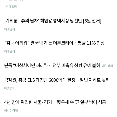
이데일리
'기획통' '李의 남자' 최원용 평택시장 당선인 [6월 선거]
이데일리
"감내 어려워" 결국 백기 든 더본코리아…평균 11% 인상
이데일리
단독 “비상시에만 써라” … 정부 비축유 상환 유예 불허
매일경제
금감원, 홍콩 ELS 과징금 6000억대 결정…절반 이하로 낮춰
매일경제
4년 만에 뒤집힌 서울·경기…與우세 속 野 일부 방어 성공
아시아경제