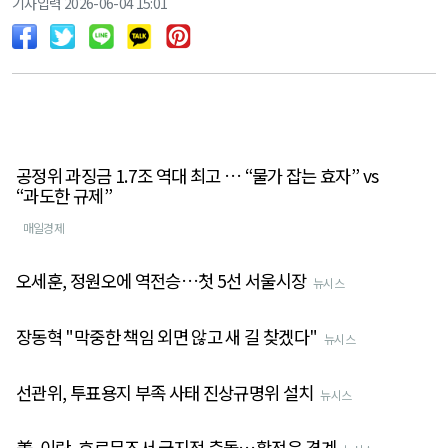
기사입력 2026-06-04 15:01
공정위 과징금 1.7조 역대 최고 … “물가 잡는 효자” vs
“과도한 규제”
매일경제
오세훈, 정원오에 역전승…첫 5선 서울시장
뉴시스
장동혁 "막중한 책임 외면 않고 새 길 찾겠다"
뉴시스
선관위, 투표용지 부족 사태 진상규명위 설치
뉴시스
美-이란, 호르무즈서 국지적 충돌…확전은 경계