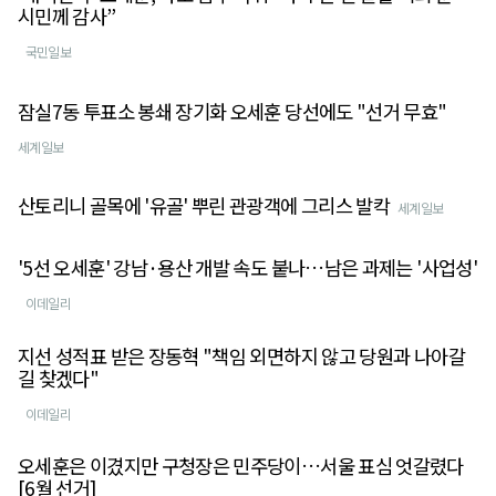
시민께 감사”
국민일보
잠실7동 투표소 봉쇄 장기화 오세훈 당선에도 "선거 무효"
세계일보
산토리니 골목에 '유골' 뿌린 관광객에 그리스 발칵
세계일보
'5선 오세훈' 강남·용산 개발 속도 붙나…남은 과제는 '사업성'
이데일리
지선 성적표 받은 장동혁 "책임 외면하지 않고 당원과 나아갈
길 찾겠다"
이데일리
오세훈은 이겼지만 구청장은 민주당이…서울 표심 엇갈렸다
[6월 선거]