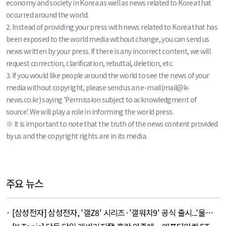
economy and society in Korea as well as news related to Korea that
occurred around the world.
2. Instead of providing your press with news related to Korea that has
been exposed to the world media without change, you can send us
news written by your press. If there is any incorrect content, we will
request correction, clarification, rebuttal, deletion, etc.
3. If you would like people around the world to see the news of your
media without copyright, please send us an e-mail(mail@k-
news.co.kr) saying 'Permission subject to acknowledgment of
source’. We will play a role in informing the world press.
※ It is important to note that the truth of the news content provided
by us and the copyright rights are in its media.
주요 뉴스
· [삼성전자] 삼성전자, '갤Z8' 시리즈·'갤워치9' 공식 출시...'울트
라' 257만 7300원 외 51건 - August 6, 2026