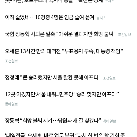
뉴시스
이직 줄었네…10명중 4명은 임금 줄여 옮겨
뉴시스
국힘 장동혁 사퇴론 일축 "아쉬운 결과지만 희망 불씨"
조선일보
오세훈 13시간 만의 대역전 "투표용지 부족, 대통령 책임"
조선일보
정청래 "큰 승리했지만 서울 탈환 못해 아프다"
조선일보
12곳 이겼지만 서울 내줘...민주당 “승리 맞지만 아프다”
동아일보
장동혁 “희망 불씨 지켜…당원과 새 길 찾겠다”
동아일보
‘대역전극’ 오세훈, 바로 업무 복귀 “다시 한 번 일할 기회 준