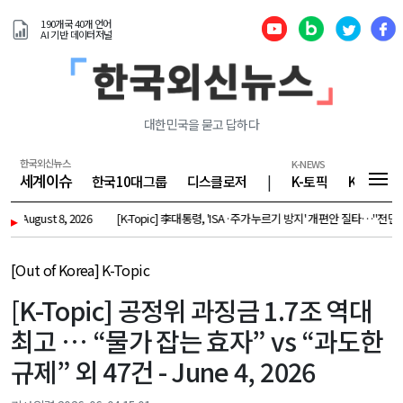
190개국 40개 언어
AI 기반 데이터저널
대한민국을 묻고 답하다
한국외신뉴스
K-NEWS
세계이슈
한국10대그룹
디스클로저
|
K-토픽
K-기업
ust 8, 2026
▸
[K-Topic] 李대통령, 'ISA·주가누르기 방지' 개편안 질타…"전면 재검토" 외 3
[Out of Korea] K-Topic
[K-Topic] 공정위 과징금 1.7조 역대
최고 … “물가 잡는 효자” vs “과도한
규제” 외 47건 - June 4, 2026