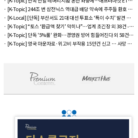
· [K-Topic] 단독 단일 레버리지發 혼란 와중에…애프터마켓 ETF
거래 강행 외 71건 - August 6, 2026
· [K-Topic] 244조 번 삼전닉스 역대급 배당 약속에 주주들 환호 외
21건 - August 6, 2026
· [K-Local] [단독] 부산서도 21대 대선 투표소 ‘특이 수치’ 발견 외
14건 - August 6, 2026
· [K-Topic] “토스 ‘환급액 찾기’ 막히나”…업계 초긴장 외 38건 -
August 6, 2026
· [K-Topic] 단독 '5%룰' 완화…경영권 방어 힘들어진다 외 58건 -
August 7, 2026
· [K-Topic] 영국 마운자로·위고비 부작용 15만건 신고 … 사망 연
관 사례 153건 외 50건 - August 6, 2026