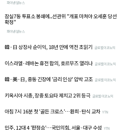
파이낸셜뉴스
잠실7동 투표소 봉쇄에...선관위 "개표 마쳐야 오세훈 당선
확정"
파이낸셜뉴스
韓·日 상장사 순이익, 18년 만에 역전 초읽기
글로벌이코노믹
이스라엘·레바논 휴전 합의, 호르무즈 열리나
글로벌이코노믹
韓·美·日, 중동 긴장에 '금리 인상' 압박 고조
글로벌이코노믹
키옥시아 시총, 장중 토요타 제치고 2위 등극
글로벌이코노믹
아침 7시 16분 첫 '골든 크로스'…환희·탄식 교차
YTN
민주, 12대 4 '판정승'…국민의힘, 서울·대구 수성
YTN