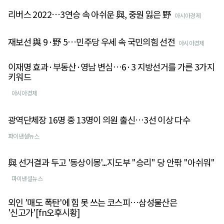
리버스 2022…3연승 속 아쉬운 與, 중원 잃은 野
아시아경제
재보선 與 9·野 5…민주당 우세 속 국민의힘 선전
아시아경제
이재명 효과·부동산·영남 변심…6·3 지방선거를 가른 3가지
키워드
아시아경제
광역단체장 16명 중 13명이 의원 출신…3선 이상 다수
파이낸셜뉴스
與 선거결과 두고 '동상이몽'...지도부 "승리" 당 안팎 "아쉬워"
파이낸셜뉴스
외인 '매도 폭탄'에 힘 못 쓰는 코스피…삼성물산은
'신고가'[fn오후시황]