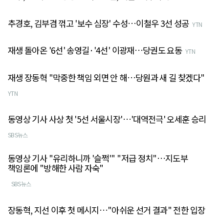
추경호, 김부겸 꺾고 '보수 심장' 수성…이철우 3선 성공
YTN
재생 돌아온 '6선' 송영길·'4선' 이광재…당권도 요동
YTN
재생 장동혁 "막중한 책임 외면 안 해…당원과 새 길 찾겠다"
YTN
동영상 기사 사상 첫 '5선 서울시장'…'대역전극' 오세훈 승리
SBS뉴스
동영상 기사 "유리하니까 '슬쩍'" "저급 정치"…지도부
책임론에 "방해한 사람 자숙"
SBS뉴스
장동혁, 지선 이후 첫 메시지…"아쉬운 선거 결과" 전한 입장