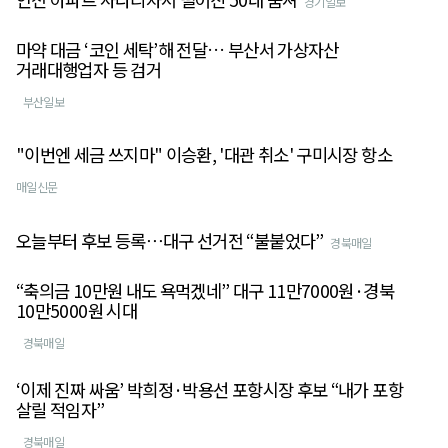
경기일보
마약 대금 ‘코인 세탁’해 전달… 부산서 가상자산
거래대행업자 등 검거
부산일보
"이번엔 세금 쓰지마" 이승환, '대관 취소' 구미시장 항소
매일신문
오늘부터 후보 등록⋯대구 선거전 “불붙었다”
경북매일
“축의금 10만원 내도 욕먹겠네” 대구 11만7000원·경북
10만5000원 시대
경북매일
‘이제 진짜 싸움’ 박희정·박용선 포항시장 후보 “내가 포항
살릴 적임자”
경북매일