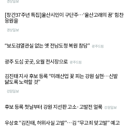
경상일보
[창간37주년 특집]울산시민이 구단주…‘울산고래의 꿈’ 힘찬
응원을
경상일보
“보도검열관실 없는 옛 전남도청 복원 참담”
광주드림
광주 도심 곳곳, 오월 전시장으로
광주드림
김진태 지사 후보 등록 “미래산업 꽃 피는 강원 실현⋯신발
닳도록 노력할 것”
강원일보
후보 등록 첫날부터 강원 지선판 고소·고발전 얼룩
강원일보
우상호 “김진태, 허위사실 고발”…김 “무고죄 맞고발” 예고