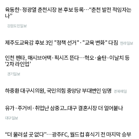
육동한·정광열 춘천시장 본 후보 등록…“춘천 발전 적임자는
나”
강원도민일보
제주도교육감 후보 3인 "정책 선거"·"교육 변화" 다짐
한라일보
인천 펜타, 매시브어택·픽시즈 뜬다…혁오·술탄·이날치 등
‘2차 라인업’
경기일보
하중환 대구시의원, 국민의힘 중앙당 부대변인 임명
경북매일
유가·주거비·취업난 삼중고...대구 결혼시장 더 얼어붙나
대구일보
“더 물러설 곳 없다”…광주FC, 월드컵 휴식기 전 마지막 승부