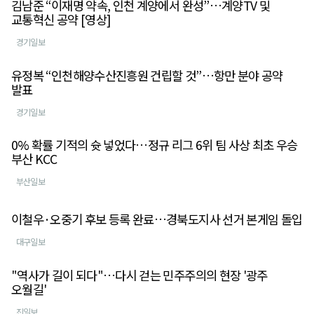
김남준 “이재명 약속, 인천 계양에서 완성”…계양TV 및
교통혁신 공약 [영상]
경기일보
유정복 “인천해양수산진흥원 건립할 것”…항만 분야 공약
발표
경기일보
0% 확률 기적의 슛 넣었다…정규 리그 6위 팀 사상 최초 우승
부산 KCC
부산일보
이철우·오중기 후보 등록 완료…경북도지사 선거 본게임 돌입
대구일보
"역사가 길이 되다"…다시 걷는 민주주의의 현장 '광주
오월길'
진일보