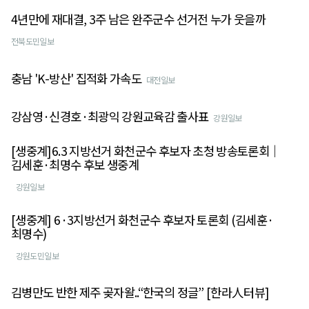
4년만에 재대결, 3주 남은 완주군수 선거전 누가 웃을까
전북도민일보
충남 'K-방산' 집적화 가속도
대전일보
강삼영·신경호·최광익 강원교육감 출사표
강원일보
[생중계]6.3 지방선거 화천군수 후보자 초청 방송토론회｜
김세훈·최명수 후보 생중계
강원일보
[생중계] 6·3지방선거 화천군수 후보자 토론회 (김세훈·
최명수)
강원도민일보
김병만도 반한 제주 곶자왈..“한국의 정글” [한라人터뷰]