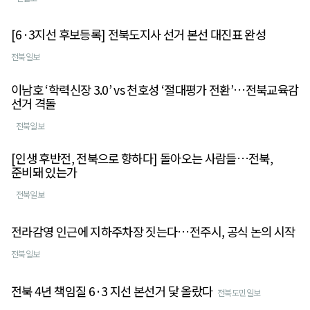
[6·3지선 후보등록] 전북도지사 선거 본선 대진표 완성
전북일보
이남호 ‘학력신장 3.0’ vs 천호성 ‘절대평가 전환’…전북교육감
선거 격돌
전북일보
[인생 후반전, 전북으로 향하다] 돌아오는 사람들…전북,
준비돼 있는가
전북일보
전라감영 인근에 지하주차장 짓는다…전주시, 공식 논의 시작
전북일보
전북 4년 책임질 6·3 지선 본선거 닻 올랐다
전북도민일보