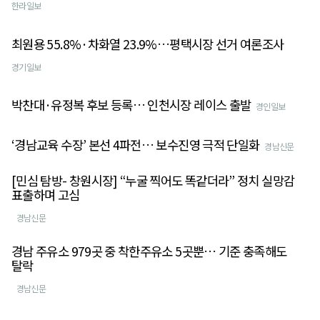
한라일보
최원용 55.8%·차화열 23.9%…평택시장 선거 여론조사
경기일보
박찬대·유정복 후보 등록… 인천시장 레이스 출발
경인일보
‘경남교육 수장’ 본선 4파전… 보수진영 극적 단일화
경남신문
[민심 탐방- 창원시장] “누굴 찍어도 똑같더라” 정치 실망감
표출하며 고심
경남신문
경남 주유소 979곳 중 착한주유소 5곳뿐… 기준 충족해도
탈락
경남신문