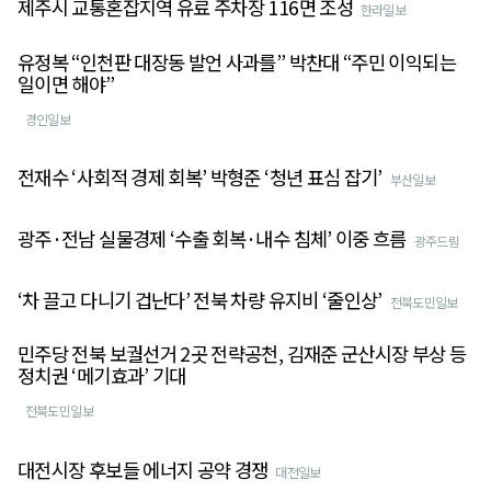
제주시 교통혼잡지역 유료 주차장 116면 조성
한라일보
유정복 “인천판 대장동 발언 사과를” 박찬대 “주민 이익되는
일이면 해야”
경인일보
전재수 ‘사회적 경제 회복’ 박형준 ‘청년 표심 잡기’
부산일보
광주·전남 실물경제 ‘수출 회복·내수 침체’ 이중 흐름
광주드림
‘차 끌고 다니기 겁난다’ 전북 차량 유지비 ‘줄인상’
전북도민일보
민주당 전북 보궐선거 2곳 전략공천, 김재준 군산시장 부상 등
정치권 ‘메기효과’ 기대
전북도민일보
대전시장 후보들 에너지 공약 경쟁
대전일보