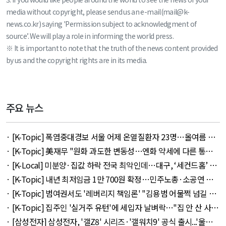
media without copyright, please send us an e-mail(mail@k-
news.co.kr) saying 'Permission subject to acknowledgment of
source’. We will play a role in informing the world press.
※ It is important to note that the truth of the news content provided
by us and the copyright rights are in its media.
주요 뉴스
· [K-Topic] 폭염중대경보 서울 어제 온열질환자 23명…올여름 최
다 외 33건 - August 5, 2026
· [K-Topic] 美재무 "원화 과도한 변동성…엔화 약세에 다른 통화
뒤따를 것" 외 50건 - August 5, 2026
· [K-Local] 미분양·집값 하락 전국 최악인데…대구, ‘세컨드홈’ 특
례서 빠졌다 외 11건 - August 5, 2026
· [K-Topic] 내년 최저임금 1만 700원 확정…민주노총·소공연 이
의 불수용 외 44건 - August 5, 2026
· [K-Topic] 범여권서도 '레버리지 책임론' "김용범 어물쩍 넘길 수
없어" 외 50건 - August 5, 2026
· [K-Topic] 집주인 '실거주 유턴'에 세입자 날벼락…"집 안 산 사람
만 바보" 외 50건 - August 5, 2026
· [삼성전자] 삼성전자, '갤Z8' 시리즈·'갤워치9' 공식 출시...'울트