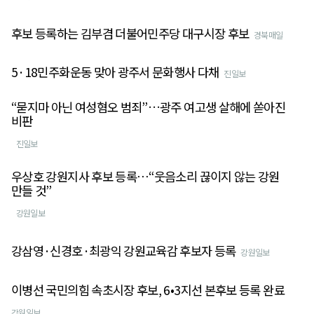
후보 등록하는 김부겸 더불어민주당 대구시장 후보
경북매일
5·18민주화운동 맞아 광주서 문화행사 다채
진일보
“묻지마 아닌 여성혐오 범죄”…광주 여고생 살해에 쏟아진
비판
진일보
우상호 강원지사 후보 등록⋯“웃음소리 끊이지 않는 강원
만들 것”
강원일보
강삼영·신경호·최광익 강원교육감 후보자 등록
강원일보
이병선 국민의힘 속초시장 후보, 6•3지선 본후보 등록 완료
강원일보