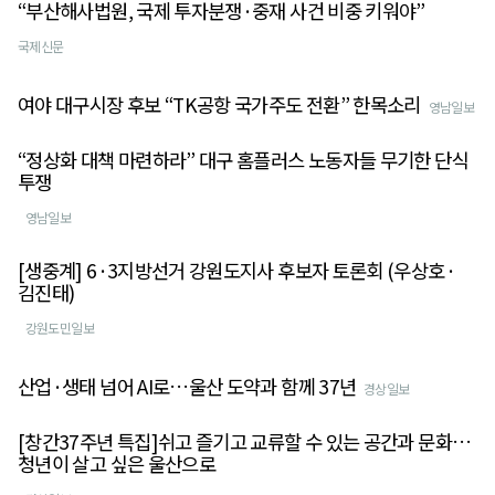
“부산해사법원, 국제 투자분쟁·중재 사건 비중 키워야”
국제신문
여야 대구시장 후보 “TK공항 국가주도 전환” 한목소리
영남일보
“정상화 대책 마련하라” 대구 홈플러스 노동자들 무기한 단식
투쟁
영남일보
[생중계] 6·3지방선거 강원도지사 후보자 토론회 (우상호·
김진태)
강원도민일보
산업·생태 넘어 AI로…울산 도약과 함께 37년
경상일보
[창간37주년 특집]쉬고 즐기고 교류할 수 있는 공간과 문화…
청년이 살고 싶은 울산으로