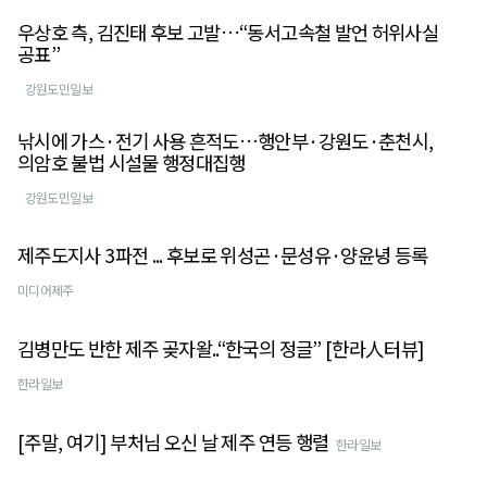
우상호 측, 김진태 후보 고발…“동서고속철 발언 허위사실
공표”
강원도민일보
낚시에 가스·전기 사용 흔적도…행안부·강원도·춘천시,
의암호 불법 시설물 행정대집행
강원도민일보
제주도지사 3파전 ... 후보로 위성곤·문성유·양윤녕 등록
미디어제주
김병만도 반한 제주 곶자왈..“한국의 정글” [한라人터뷰]
한라일보
[주말, 여기] 부처님 오신 날 제주 연등 행렬
한라일보