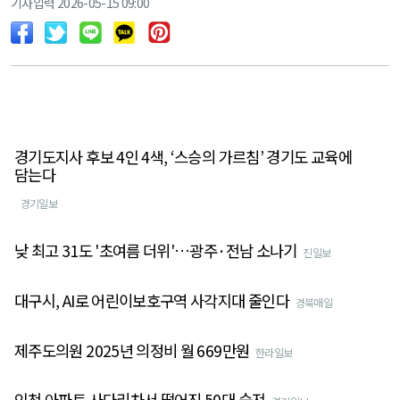
기사입력 2026-05-15 09:00
경기도지사 후보 4인 4색, ‘스승의 가르침’ 경기도 교육에
담는다
경기일보
낮 최고 31도 '초여름 더위'…광주·전남 소나기
진일보
대구시, AI로 어린이보호구역 사각지대 줄인다
경북매일
제주도의원 2025년 의정비 월 669만원
한라일보
인천 아파트 사다리차서 떨어진 50대 숨져