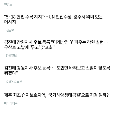
진일보
“5·18 헌법 수록 지지”…UN 인권수장, 광주서 의미 있는
메시지
진일보
김진태 강원지사 후보 등록 “미래산업 꽃 피우는 강원 실현⋯
우상호 고발에 ‘무고’ 맞고소”
강원일보
김진태 강원지사 후보 등록…“도민만 바라보고 신발이 닳도록
뛰겠다”
강원도민일보
제주 최초 습지보호지역, '국가해양생태공원'으로 지정 될까?
미디어제주