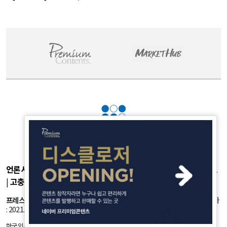
라' 257만 7300원 외 51건 - August 6, 2026
언론사소개
|
개인정보취급방침
|
광고후원
|
부가서비스
|
기사제보
|
고충처리
|
청소년보호정책
프레스룸
: 서울시 강서구 공항대로 45길 25 등록번호: 서울 아53981 등록일자
: 2021.10.18 발행인: 정유란 편집인: 신한진
한국외신뉴스의 모든 콘텐츠(기사)는 저작권법의 보호를 받는바, 무단 전재, 복사, 배