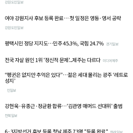
강원도민일보
여야 강원지사 후보 등록 완료… 첫 일정은 영동·영서 공략
강원도민일보
평택시민 정당 지지도…민주 45.3%, 국힘 24.7%
경기일보
전국 자살 원인 1위 '정신적 문제'...제주는 다르다
미디어제주
“펭귄은 없지만 추억은 있다”…젊은 세대 몰리는 광주 ‘레트로
성지’
진일보
강현욱·유종근·정균환 합류…'김관영 매머드 선대위' 출범
전북일보
6·3지방선거 후보 등록 첫날 제주 73명 "등록 완료"
한라일보