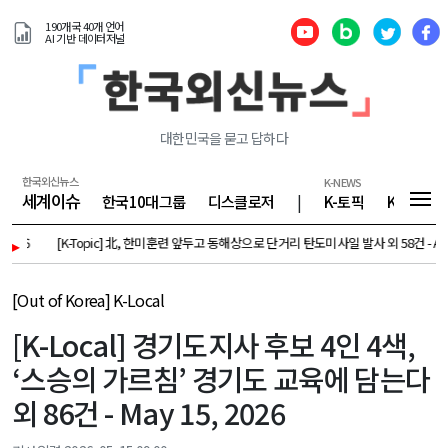
190개국 40개 언어
AI 기반 데이터저널
대한민국을 묻고 답하다
한국외신뉴스
K-NEWS
세계이슈
한국10대그룹
디스클로저
|
K-토픽
K-기업
▸
[K-Topic] 北, 한미훈련 앞두고 동해상으로 단거리 탄도미사일 발사 외 58건 - Augus
[Out of Korea] K-Local
[K-Local] 경기도지사 후보 4인 4색,
‘스승의 가르침’ 경기도 교육에 담는다
외 86건 - May 15, 2026