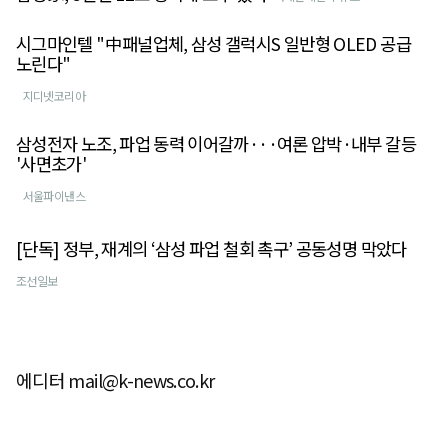
시그마인텔 "中패널업체, 삼성 갤럭시S 일반형 OLED 공급
노린다"
지디넷코리아
삼성전자 노조, 파업 동력 이어갈까···여론 압박·내부 갈등
'사면초가'
서울파이낸스
[단독] 정부, 재계의 ‘삼성 파업 철회 촉구’ 공동성명 막았다
조선일보
에디터 mail@k-news.co.kr