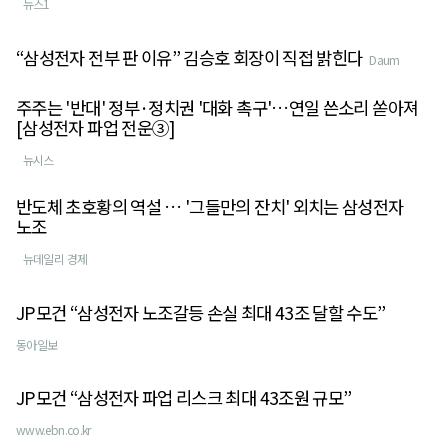
뉴스1
“삼성전자 전부 판 이유” 김승호 회장이 직접 밝힌다
Daum
주주는 '반대' 정부·정치권 '대화 촉구'…연일 쓴소리 쏟아져
[삼성전자 파업 전운③]
뉴시스
반도체 초호황의 역설 … '그들만의 잔치' 외치는 삼성전자
노조
뉴데일리 경제
JP모건 “삼성전자 노조갈등 손실 최대 43조 달할 수도”
동아일보
JP모건 “삼성전자 파업 리스크 최대 43조원 규모”
www.ebn.co.kr