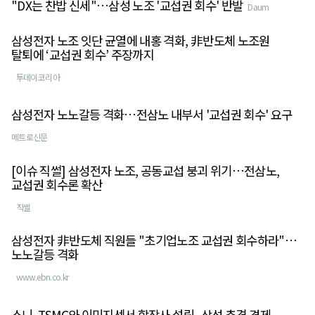
"DX는 찬밥 신세"…삼성 노조 '교섭권 회수' 반발
Daum
삼성전자 노조 잇단 균열에 내홍 격화, 非반도체 노조원
탈퇴에 ‘교섭권 회수’ 주장까지
투데이코리아
삼성전자 노노갈등 격화…전삼노 내부서 '교섭권 회수' 요구
메트로신문
[이슈 직썰] 삼성전자 노조, 공동교섭 붕괴 위기…전삼노,
교섭권 회수론 확산
직썰
삼성전자 非반도체 직원들 "초기업노조 교섭권 회수하라"…
노노갈등 격화
www.ebn.co.kr
소니, TSMC와 이미지센서 합작사 설립...삼성 추격 견제