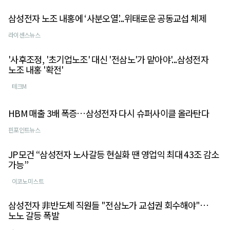
삼성전자 노조 내홍에 ‘사분오열’...위태로운 공동교섭 체제
라이센스뉴스
'사후조정, '초기업노조' 대신 '전삼노'가 맡아야'...삼성전자
노조 내홍 '확전'
테크M
HBM 매출 3배 폭증…삼성전자 다시 슈퍼사이클 올라탄다
핀포인트뉴스
JP모건 “삼성전자 노사갈등 현실화 땐 영업익 최대 43조 감소
가능”
이코노미스트
삼성전자 非반도체 직원들 "전삼노가 교섭권 회수해야"…
노노 갈등 폭발