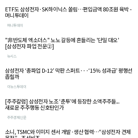
ETF도 삼성전자·SK하이닉스 쏠림…편입금액 80조원 육박 -
머니투데이
머니투데이
"非반도체 엑소더스" 노노 갈등에 흔들리는 '단일 대오'
[삼성전자 파업 전운②]
뉴시스
삼성전자 ‘총파업 D-12’ 막판 스퍼트···‘15% 성과급’ 평행선
좁힐까
이뉴스투데이
[주주칼럼] 삼성전자 노조 ‘춘투’에 등장한 소액주주들...
새로운 주주행동 신호탄인가
주주경제신문
소니, TSMC와 이미지 센서 개발·생산 협력…“삼성전자 견제
목적” - 조선비즈