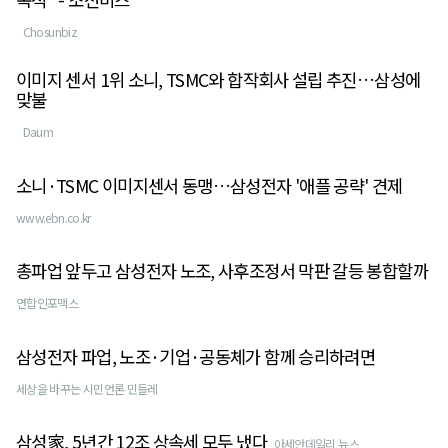
Chosunbiz
이미지 센서 1위 소니, TSMC와 합작회사 설립 추진…삼성에
맞불
Daum
소니·TSMC 이미지센서 동맹…삼성전자 '애플 공략' 견제
www.ebn.co.kr
총파업 앞두고 삼성전자 노조, 사후조정서 막판 갈등 봉합할까
연합인포맥스
삼성전자 파업, 노조·기업·공동체가 함께 승리하려면
세상을 바꾸는 시민언론 민들레
삼성家, 5년간 12조 상속세 모두 냈다
아세안데일리 뉴스