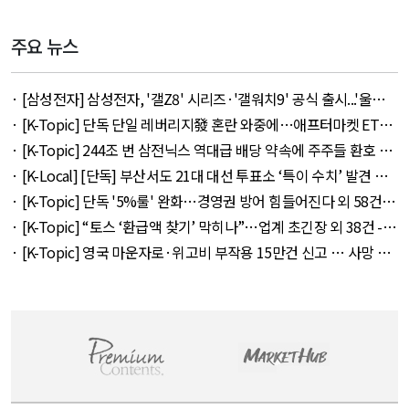
주요 뉴스
· [삼성전자] 삼성전자, '갤Z8' 시리즈·'갤워치9' 공식 출시...'울트
라' 257만 7300원 외 51건 - August 6, 2026
· [K-Topic] 단독 단일 레버리지發 혼란 와중에…애프터마켓 ETF
거래 강행 외 71건 - August 6, 2026
· [K-Topic] 244조 번 삼전닉스 역대급 배당 약속에 주주들 환호 외
21건 - August 6, 2026
· [K-Local] [단독] 부산서도 21대 대선 투표소 ‘특이 수치’ 발견 외
14건 - August 6, 2026
· [K-Topic] 단독 '5%룰' 완화…경영권 방어 힘들어진다 외 58건 -
August 7, 2026
· [K-Topic] “토스 ‘환급액 찾기’ 막히나”…업계 초긴장 외 38건 -
August 6, 2026
· [K-Topic] 영국 마운자로·위고비 부작용 15만건 신고 … 사망 연
관 사례 153건 외 50건 - August 6, 2026