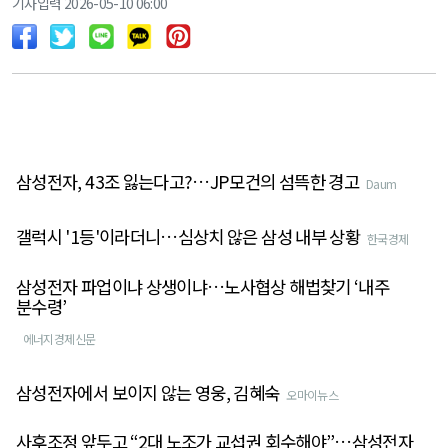
기사입력 2026-05-10 06:00
삼성전자, 43조 잃는다고?…JP모건의 섬뜩한 경고
Daum
갤럭시 '1등'이라더니…심상치 않은 삼성 내부 상황
한국경제
삼성전자 파업이냐 상생이냐…노사협상 해법찾기 ‘내주
분수령’
에너지경제신문
삼성전자에서 보이지 않는 영웅, 김혜숙
오마이뉴스
사후조정 앞두고 “2대 노조가 교섭권 회수해야”…삼성전자