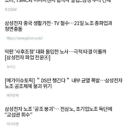
조선일보
삼성전자 중국 생활가전·TV 철수…21일 노조 총파업과
정면충돌
https://www.jabon.co.kr/
막판 '사후조정' 대화 돌입한 노사…극적 타결 이룰까
[삼성전자 파업 전운④]
뉴시스
[메가이슈토픽] ＂DS만 챙긴다＂ 내부 균열 폭발…삼성전자
노조 공조체제 붕괴 위기
메가경제
삼성전자 노조 ‘공조 붕괴’… 전삼노, 초기업노조 독단에
“교섭권 회수”
미디어펜