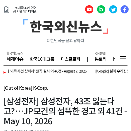
190개국 40개 언어
AI 기반 데이터저널
대한민국을 묻고 답하다
한국외신뉴스
K-NEWS
세계이슈
한국10대그룹
디스클로저
|
K-토픽
K-기업
가족사건 상피제' 전격 실시 외 46건 - August 7, 2026
▸
[K-Topic] 설마 우리집도?…中공유기,
[Out of Korea] K-Corp.
[삼성전자] 삼성전자, 43조 잃는다
고?…JP모건의 섬뜩한 경고 외 41건 -
May 10, 2026