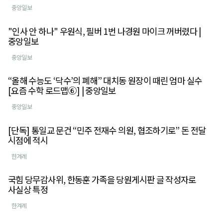
중앙일보
"인사 안 하나" 우원식, 필버 1번 나경원 마이크 꺼버렸다 |
중앙일보
중앙일보
“올해 수능도 ‘닥수’의 폐해” 대치동 원장이 때린 엄마 실수
[요즘 수학 로드맵⑥] | 중앙일보
중앙일보
[단독] 통일교 문건 “민주 전재수 의원, 협조하기로” 돈 전달
시점에 적시
한겨례
국힘 당무감사위, 한동훈 가족을 당원게시판 글 작성자로
사실상 특정
한겨례