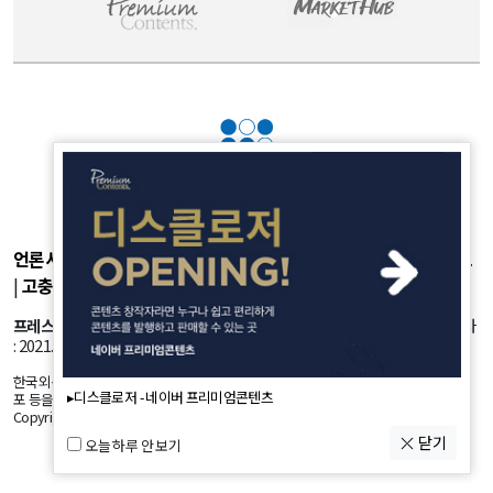
언론사소개
|
개인정보취급방침
|
광고후원
|
부가서비스
|
기사제보
|
고충처리
|
청소년보호정책
프레스룸
: 서울시 강서구 공항대로 45길 25 등록번호: 서울 아53981 등록일자
: 2021.10.18 발행인: 정유란 편집인: 신한진
한국외신뉴스의 모든 콘텐츠(기사)는 저작권법의 보호를 받는바, 무단 전재, 복사, 배
▸디스클로저 - 네이버 프리미엄콘텐츠
포 등을 금합니다.
Copyright by K-NEWS. All Rights Reserved.
닫기
오늘 하루 안 보기