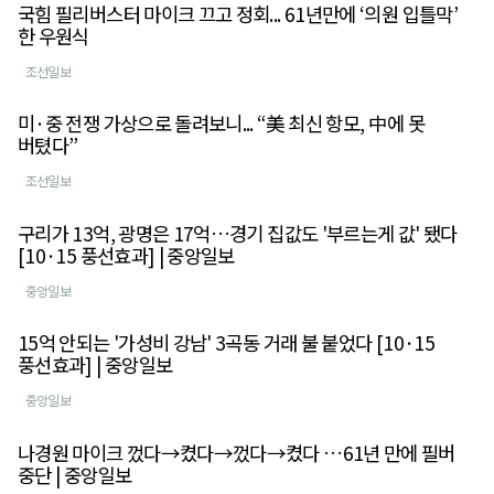
국힘 필리버스터 마이크 끄고 정회... 61년만에 ‘의원 입틀막’
한 우원식
조선일보
미·중 전쟁 가상으로 돌려보니... “美 최신 항모, 中에 못
버텼다”
조선일보
구리가 13억, 광명은 17억…경기 집값도 '부르는게 값' 됐다
[10·15 풍선효과] | 중앙일보
중앙일보
15억 안되는 '가성비 강남' 3곡동 거래 불 붙었다 [10·15
풍선효과] | 중앙일보
중앙일보
나경원 마이크 껐다→켰다→껐다→켰다 …61년 만에 필버
중단 | 중앙일보