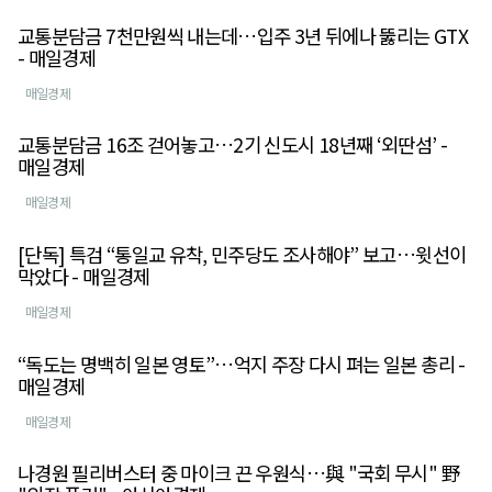
교통분담금 7천만원씩 내는데…입주 3년 뒤에나 뚫리는 GTX
- 매일경제
매일경제
교통분담금 16조 걷어놓고…2기 신도시 18년째 ‘외딴섬’ -
매일경제
매일경제
[단독] 특검 “통일교 유착, 민주당도 조사해야” 보고…윗선이
막았다 - 매일경제
매일경제
“독도는 명백히 일본 영토”…억지 주장 다시 펴는 일본 총리 -
매일경제
매일경제
나경원 필리버스터 중 마이크 끈 우원식…與 "국회 무시" 野