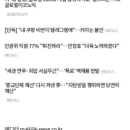
글로벌이코노믹
글로벌이코노믹
[단독] "내 쿠팡 비번이 텔레그램에"‥커지는 불안
MBC뉴스
인권위 직원 77% "퇴진하라"‥안창호 "더욱 노력하겠다"
MBC뉴스
"세관 연루·외압 사실무근"‥'폭로' 백해룡 반발
MBC뉴스
'종교단체 해산' 다시 꺼낸 李‥"지탄받을 행위하면 당연히
해산"
MBC뉴스
에디터 mail@k-news.co.kr