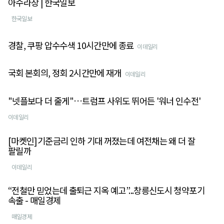
아수라장 | 한국일보
한국일보
경찰, 쿠팡 압수수색 10시간만에 종료
이데일리
국회 본회의, 정회 2시간만에 재개
이데일리
"넷플보다 더 줄게"…트럼프 사위도 뛰어든 '워너 인수전'
이데일리
[마켓인]기준금리 인하 기대 꺼졌는데 여전채는 왜 더 잘
팔릴까
이데일리
“전철만 믿었는데 출퇴근 지옥 예고”...창릉신도시 청약포기
속출 - 매일경제
매일경제