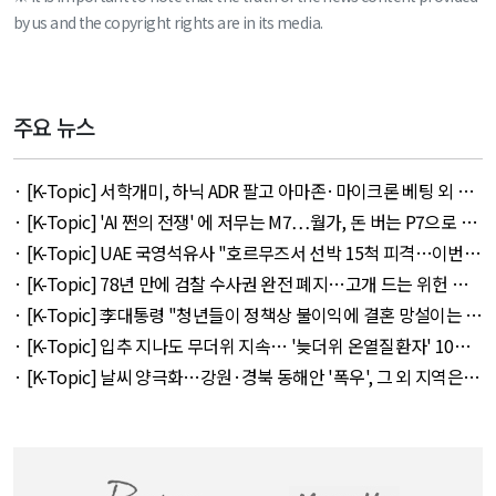
by us and the copyright rights are in its media.
주요 뉴스
· [K-Topic] 서학개미, 하닉 ADR 팔고 아마존·마이크론 베팅 외 45
건 - August 8, 2026
· [K-Topic] 'AI 쩐의 전쟁' 에 저무는 M7…월가, 돈 버는 P7으로 갈
아타나 외 30건 - August 8, 2026
· [K-Topic] UAE 국영석유사 "호르무즈서 선박 15척 피격…이번주
에도 3척" 외 9건 - August 8, 2026
· [K-Topic] 78년 만에 검찰 수사권 완전 폐지…고개 드는 위헌 논
란 외 25건 - August 8, 2026
· [K-Topic] 李대통령 "청년들이 정책상 불이익에 결혼 망설이는 일
없어야" 외 26건 - August 8, 2026
· [K-Topic] 입추 지나도 무더위 지속… '늦더위 온열질환자' 10년
만에 3배↑ 외 26건 - August 8, 2026
· [K-Topic] 날씨 양극화…강원·경북 동해안 '폭우', 그 외 지역은
'폭염' 외 34건 - August 8, 2026