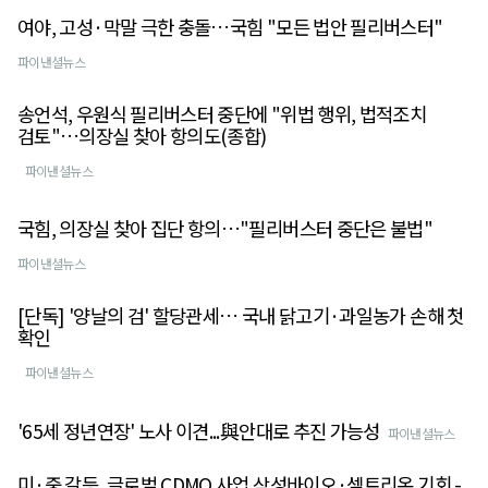
여야, 고성·막말 극한 충돌…국힘 "모든 법안 필리버스터"
파이낸셜뉴스
송언석, 우원식 필리버스터 중단에 "위법 행위, 법적조치
검토"…의장실 찾아 항의도(종합)
파이낸셜뉴스
국힘, 의장실 찾아 집단 항의…"필리버스터 중단은 불법"
파이낸셜뉴스
[단독] '양날의 검' 할당관세… 국내 닭고기·과일농가 손해 첫
확인
파이낸셜뉴스
'65세 정년연장' 노사 이견...與안대로 추진 가능성
파이낸셜뉴스
미·중 갈등, 글로벌 CDMO 사업 삼성바이오·셀트리온 기회 -