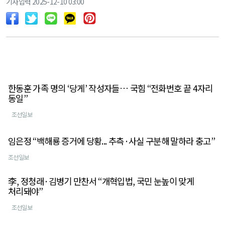
기사입력 2025-12-10 03:00
한동훈 가족 명의 ‘당게’ 작성자들… 국힘 “전화번호 끝 4자리
동일”
조선일보
임은정 “백해룡 증거에 당황... 추측·사실 구분해 말하라 충고”
조선일보
李, 정청래·김병기 만찬서 “개혁입법, 국민 눈높이 맞게
처리돼야”
조선일보