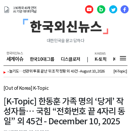
190개국 40개 언어
AI 기반 데이터저널
대한민국을 묻고 답하다
한국외신뉴스
K-NEWS
세계이슈
한국10대그룹
디스클로저
|
K-토픽
K-기업
늘기도…선관위 투표 끝난 뒤 조작 정황 외 43건 - August 10, 2026
▸
[K-Topic] 세입자 있
[Out of Korea] K-Topic
[K-Topic] 한동훈 가족 명의 ‘당게’ 작
성자들… 국힘 “전화번호 끝 4자리 동
일” 외 45건 - December 10, 2025