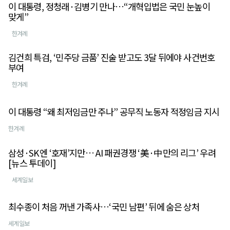
이 대통령, 정청래·김병기 만나…“개혁입법은 국민 눈높이
맞게”
한겨례
김건희 특검, ‘민주당 금품’ 진술 받고도 3달 뒤에야 사건번호
부여
한겨례
이 대통령 “왜 최저임금만 주나” 공무직 노동자 적정임금 지시
한겨례
삼성·SK엔 ‘호재’지만… AI 패권경쟁 ‘美·中만의 리그’ 우려
[뉴스 투데이]
세계일보
최수종이 처음 꺼낸 가족사…‘국민 남편’ 뒤에 숨은 상처
세계일보