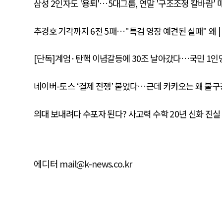
삼성 2인자도 '용퇴'…5대그룹, 연말 '구조조정 칼바람' 
추경호 기각까지 6전 5패…"특검 영장 예견된 실패" 왜 
[단독]계엄·탄핵 이념갈등에 30조 날아갔다…국민 1인당
네이버-토스 ‘결제 전쟁’ 붙었다…근데 카카오는 왜 불구경
의대 보내려다 수포자 된다? 사고력 수학 20년 신화 진실 
에디터 mail@k-news.co.kr