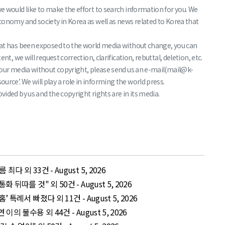
we would like to make the effort to search information for you. We
economy and society in Korea as well as news related to Korea that
that has been exposed to the world media without change, you can
nt, we will request correction, clarification, rebuttal, deletion, etc.
f your media without copyright, please send us an e-mail(mail@k-
rce’. We will play a role in informing the world press.
vided by us and the copyright rights are in its media.
 외 33건 - August 5, 2026
뒤따를 것" 외 50건 - August 5, 2026
특례서 빠졌다 외 11건 - August 5, 2026
의 불수용 외 44건 - August 5, 2026