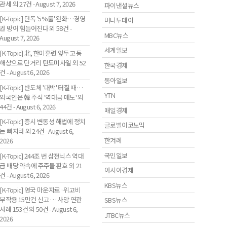
관세 외 27건 - August 7, 2026
파이낸셜뉴스
[K-Topic] 단독 '5%룰' 완화…경영
머니투데이
권 방어 힘들어진다 외 58건 -
MBC뉴스
August 7, 2026
세계일보
[K-Topic] 北, 한미훈련 앞두고 동
해상으로 단거리 탄도미사일 외 52
한국경제
건 - August 6, 2026
동아일보
[K-Topic] 반도체 '대박' 터질 때…
YTN
외국인은 韓 주식 '역대급 매도' 외
44건 - August 6, 2026
매일경제
[K-Topic] 증시 변동성 해법에 정치
글로벌이코노믹
는 빠지라 외 24건 - August 6,
한겨례
2026
국민일보
[K-Topic] 244조 번 삼전닉스 역대
급 배당 약속에 주주들 환호 외 21
아시아경제
건 - August 6, 2026
KBS뉴스
[K-Topic] 영국 마운자로·위고비
부작용 15만건 신고 … 사망 연관
SBS뉴스
사례 153건 외 50건 - August 6,
JTBC뉴스
2026