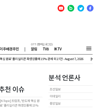
OTT (멤버십 로그인)
이주배경주민
|
알림
TV8
IKTV
 원료' 폴리실리콘 파생상품에 15% 관세 외 27건 - August 7, 2026
[K-Topic] 北, 
분석 언론사
추천 이슈
조선일보
이데일리
[K-Topic] 트럼프, '반도체 핵심 원
중앙일보
료' 폴리실리콘 파생상품에 15%