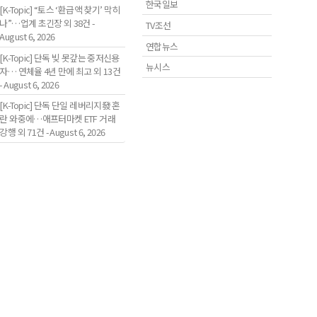
한국일보
[K-Topic] “토스 ‘환급액 찾기’ 막히
나”…업계 초긴장 외 38건 -
TV조선
August 6, 2026
연합뉴스
[K-Topic] 단독 빚 못갚는 중저신용
뉴시스
자… 연체율 4년 만에 최고 외 13건
- August 6, 2026
[K-Topic] 단독 단일 레버리지發 혼
란 와중에…애프터마켓 ETF 거래
강행 외 71건 - August 6, 2026