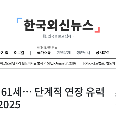
대한민국을 묻고 답하다
데이터 인텔리전스
K-기업
K-로컬
|
국가소통
지역문제
생존탐사
공시분석
로 단거리 탄도미사일 발사 외 58건 - August 7, 2026
[K-Topic] 트럼프, '반도체 핵심
정년 61세… 단계적 연장 유력
2025