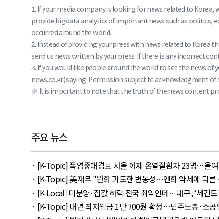
1. If your media company is looking for news related to Korea, 
provide big data analytics of important news such as politics, 
occurred around the world.
2. Instead of providing your press with news related to Korea 
send us news written by your press. If there is any incorrect conte
3. If you would like people around the world to see the news o
news.co.kr) saying 'Permission subject to acknowledgment of sou
※ It is important to note that the truth of the news content pro
주요 뉴스
· [K-Topic] 폭염중대경보 서울 어제 온열질환자 23명…올여름 최다
· [K-Topic] 美재무 "원화 과도한 변동성…엔화 약세에 다른 통화 
· [K-Local] 미분양·집값 하락 전국 최악인데…대구, ‘세컨드홈’ 
· [K-Topic] 내년 최저임금 1만 700원 확정…민주노총·소공연 이