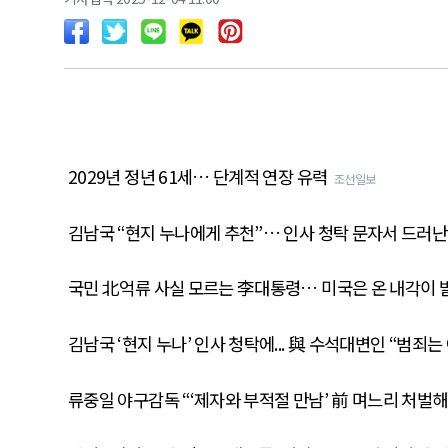
2029년 정년 61세… 단계적 연장 유력
조선일보
김남국 “현지 누나에게 추천”… 인사 청탁 문자서 드러난
국민 北억류 사실 모르는 李대통령… 미국은 온 내각이 
김남국 ‘현지 누나’ 인사 청탁에... 與 수석대변인 “범죄
류중일 야구감독 “‘제자와 부적절 만남’ 前 며느리 처벌