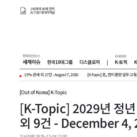
190개국 40개 언어
AI 기반 데이터저널
한국외신뉴스
K-NEWS
세계이슈
한국10대그룹
디스클로저
|
K-토픽
생상품에 15% 관세 외 27건 - August 7, 2026
▸
[K-Topic] 北, 한미훈련 앞두고 동해상으
[Out of Korea] K-Topic
[K-Topic] 2029년 
외 9건 - December 4, 
기사입력 2025-12-04 11:00