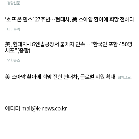
경향신문
‘호프 온 휠스’ 27주년…현대차, 美 소아암 환아에 희망 전하다
더퍼블릭
美, 현대차-LG엔솔공장서 불체자 단속…"한국인 포함 450명
체포"(종합)
연합뉴스
美 소아암 환아에 희망 전한 현대차, 글로벌 지원 확대
웹이코노미
에디터 mail@k-news.co.kr