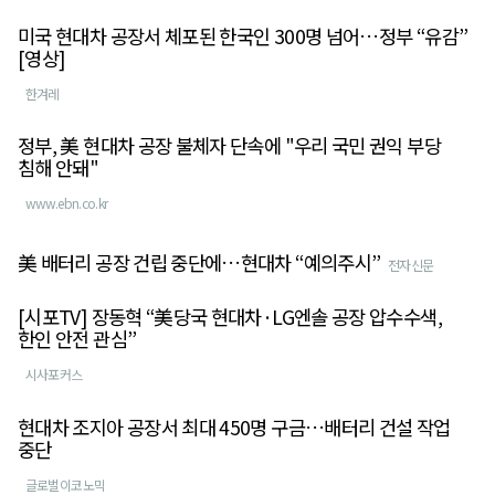
미국 현대차 공장서 체포된 한국인 300명 넘어…정부 “유감”
[영상]
한겨레
정부, 美 현대차 공장 불체자 단속에 "우리 국민 권익 부당
침해 안돼"
www.ebn.co.kr
美 배터리 공장 건립 중단에…현대차 “예의주시”
전자신문
[시포TV] 장동혁 “美당국 현대차·LG엔솔 공장 압수수색,
한인 안전 관심”
시사포커스
현대차 조지아 공장서 최대 450명 구금…배터리 건설 작업
중단
글로벌이코노믹