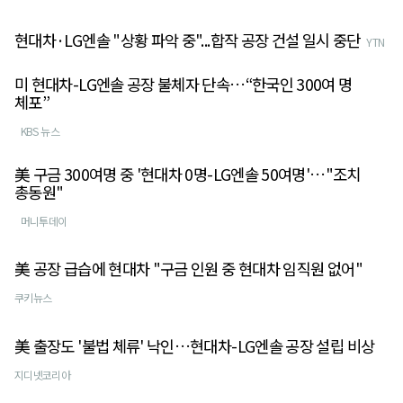
현대차·LG엔솔 "상황 파악 중"...합작 공장 건설 일시 중단
YTN
미 현대차-LG엔솔 공장 불체자 단속…“한국인 300여 명
체포”
KBS 뉴스
美 구금 300여명 중 '현대차 0명-LG엔솔 50여명'…"조치
총동원"
머니투데이
美 공장 급습에 현대차 "구금 인원 중 현대차 임직원 없어"
쿠키뉴스
美 출장도 '불법 체류' 낙인…현대차-LG엔솔 공장 설립 비상
지디넷코리아