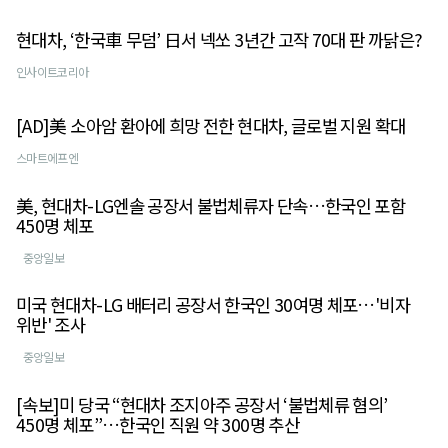
현대차, ‘한국車 무덤’ 日서 넥쏘 3년간 고작 70대 판 까닭은?
인사이트코리아
[AD]美 소아암 환아에 희망 전한 현대차, 글로벌 지원 확대
스마트에프엔
美, 현대차-LG엔솔 공장서 불법체류자 단속…한국인 포함
450명 체포
중앙일보
미국 현대차-LG 배터리 공장서 한국인 30여명 체포…'비자
위반' 조사
중앙일보
[속보]미 당국 “현대차 조지아주 공장서 ‘불법체류 혐의’
450명 체포”…한국인 직원 약 300명 추산