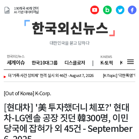
190개국 40개 언어
AI 기반 데이터저널
대한민국을 묻고 답하다
한국외신뉴스
K-NEWS
세계이슈
한국10대그룹
디스클로저
|
K-토픽
K-기업
'가족사건 상피제' 전격 실시 외 46건 - August 7, 2026
▸
[K-Topic] '극한폭염' 막바지 기승
[Out of Korea] K-Corp.
[현대차] '美 투자했더니 체포?' 현대
차-LG엔솔 공장 짓던 韓300명, 이민
당국에 잡혀가 외 45건 - September
6, 2025