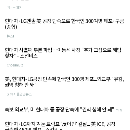
머니투데이
현대차·LG엔솔 美 공장 단속으로 한국인 300여명 체포·구금
(종합)
뉴스1
현대차 사흘째 부분 파업…이동석 사장 “추가 교섭으로 해법
찾자” - 조선비즈
Chosun Biz
美, 현대차-LG공장 단속에 한국인 300명 체포...외교부 "유감,
권익 침해 안 돼"
SPN 서울평양뉴스
속보 외교부, 미 현대차 등 공장 단속에 "권익 침해 안 돼"
YTN
현대차·LG까지 겨눈 트럼프 ‘反이민' 칼날... 美 ICE, 공장
급습해 450명 체포 - 조선비즈