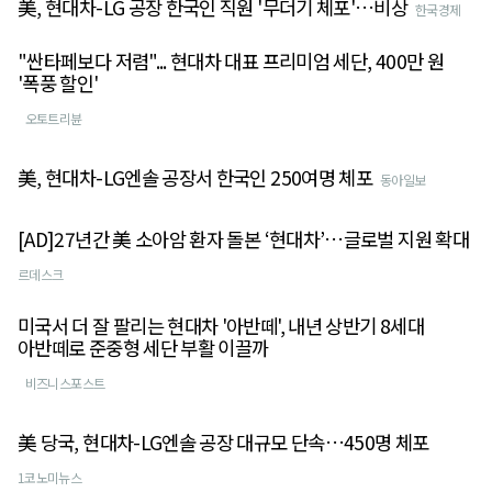
美, 현대차-LG 공장 한국인 직원 '무더기 체포'…비상
한국경제
"싼타페보다 저렴"... 현대차 대표 프리미엄 세단, 400만 원
'폭풍 할인'
오토트리뷴
美, 현대차-LG엔솔 공장서 한국인 250여명 체포
동아일보
[AD]27년간 美 소아암 환자 돌본 ‘현대차’…글로벌 지원 확대
르데스크
미국서 더 잘 팔리는 현대차 '아반떼', 내년 상반기 8세대
아반떼로 준중형 세단 부활 이끌까
비즈니스포스트
美 당국, 현대차-LG엔솔 공장 대규모 단속…450명 체포
1코노미뉴스