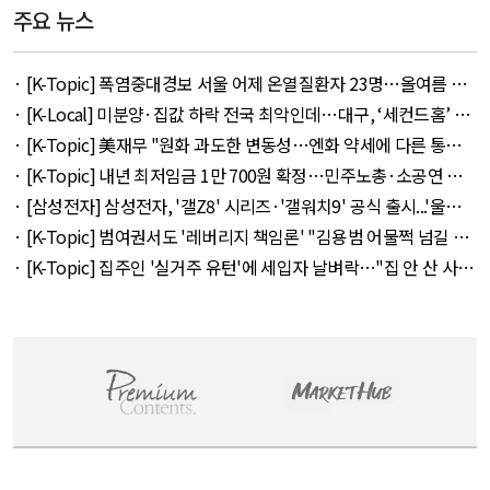
주요 뉴스
· [K-Topic] 폭염중대경보 서울 어제 온열질환자 23명…올여름 최
다 외 33건 - August 5, 2026
· [K-Local] 미분양·집값 하락 전국 최악인데…대구, ‘세컨드홈’ 특
례서 빠졌다 외 11건 - August 5, 2026
· [K-Topic] 美재무 "원화 과도한 변동성…엔화 약세에 다른 통화
뒤따를 것" 외 50건 - August 5, 2026
· [K-Topic] 내년 최저임금 1만 700원 확정…민주노총·소공연 이
의 불수용 외 44건 - August 5, 2026
· [삼성전자] 삼성전자, '갤Z8' 시리즈·'갤워치9' 공식 출시...'울트
라' 257만 7300원 외 51건 - August 6, 2026
· [K-Topic] 범여권서도 '레버리지 책임론' "김용범 어물쩍 넘길 수
없어" 외 50건 - August 5, 2026
· [K-Topic] 집주인 '실거주 유턴'에 세입자 날벼락…"집 안 산 사람
만 바보" 외 50건 - August 5, 2026