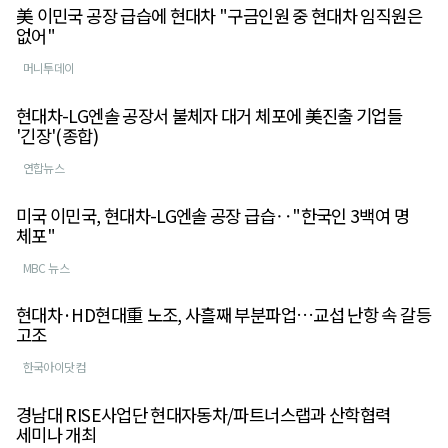
美 이민국 공장 급습에 현대차 "구금인원 중 현대차 임직원은
없어"
머니투데이
현대차-LG엔솔 공장서 불체자 대거 체포에 美진출 기업들
'긴장'(종합)
연합뉴스
미국 이민국, 현대차-LG엔솔 공장 급습‥"한국인 3백여 명
체포"
MBC 뉴스
현대차·HD현대重 노조, 사흘째 부분파업…교섭 난항 속 갈등
고조
한국아이닷컴
경남대 RISE사업단 현대자동차/파트너스랩과 산학협력
세미나 개최