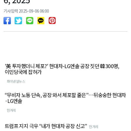
기사입력 2025-09-06 06:00
'美 투자했더니 체포?' 현대차-LG엔솔 공장 짓던 韓300명,
이민당국에 잡혀가
파이낸셜뉴스
“무비자 노동 단속, 공장 와서 체포할 줄은”…뒤숭숭한 현대차
·LG엔솔
한겨레
트럼프 지지 극우 “내가 현대차 공장 신고”
한겨레