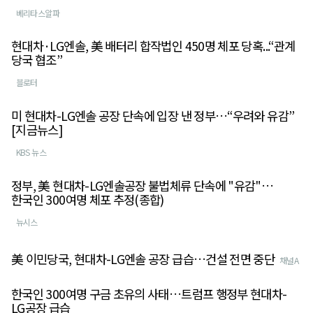
베리타스알파
현대차·LG엔솔, 美 배터리 합작법인 450명 체포 당혹...“관계
당국 협조”
블로터
미 현대차-LG엔솔 공장 단속에 입장 낸 정부…“우려와 유감”
[지금뉴스]
KBS 뉴스
정부, 美 현대차-LG엔솔공장 불법체류 단속에 "유감"…
한국인 300여명 체포 추정(종합)
뉴시스
美 이민당국, 현대차-LG엔솔 공장 급습…건설 전면 중단
채널A
한국인 300여명 구금 초유의 사태…트럼프 행정부 현대차-
LG공장 급습