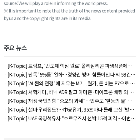
source’. We will play a role in informing the world press.
※ It is important to note that the truth of the news content provided
by us and the copyright rights are in its media.
주요 뉴스
· [K-Topic] 트럼프, '반도체 핵심 원료' 폴리실리콘 파생상품에
15% 관세 외 27건 - August 7, 2026
· [K-Topic] 단독 '5%룰' 완화…경영권 방어 힘들어진다 외 58건 -
August 7, 2026
· [K-Topic] 'AI 쩐의 전쟁' 에 저무는 M7…월가, 돈 버는 P7으로 갈
아타나 외 30건 - August 8, 2026
· [K-Topic] 서학개미, 하닉 ADR 팔고 아마존·마이크론 베팅 외 45
건 - August 8, 2026
· [K-Topic] 재생 국민의힘 "증오의 과세"…민주도 '발등의 불' 외
53건 - August 7, 2026
· [K-Topic] 설마 우리집도?…中공유기, 35초마다 몰래 교신 '발칵'
외 48건 - August 7, 2026
· [K-Topic] UAE 국영석유사 "호르무즈서 선박 15척 피격…이번주
에도 3척" 외 9건 - August 8, 2026