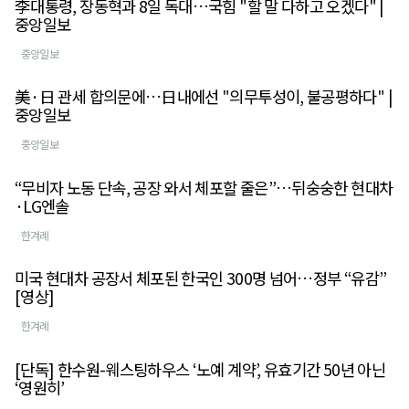
李대통령, 장동혁과 8일 독대…국힘 "할 말 다하고 오겠다" |
중앙일보
중앙일보
美·日 관세 합의문에…日내에선 "의무투성이, 불공평하다" |
중앙일보
중앙일보
“무비자 노동 단속, 공장 와서 체포할 줄은”…뒤숭숭한 현대차
·LG엔솔
한겨례
미국 현대차 공장서 체포된 한국인 300명 넘어…정부 “유감”
[영상]
한겨례
[단독] 한수원-웨스팅하우스 ‘노예 계약’, 유효기간 50년 아닌
‘영원히’