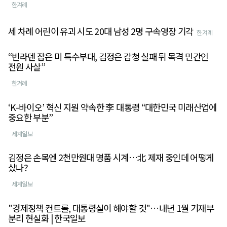
한겨례
세 차례 어린이 유괴 시도 20대 남성 2명 구속영장 기각
한겨례
“빈라덴 잡은 미 특수부대, 김정은 감청 실패 뒤 목격 민간인
전원 사살”
한겨례
‘K-바이오’ 혁신 지원 약속한 李 대통령 “대한민국 미래산업에
중요한 부분”
세계일보
김정은 손목엔 2천만원대 명품 시계…北 제재 중인데 어떻게
샀나?
세계일보
"경제정책 컨트롤, 대통령실이 해야할 것"…내년 1월 기재부
분리 현실화 | 한국일보