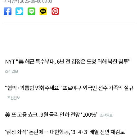
기사입력 2025-09-06 03:00
NYT “美 해군 특수부대, 6년 전 김정은 도청 위해 북한 침투”
조선일보
“협박·괴롭힘 멈춰주세요” 프로야구 외국인 선수 가족의 절규
조선일보
美 또 고용 쇼크...9월 금리 인하 전망 ‘100%’
조선일보
‘닭장 좌석’ 논란에… 대한항공, ‘3·4·3’ 배열 전면 재검토