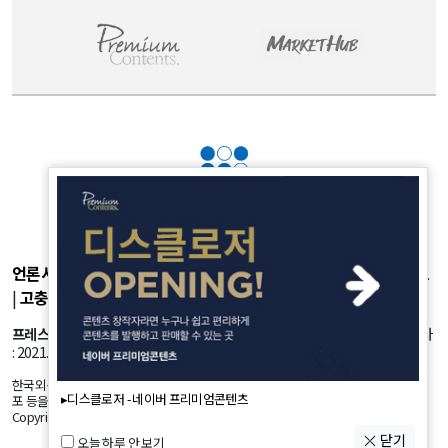
언론사소개
|
개인정보취급방침
|
광고후원
|
부가서비스
|
기사제보
|
고충처리
|
청소년보호정책
프레스룸
: 서울시 강서구 공항대로 45길 25 등록번호: 서울 아53981 등록일자
: 2021.10.18 발행인: 정유란 편집인: 신한진
한국외신뉴스의 모든 콘텐츠(기사)는 저작권법의 보호를 받는바, 무단 전재, 복사, 배
▸디스클로저 - 네이버 프리미엄콘텐츠
포 등을 금합니다.
Copyright by K-NEWS. All Rights Reserved.
닫기
오늘 하루 안 보기