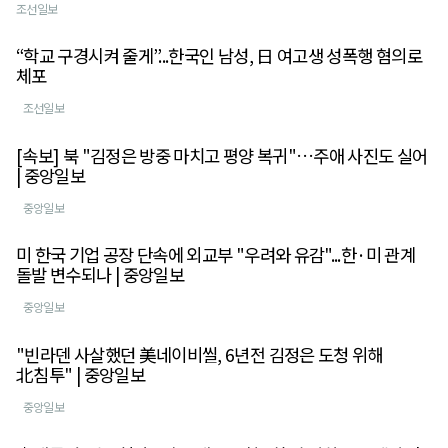
조선일보
“학교 구경시켜 줄게”...한국인 남성, 日 여고생 성폭행 혐의로
체포
조선일보
[속보] 북 "김정은 방중 마치고 평양 복귀"…주애 사진도 실어
| 중앙일보
중앙일보
미 한국 기업 공장 단속에 외교부 "우려와 유감"...한·미 관계
돌발 변수되나 | 중앙일보
중앙일보
"빈라덴 사살했던 美네이비씰, 6년전 김정은 도청 위해
北침투" | 중앙일보
중앙일보