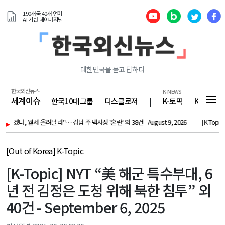
190개국 40개 언어
AI 기반 데이터저널
대한민국을 묻고 답하다
한국외신뉴스
K-NEWS
세계이슈
한국10대그룹
디스클로저
|
K-토픽
K-기업
나, 월세 올려달라"… 강남 주택시장 '혼란' 외 38건 - August 9, 2026
▸
[K-Topic] [서
[Out of Korea] K-Topic
[K-Topic] NYT “美 해군 특수부대, 6
년 전 김정은 도청 위해 북한 침투” 외
40건 - September 6, 2025