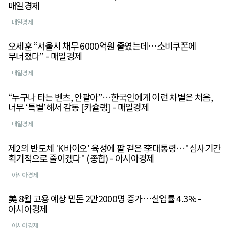
매일경제
매일경제
오세훈 “서울시 채무 6000억원 줄였는데…소비쿠폰에
무너졌다” - 매일경제
매일경제
“누구나 타는 벤츠, 안팔아”…한국인에게 이런 차별은 처음,
너무 ‘특별’해서 감동 [카슐랭] - 매일경제
매일경제
제2의 반도체 'K바이오' 육성에 팔 걷은 李대통령…"심사기간
획기적으로 줄이겠다" (종합) - 아시아경제
아시아경제
美 8월 고용 예상 밑돈 2만2000명 증가…실업률 4.3% -
아시아경제
아시아경제