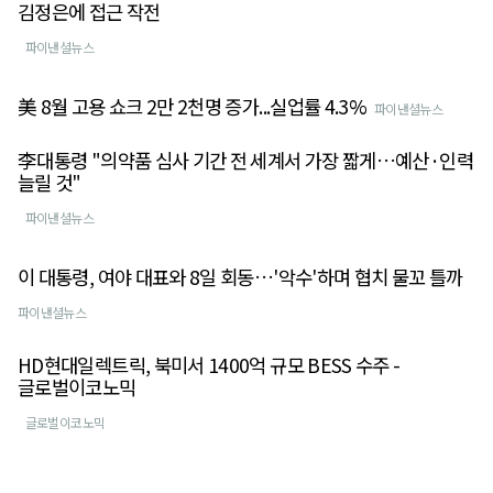
김정은에 접근 작전
파이낸셜뉴스
美 8월 고용 쇼크 2만 2천명 증가...실업률 4.3%
파이낸셜뉴스
李대통령 "의약품 심사 기간 전 세계서 가장 짧게…예산·인력
늘릴 것"
파이낸셜뉴스
이 대통령, 여야 대표와 8일 회동…'악수'하며 협치 물꼬 틀까
파이낸셜뉴스
HD현대일렉트릭, 북미서 1400억 규모 BESS 수주 -
글로벌이코노믹
글로벌이코노믹