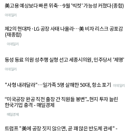
美고용 예상보다 빠른 위축…9월 '빅컷' 가능성 커졌다(종합)
이데일리
제2의 현대차·LG 공장 사태 나올라…美 비자 리스크 공포감
(재종합)
이데일리
동성 동료 의원 성추행 실형 선고 세종시의원, 민주당서 '제명'
이데일리
"사형 내려달라"…일가족 5명 살해한 50대, 항소 포기
이데일리
“미국공장 완공 직전 출장 간 직원들 봉변”...현지 투자 늘린
한국기업 충격 - 매일경제
매일경제
트럼프 "美에 공장 짓지 않으면, 곧 꽤 많은 반도체 관세" -