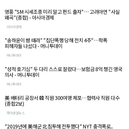
영풍 "SM 시세조종 미리 알고 펀드 출자"… 고려아연 "사실
왜곡"(종합) - 아시아경제
아시아경제
"송하윤이 뺨 때려" "집단폭행 당해 전치 4주"…학폭
피해자들 나섰다 - 머니투데이
머니투데이
"성적 호기심" 두 다리 스스로 잘랐다…보험금 8억 챙긴 영국
의사 - 머니투데이
머니투데이
美 배터리 공장서 韓 직원 300여명 체포…협력사 직원 다수
(종합2보)
파이낸셜뉴스
"2019년에 美해군 北침투해 전투했다" NYT 충격폭로..