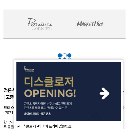
언론사소개
|
개인정보취급방침
|
광고후원
|
부가서비스
|
기사제보
|
고충처리
|
청소년보호정책
프레스룸
: 서울시 강서구 공항대로 45길 25 등록번호: 서울 아53981 등록일자
: 2021.10.18 발행인: 정유란 편집인: 신한진
한국외신뉴스의 모든 콘텐츠(기사)는 저작권법의 보호를 받는바, 무단 전재, 복사, 배
▸디스클로저 - 네이버 프리미엄콘텐츠
포 등을 금합니다.