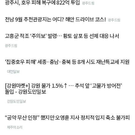
광주시, 호우 피해 복구에 822억 투입
광주드림
전남 9월 추천관광지는 어디? 해안 드라이브 코스!
광주드림
고흥군 적조 ‘주의보’ 발령… 황토 살포 등 선제 대응 나서
광주드림
'집중호우 피해' 세종·충남·충북 등 8개 시도 재난특교세 지원
대전일보
[강원마켓+] 강원 물가 1.5%↑… 추석 앞 ‘고물가 방어전’
돌입 - 강원도민일보
강원도민일보
“공약 무산 인정” 했지만 오영훈 지사 정치적 입지 축소 불가피
제주의소리