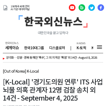
190개국 40개 언어
AI 기반 데이터저널
대한민국을 묻고 답하다
한국외신뉴스
K-NEWS
세계이슈
한국10대그룹
디스클로저
|
K-토픽
K-기업
씨 양극화…강원·경북 동해안 '폭우', 그 외 지역은 '폭염' 외 34건 - August 8, 2026
▸
[K-T
[Out of Korea] K-Local
[K-Local] '경기도의원 연루' ITS 사업
뇌물 의혹 관계자 12명 검찰 송치 외
14건 - September 4, 2025