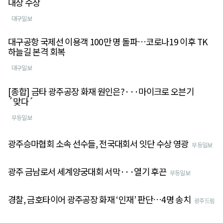
대상 수상
대구일보
대구공항 국제선 이용객 100만 명 돌파…코로나19 이후 TK
하늘길 본격 회복
대구일보
[종합] 금타 광주공장 화재 원인은?···마이크로 오븐기
´맞다´
무등일보
광주승마협회 소속 선수들, 전국대회서 잇단 수상 영광
무등일보
광주 금남로서 세계양궁대회 서막···열기 후끈
무등일보
경찰, 금호타이어 광주공장 화재 ‘인재’ 판단…4명 송치
광주드림