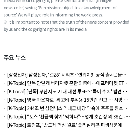
media without copyright, please send us an e-mail(mail@k-
news.co.kr) saying 'Permission subject to acknowledgment of
source’. We will play a role in informing the world press.
※ It is important to note that the truth of the news content provided
by us and the copyright rights are in its media.
주요 뉴스
· [삼성전자] 삼성전자, '갤Z8' 시리즈·'갤워치9' 공식 출시...'울트
라' 257만 7300원 외 51건 - August 6, 2026
· [K-Topic] 단독 단일 레버리지發 혼란 와중에…애프터마켓 ETF
거래 강행 외 71건 - August 6, 2026
· [K-Local] [단독] 부산서도 21대 대선 투표소 ‘특이 수치’ 발견 외
14건 - August 6, 2026
· [K-Topic] 영국 마운자로·위고비 부작용 15만건 신고 … 사망 연
관 사례 153건 외 50건 - August 6, 2026
· [K-Topic] 244조 번 삼전닉스 역대급 배당 약속에 주주들 환호 외
21건 - August 6, 2026
· [K-Topic] “토스 ‘환급액 찾기’ 막히나”…업계 초긴장 외 38건 -
August 6, 2026
· [K-Topic] 트럼프, '반도체 핵심 원료' 폴리실리콘 파생상품에
15% 관세 외 27건 - August 7, 2026