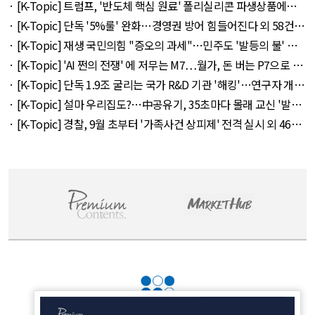
· [K-Topic] 트럼프, '반도체 핵심 원료' 폴리실리콘 파생상품에
15% 관세 외 27건 - August 7, 2026
· [K-Topic] 단독 '5%룰' 완화…경영권 방어 힘들어진다 외 58건 -
August 7, 2026
· [K-Topic] 재생 국민의힘 "증오의 과세"…민주도 '발등의 불' 외
53건 - August 7, 2026
· [K-Topic] 'AI 쩐의 전쟁' 에 저무는 M7…월가, 돈 버는 P7으로 갈
아타나 외 30건 - August 8, 2026
· [K-Topic] 단독 1.9조 굴리는 국가 R&D 기관 '해킹'…연구자 개인
정보 몽땅 유출 외 48건 - August 7, 2026
· [K-Topic] 설마 우리집도?…中공유기, 35초마다 몰래 교신 '발칵'
외 48건 - August 7, 2026
· [K-Topic] 경찰, 9월 초부터 '가족사건 상피제' 전격 실시 외 46건
- August 7, 2026