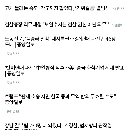
고개 돌리는 속도·각도까지 같았다, ‘거위걸음’ 열병식
조선일보
검찰총장 직무대행 “보완수사는 검찰 권한 아닌 의무”
조선일보
노동신문, '북중러 밀착' 대서특필…3개면에 사진만 46장
도배 | 중앙일보
중앙일보
'반미연대 과시' 中열병식 직후…美, 중국 화학기업 제재 발표
| 중앙일보
중앙일보
트럼프 “관세 소송 지면 한국 등과 무역 합의 무효될 수도” |
중앙일보
중앙일보
강남 칼부림 230명 다 놔줬다…“경찰, 범서방파 관작업