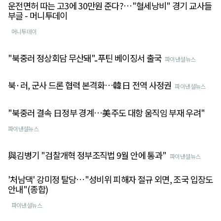
운전면허 따는 고3에 30만원 준다?…"혈세낭비" 경기 교사들
부글 - 머니투데이
머니투데이
"북중러 정상회담 무산돼"..푸틴 베이징서 출국
파이낸셜뉴스
북·러, 군사 드론 협력 본격화…韓日 전역 사정권
파이낸셜뉴스
"북중러 결속 日정부 경계…美주도 대항 움직임 부재 우려"
파이낸셜뉴스
與김병기 "검찰개혁 정부조직법 9월 안에 통과"
파이낸셜뉴스
'처남댁' 강미정 탈당…"성비위 피해자 절규 외면, 조국 입장도
안내"(종합)
파이낸셜뉴스