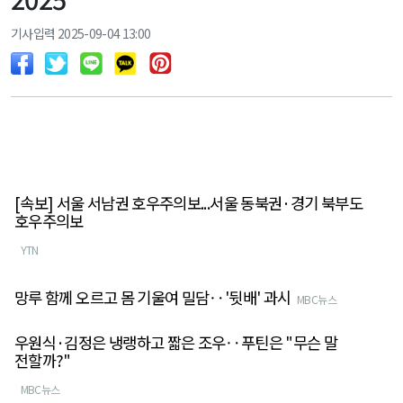
기사입력 2025-09-04 13:00
[속보] 서울 서남권 호우주의보...서울 동북권·경기 북부도
호우주의보
YTN
망루 함께 오르고 몸 기울여 밀담‥'뒷배' 과시
MBC뉴스
우원식·김정은 냉랭하고 짧은 조우‥푸틴은 "무슨 말
전할까?"
MBC뉴스