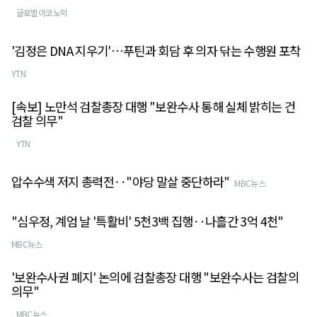
글로벌이코노믹
'김정은 DNA 지우기'…푸틴과 회담 후 의자 닦는 수행원 포착
YTN
[속보] 노만석 검찰총장 대행 "보완수사 통해 실체 밝히는 건
검찰 의무"
YTN
압수수색 저지 총력전‥"야당 말살 중단하라"
MBC뉴스
"심우정, 계엄 날 '특활비' 5천3백 집행‥나흘간 3억 4천"
MBC뉴스
'보완수사권 폐지' 논의에 검찰총장 대행 "보완수사는 검찰의
의무"
MBC뉴스