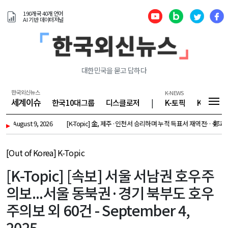
190개국 40개 언어
AI 기반 데이터저널
대한민국을 묻고 답하다
한국외신뉴스
K-NEWS
세계이슈
한국10대그룹
디스클로저
|
K-토픽
K-기업
st 9, 2026
▸
[K-Topic] 金, 제주·인천서 승리하며 누적 득표서 재역전…鄭과 0.86%p차 외 
[Out of Korea] K-Topic
[K-Topic] [속보] 서울 서남권 호우주
의보...서울 동북권·경기 북부도 호우
주의보 외 60건 - September 4,
2025