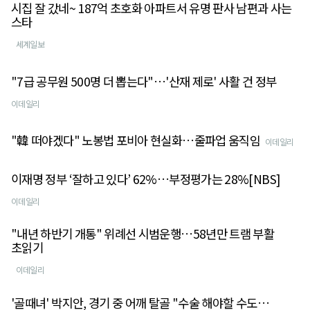
시집 잘 갔네~ 187억 초호화 아파트서 유명 판사 남편과 사는
스타
세계일보
"7급 공무원 500명 더 뽑는다"…'산재 제로' 사활 건 정부
이데일리
"韓 떠야겠다" 노봉법 포비아 현실화…줄파업 움직임
이데일리
이재명 정부 ‘잘하고 있다’ 62%…부정평가는 28%[NBS]
이데일리
"내년 하반기 개통" 위례선 시범운행…58년만 트램 부활
초읽기
이데일리
'골때녀' 박지안, 경기 중 어깨 탈골 "수술 해야할 수도…