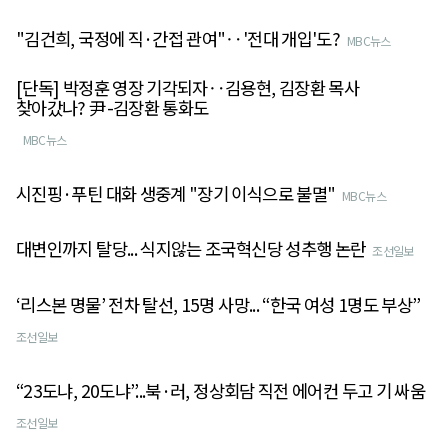
"김건희, 국정에 직·간접 관여"‥'전대 개입'도?
MBC뉴스
[단독] 박정훈 영장 기각되자‥김용현, 김장환 목사
찾아갔나? 尹-김장환 통화도
MBC뉴스
시진핑·푸틴 대화 생중계 "장기 이식으로 불멸"
MBC뉴스
대변인까지 탈당... 식지않는 조국혁신당 성추행 논란
조선일보
‘리스본 명물’ 전차 탈선, 15명 사망... “한국 여성 1명도 부상”
조선일보
“23도냐, 20도냐”...북·러, 정상회담 직전 에어컨 두고 기 싸움
조선일보