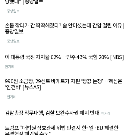
당했대” | 중앙일보
중앙일보
손톱 깎다가 간 딱딱해졌다? 술 안마셨는데 간암 걸린 이유 |
중앙일보
중앙일보
이 대통령 국정 지지율 62%…민주 43% 국힘 20% [NBS]
한겨례
990원 소금빵, 29센트 바게트가 지핀 ‘빵값 논쟁’…핵심은
‘인건비’ [뉴스AS]
한겨례
검찰총장 직무대행, 검찰 보완수사권 폐지 반대
한겨례
트럼프 “대법원 상호관세 위법 판결시 한·일·EU 체결한
무역협정 폐기될 수도”