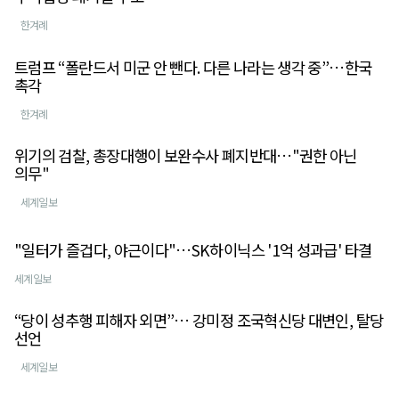
한겨례
트럼프 “폴란드서 미군 안 뺀다. 다른 나라는 생각 중”…한국
촉각
한겨례
위기의 검찰, 총장대행이 보완수사 폐지반대…"권한 아닌
의무"
세계일보
"일터가 즐겁다, 야근이다"…SK하이닉스 '1억 성과급' 타결
세계일보
“당이 성추행 피해자 외면”… 강미정 조국혁신당 대변인, 탈당
선언
세계일보