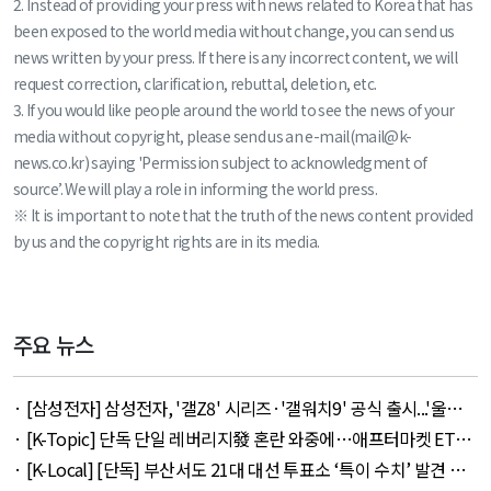
2. Instead of providing your press with news related to Korea that has
been exposed to the world media without change, you can send us
news written by your press. If there is any incorrect content, we will
request correction, clarification, rebuttal, deletion, etc.
3. If you would like people around the world to see the news of your
media without copyright, please send us an e-mail(mail@k-
news.co.kr) saying 'Permission subject to acknowledgment of
source’. We will play a role in informing the world press.
※ It is important to note that the truth of the news content provided
by us and the copyright rights are in its media.
주요 뉴스
· [삼성전자] 삼성전자, '갤Z8' 시리즈·'갤워치9' 공식 출시...'울트
라' 257만 7300원 외 51건 - August 6, 2026
· [K-Topic] 단독 단일 레버리지發 혼란 와중에…애프터마켓 ETF
거래 강행 외 71건 - August 6, 2026
· [K-Local] [단독] 부산서도 21대 대선 투표소 ‘특이 수치’ 발견 외