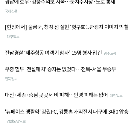
경남에 호우·강풍주의보 지속…둔치주자창·도로 통제
국제신문
[현장에서] 울릉군, 청정 섬 실현 ‘헛구호’... 관광지 이미지 먹칠
대구일보
전남경찰 ‘제주항공 여객기 참사’ 15명 형사 입건
광주드림
우중 혈투 '전설매치' 승자는 없었다⋯전북-서울 무승부
전북일보
대전·세종·충남 곳곳서 비 피해…인명 피해는 없어
대전일보
‘뉴페이스 맹활약’ 강원FC, 강릉홈 개막전서 대구에 3대0 압승
강원도민일보