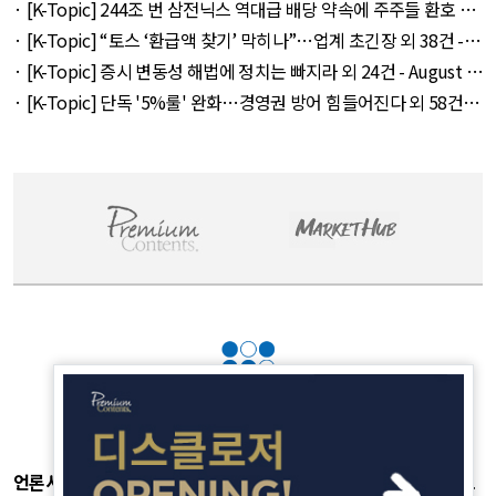
14건 - August 6, 2026
· [K-Topic] 244조 번 삼전닉스 역대급 배당 약속에 주주들 환호 외
21건 - August 6, 2026
· [K-Topic] “토스 ‘환급액 찾기’ 막히나”…업계 초긴장 외 38건 -
August 6, 2026
· [K-Topic] 증시 변동성 해법에 정치는 빠지라 외 24건 - August 6,
2026
· [K-Topic] 단독 '5%룰' 완화…경영권 방어 힘들어진다 외 58건 -
August 7, 2026
언론사소개
|
개인정보취급방침
|
광고후원
|
부가서비스
|
기사제보