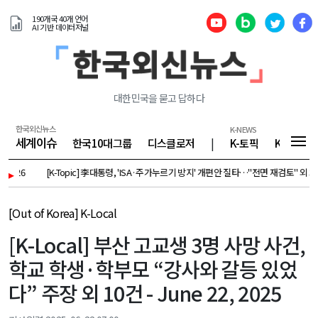
190개국 40개 언어
AI 기반 데이터저널
대한민국을 묻고 답하다
한국외신뉴스
K-NEWS
세계이슈
한국10대그룹
디스클로저
|
K-토픽
K-기업
026
▸
[K-Topic] 李대통령, 'ISA·주가누르기 방지' 개편안 질타…"전면 재검토" 외 30건 - Au
[Out of Korea] K-Local
[K-Local] 부산 고교생 3명 사망 사건,
학교 학생·학부모 “강사와 갈등 있었
다” 주장 외 10건 - June 22, 2025