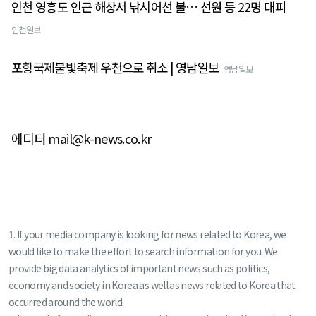
인천 영흥도 인근 해상서 낚시어선 불… 선원 등 22명 대피
인천일보
포항국제불빛축제 우천으로 취소 | 영남일보
영남일보
에디터 mail@k-news.co.kr
1. If your media company is looking for news related to Korea, we
would like to make the effort to search information for you. We
provide big data analytics of important news such as politics,
economy and society in Korea as well as news related to Korea that
occurred around the world.