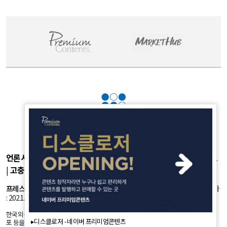
언론사소개
|
개인정보취급방침
|
광고후원
|
부가서비스
|
기사제보
|
고충처리
|
청소년보호정책
프레스룸
: 서울시 강서구 공항대로 45길 25 등록번호: 서울 아53981 등록일자
: 2021.10.18 발행인: 정유란 편집인: 신한진
한국외신뉴스의 모든 콘텐츠(기사)는 저작권법의 보호를 받는바, 무단 전재, 복사, 배
▸디스클로저 - 네이버 프리미엄콘텐츠
포 등을 금합니다.