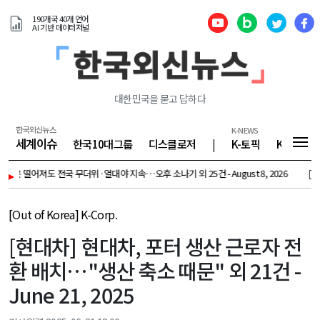
190개국 40개 언어
AI 기반 데이터저널
대한민국을 묻고 답하다
한국외신뉴스
K-NEWS
세계이슈
한국10대그룹
디스클로저
|
K-토픽
K-기업
고기온 떨어져도 전국 무더위·열대야 지속…오후 소나기 외 25건 - August 8, 2026
▸
[K-To
[Out of Korea] K-Corp.
[현대차] 현대차, 포터 생산 근로자 전
환 배치…"생산 축소 때문" 외 21건 -
June 21, 2025