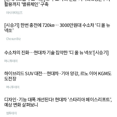
활용까지 '밸류체인' 구축
아시아타임즈
[시승기] 한번 충전에 720㎞… 3000만원대 수소차 ‘디 올 뉴
넥쏘’
Chosun Biz
수소차의 진화…현대차 기술 집약한 '디 올 뉴 넥쏘'[시승기]
머니투데이
하이브리드 SUV 대전…현대차·기아 양강, 르노 이어 KGM도
도전장
머니투데이
디자인·기능 대폭 개선된다! 현대차 '스타리아 페이스리프트',
예상 변화 살펴보니
엠투데이