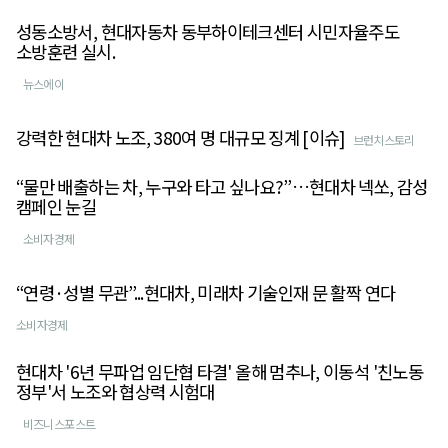
성동소방서, 현대자동차 동부하이테크센터 시민자율주도
소방훈련 실시.
뉴스에이
강력한 현대차 노조, 380여 명 대규모 징계 [이슈]
브런치스토리
“물만 배출하는 차, 누구와 타고 싶나요?”…현대차 넥쏘, 감성
캠페인 눈길
소비자경제
“연령·성별 무관”...현대차, 미래차 기술인재 문 활짝 연다
소비자경제
현대차 '6년 무파업 임단협 타결' 올해 멈추나, 이동석 '친노동
정부'서 노조와 협상력 시험대
비즈니스포스트