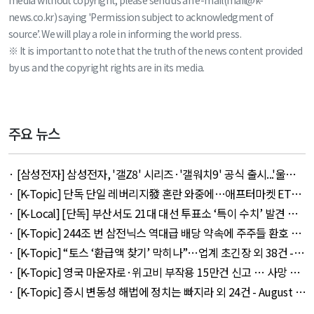
news.co.kr) saying 'Permission subject to acknowledgment of
source’. We will play a role in informing the world press.
※ It is important to note that the truth of the news content provided
by us and the copyright rights are in its media.
주요 뉴스
· [삼성전자] 삼성전자, '갤Z8' 시리즈·'갤워치9' 공식 출시...'울트
라' 257만 7300원 외 51건 - August 6, 2026
· [K-Topic] 단독 단일 레버리지發 혼란 와중에…애프터마켓 ETF
거래 강행 외 71건 - August 6, 2026
· [K-Local] [단독] 부산서도 21대 대선 투표소 ‘특이 수치’ 발견 외
14건 - August 6, 2026
· [K-Topic] 244조 번 삼전닉스 역대급 배당 약속에 주주들 환호 외
21건 - August 6, 2026
· [K-Topic] “토스 ‘환급액 찾기’ 막히나”…업계 초긴장 외 38건 -
August 6, 2026
· [K-Topic] 영국 마운자로·위고비 부작용 15만건 신고 … 사망 연
관 사례 153건 외 50건 - August 6, 2026
· [K-Topic] 증시 변동성 해법에 정치는 빠지라 외 24건 - August 6,
2026