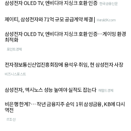
삼성전자 OLED TV, 엔비디아 지싱크 호환 인증
한국금융신문
제이티, 삼성전자와 71억 규모 공급계약 체결 |
HeraldK.com
삼성전자 OLED TV, 엔비디아 지싱크 호환 인증…게이밍 환경
최적화
포인트경제
전자정보통신산업진흥회장에 용석우 취임, 현 삼성전자 사장
비즈니스포스트
삼성전자, 엑시노스 성능 높여야 실적도 잡는다
헤럴드경제
비은행 한계?… 작년 금융지주 순익 1위 삼성금융, KB에 다시
역전
IT조선