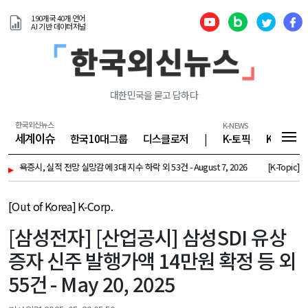
190개국 40개 언어
AI 기반 데이터저널
대한민국을 묻고 답하다
한국외신뉴스
K-NEWS
세계이슈
한국10대그룹
디스클로저
|
K-토픽
K-기업
 뉴욕증시, 실적 전망 실망감에 3대 지수 하락 외 53건 - August 7, 2026
▸
[K-Topic] 트럼프
[Out of Korea] K-Corp.
[삼성전자] [산업공시] 삼성SDI 유상
증자 신주 발행가액 14만원 확정 등 외
55건 - May 20, 2025