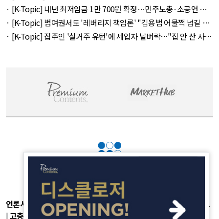
라' 257만 7300원 외 51건 - August 6, 2026
· [K-Topic] 내년 최저임금 1만 700원 확정…민주노총·소공연 이
의 불수용 외 44건 - August 5, 2026
· [K-Topic] 범여권서도 '레버리지 책임론' "김용범 어물쩍 넘길 수
없어" 외 50건 - August 5, 2026
· [K-Topic] 집주인 '실거주 유턴'에 세입자 날벼락…"집 안 산 사람
만 바보" 외 50건 - August 5, 2026
언론사소개
|
개인정보취급방침
|
광고후원
|
부가서비스
|
기사제보
|
고충처리
|
청소년보호정책