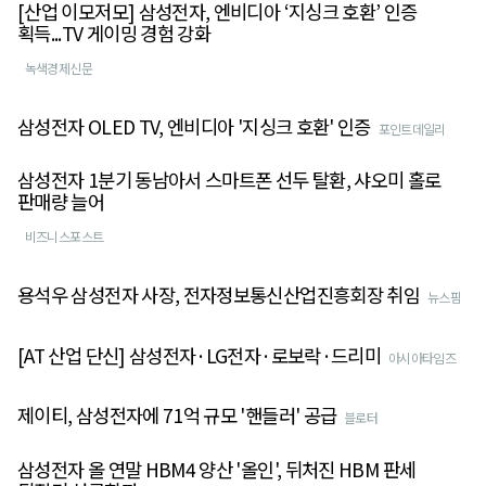
[산업 이모저모] 삼성전자, 엔비디아 ‘지싱크 호환’ 인증
획득...TV 게이밍 경험 강화
녹색경제신문
삼성전자 OLED TV, 엔비디아 '지싱크 호환' 인증
포인트데일리
삼성전자 1분기 동남아서 스마트폰 선두 탈환, 샤오미 홀로
판매량 늘어
비즈니스포스트
용석우 삼성전자 사장, 전자정보통신산업진흥회장 취임
뉴스핌
[AT 산업 단신] 삼성전자·LG전자·로보락·드리미
아시아타임즈
제이티, 삼성전자에 71억 규모 '핸들러' 공급
블로터
삼성전자 올 연말 HBM4 양산 '올인', 뒤처진 HBM 판세