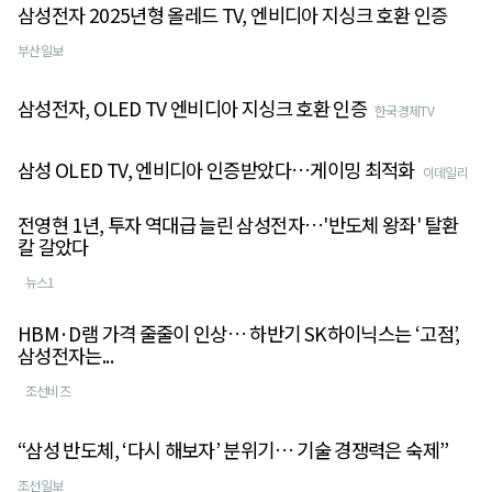
삼성전자 2025년형 올레드 TV, 엔비디아 지싱크 호환 인증
부산일보
삼성전자, OLED TV 엔비디아 지싱크 호환 인증
한국경제TV
삼성 OLED TV, 엔비디아 인증받았다…게이밍 최적화
이데일리
전영현 1년, 투자 역대급 늘린 삼성전자…'반도체 왕좌' 탈환
칼 갈았다
뉴스1
HBM·D램 가격 줄줄이 인상… 하반기 SK하이닉스는 ‘고점’,
삼성전자는...
조선비즈
“삼성 반도체, ‘다시 해보자’ 분위기… 기술 경쟁력은 숙제”
조선일보