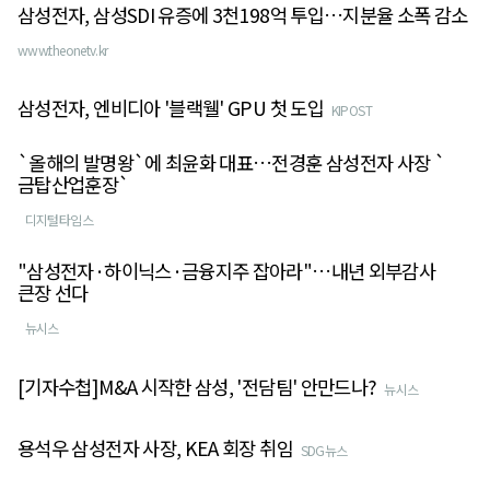
삼성전자, 삼성SDI 유증에 3천198억 투입…지분율 소폭 감소
www.theonetv.kr
삼성전자, 엔비디아 '블랙웰' GPU 첫 도입
KIPOST
`올해의 발명왕`에 최윤화 대표…전경훈 삼성전자 사장 `
금탑산업훈장`
디지털타임스
"삼성전자·하이닉스·금융지주 잡아라"…내년 외부감사
큰장 선다
뉴시스
[기자수첩]M&A 시작한 삼성, '전담팀' 안만드나?
뉴시스
용석우 삼성전자 사장, KEA 회장 취임
SDG뉴스