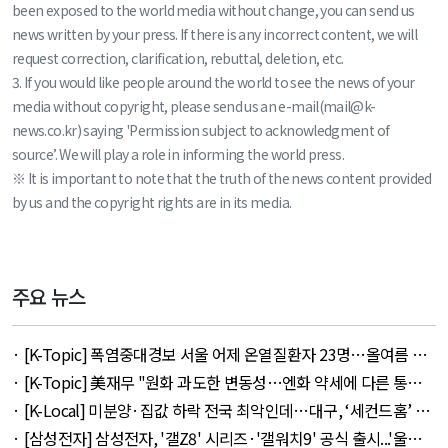
been exposed to the world media without change, you can send us
news written by your press. If there is any incorrect content, we will
request correction, clarification, rebuttal, deletion, etc.
3. If you would like people around the world to see the news of your
media without copyright, please send us an e-mail(mail@k-
news.co.kr) saying 'Permission subject to acknowledgment of
source’. We will play a role in informing the world press.
※ It is important to note that the truth of the news content provided
by us and the copyright rights are in its media.
주요 뉴스
· [K-Topic] 폭염중대경보 서울 어제 온열질환자 23명…올여름 최
다 외 33건 - August 5, 2026
· [K-Topic] 美재무 "원화 과도한 변동성…엔화 약세에 다른 통화
뒤따를 것" 외 50건 - August 5, 2026
· [K-Local] 미분양·집값 하락 전국 최악인데…대구, ‘세컨드홈’ 특
례서 빠졌다 외 11건 - August 5, 2026
· [삼성전자] 삼성전자, '갤Z8' 시리즈·'갤워치9' 공식 출시...'울트