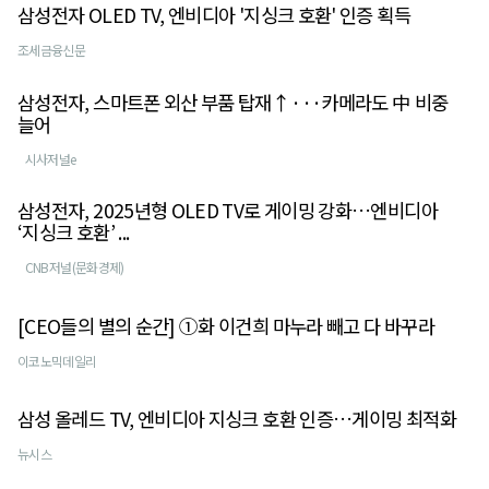
삼성전자 OLED TV, 엔비디아 '지싱크 호환' 인증 획득
조세금융신문
삼성전자, 스마트폰 외산 부품 탑재↑···카메라도 中 비중
늘어
시사저널e
삼성전자, 2025년형 OLED TV로 게이밍 강화…엔비디아
‘지싱크 호환’ ...
CNB저널(문화경제)
[CEO들의 별의 순간] ①화 이건희 마누라 빼고 다 바꾸라
이코노믹데일리
삼성 올레드 TV, 엔비디아 지싱크 호환 인증…게이밍 최적화
뉴시스