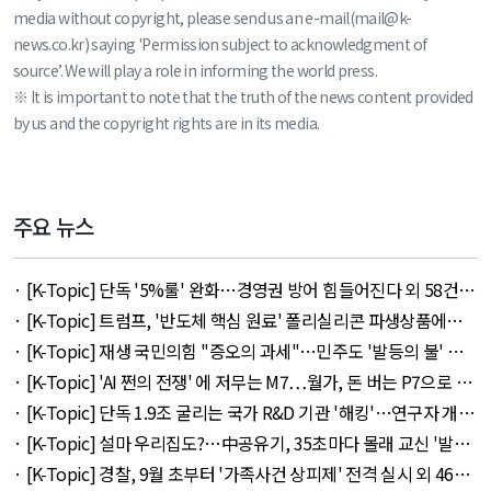
media without copyright, please send us an e-mail(mail@k-
news.co.kr) saying 'Permission subject to acknowledgment of
source’. We will play a role in informing the world press.
※ It is important to note that the truth of the news content provided
by us and the copyright rights are in its media.
주요 뉴스
· [K-Topic] 단독 '5%룰' 완화…경영권 방어 힘들어진다 외 58건 -
August 7, 2026
· [K-Topic] 트럼프, '반도체 핵심 원료' 폴리실리콘 파생상품에
15% 관세 외 27건 - August 7, 2026
· [K-Topic] 재생 국민의힘 "증오의 과세"…민주도 '발등의 불' 외
53건 - August 7, 2026
· [K-Topic] 'AI 쩐의 전쟁' 에 저무는 M7…월가, 돈 버는 P7으로 갈
아타나 외 30건 - August 8, 2026
· [K-Topic] 단독 1.9조 굴리는 국가 R&D 기관 '해킹'…연구자 개인
정보 몽땅 유출 외 48건 - August 7, 2026
· [K-Topic] 설마 우리집도?…中공유기, 35초마다 몰래 교신 '발칵'
외 48건 - August 7, 2026
· [K-Topic] 경찰, 9월 초부터 '가족사건 상피제' 전격 실시 외 46건