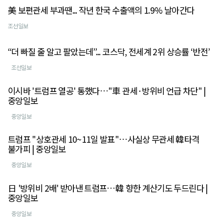
美 보편관세 부과땐... 작년 한국 수출액의 1.9% 날아간다
조선일보
“더 빠질 줄 알고 팔았는데”... 코스닥, 전세계 2위 상승률 ‘반전’
조선일보
이시바 '트럼프 열공' 통했다…"車 관세·방위비 언급 차단" |
중앙일보
중앙일보
트럼프 "상호관세 10~11일 발표"…사실상 무관세 韓타격
불가피 | 중앙일보
중앙일보
日 '방위비 2배' 받아낸 트럼프…韓 향한 계산기도 두드린다 |
중앙일보
중앙일보