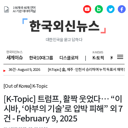
190개국 40개 언어
AI 기반 데이터저널
대한민국을 묻고 답하다
한국외신뉴스
K-NEWS
세계이슈
한국10대그룹
디스클로저
|
K-토픽
K-기업
건 - August 9, 2026
▸
[K-Topic] 金, 제주·인천서 승리하며 누적 득표서 재역전…鄭과 0.
[Out of Korea] K-Topic
[K-Topic] 트럼프, 활짝 웃었다… “이
시바, ‘아부의 기술’로 압박 피해” 외 7
건 - February 9, 2025