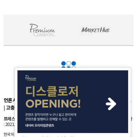
- August 7, 2026
언론사소개
|
개인정보취급방침
|
광고후원
|
부가서비스
|
기사제보
|
고충처리
|
청소년보호정책
프레스룸
: 서울시 강서구 공항대로 45길 25 등록번호: 서울 아53981 등록일자
: 2021.10.18 발행인: 정유란 편집인: 신한진
한국외신뉴스의 모든 콘텐츠(기사)는 저작권법의 보호를 받는바, 무단 전재, 복사, 배