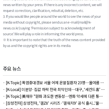
news written by your press. If there is any incorrect content, we will
request correction, clarification, rebuttal, deletion, etc.
3. If you would like people around the world to see the news of your
media without copyright, please send us an e-mail(mail@k-
news.co.kr) saying 'Permission subject to acknowledgment of
source’. We will play a role in informing the world press.
※ It is important to note that the truth of the news content provided
by us and the copyright rights are in its media.
주요 뉴스
· [K-Topic] 폭염중대경보 서울 어제 온열질환자 23명…올여름 최
다 외 33건 - August 5, 2026
· [K-Local] 미분양·집값 하락 전국 최악인데…대구, ‘세컨드홈’ 특
례서 빠졌다 외 11건 - August 5, 2026
· [K-Topic] 美재무 "원화 과도한 변동성…엔화 약세에 다른 통화
뒤따를 것" 외 50건 - August 5, 2026
· [삼성전자] 삼성전자, '갤Z8' 시리즈·'갤워치9' 공식 출시...'울트
라' 257만 7300원 외 51건 - August 6, 2026