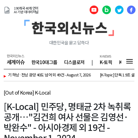
190개국 40개 언어
AI 기반 데이터저널
대한민국을 묻고 답하다
한국외신뉴스
K-NEWS
세계이슈
한국10대그룹
디스클로저
|
K-토픽
K-기업
 하남·전남 광양 40도 넘어 외 49건 - August 7, 2026
▸
[K-Topic] 단독 1.9조 굴리는 
[Out of Korea] K-Local
[K-Local] 민주당, 명태균 2차 녹취록
공개…"김건희 여사 선물은 김영선·
박완수" - 아시아경제 외 19건 -
November 1, 2024