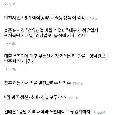
경기일보
인천시 민선8기 핵심 공약 '저출생 정책'에 중점
인천일보
홍준표 시장 "섬유산업 버릴 수 없다" 대구시-섬유업계
관계복원 시그널 | 영남일보 | 윤정혜 기자 | 경제
영남일보
대출 옥죄기에 대구 부동산 시장 거래심리 '찬물' | 영남일보 |
박주희 기자 | 경제
영남일보
광주 어등산서 백골 발견...警 수사 착수
무등일보
9월 광주 생산·소비·건설 모두 감소
광주드림
김태흠 "충남 지역 대학과 쓰촨대학 교류 강화하자"
대전일보