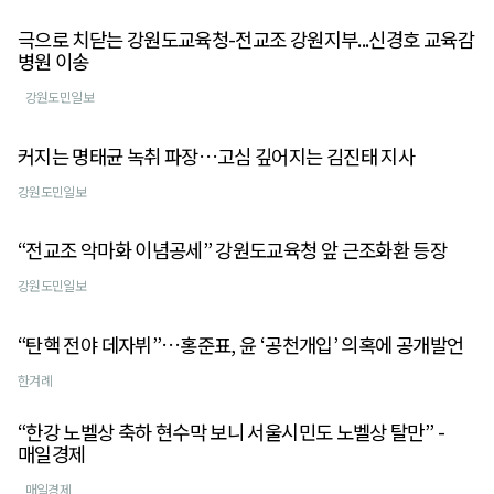
극으로 치닫는 강원도교육청-전교조 강원지부...신경호 교육감
병원 이송
강원도민일보
커지는 명태균 녹취 파장…고심 깊어지는 김진태 지사
강원도민일보
“전교조 악마화 이념공세” 강원도교육청 앞 근조화환 등장
강원도민일보
“탄핵 전야 데자뷔”…홍준표, 윤 ‘공천개입’ 의혹에 공개발언
한겨례
“한강 노벨상 축하 현수막 보니 서울시민도 노벨상 탈만” -
매일경제
매일경제