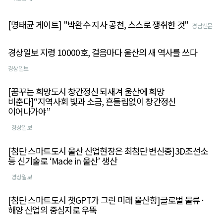
[명태균 게이트] "박완수 지사 공천, 스스로 쟁취한 것"
경남신문
경상일보 지령 10000호, 걸음마다 울산의 새 역사를 쓰다
경상일보
[꿈꾸는 희망도시 창간정신 되새겨 울산에 희망
비춘다]“지역사회 빛과 소금, 흔들림없이 창간정신
이어나가야”
경상일보
[첨단 스마트도시 울산 산업현장은 최첨단 변신중]3D조선소
등 신기술로 ‘Made in 울산’ 생산
경상일보
[첨단 스마트도시 챗GPT가 그린 미래 울산항]글로벌 물류·
해양 산업의 중심지로 우뚝