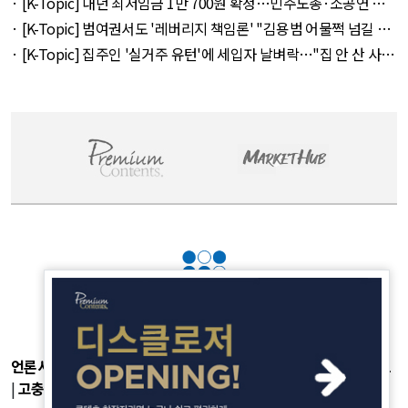
· [K-Topic] 내년 최저임금 1만 700원 확정…민주노총·소공연 이
의 불수용 외 44건 - August 5, 2026
· [K-Topic] 범여권서도 '레버리지 책임론' "김용범 어물쩍 넘길 수
없어" 외 50건 - August 5, 2026
· [K-Topic] 집주인 '실거주 유턴'에 세입자 날벼락…"집 안 산 사람
만 바보" 외 50건 - August 5, 2026
언론사소개
|
개인정보취급방침
|
광고후원
|
부가서비스
|
기사제보
|
고충처리
|
청소년보호정책