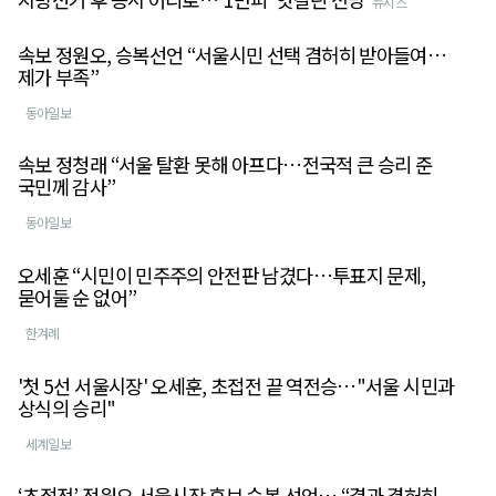
뉴시스
속보 정원오, 승복선언 “서울시민 선택 겸허히 받아들여…
제가 부족”
동아일보
속보 정청래 “서울 탈환 못해 아프다…전국적 큰 승리 준
국민께 감사”
동아일보
오세훈 “시민이 민주주의 안전판 남겼다…투표지 문제,
묻어둘 순 없어”
한겨례
'첫 5선 서울시장' 오세훈, 초접전 끝 역전승…"서울 시민과
상식의 승리"
세계일보
‘초접전’ 정원오 서울시장 후보 승복 선언… “결과 겸허히