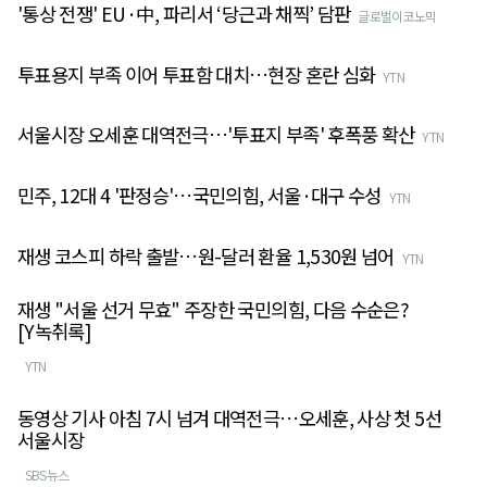
'통상 전쟁' EU·中, 파리서 ‘당근과 채찍’ 담판
글로벌이코노믹
투표용지 부족 이어 투표함 대치…현장 혼란 심화
YTN
서울시장 오세훈 대역전극…'투표지 부족' 후폭풍 확산
YTN
민주, 12대 4 '판정승'…국민의힘, 서울·대구 수성
YTN
재생 코스피 하락 출발…원-달러 환율 1,530원 넘어
YTN
재생 "서울 선거 무효" 주장한 국민의힘, 다음 수순은?
[Y녹취록]
YTN
동영상 기사 아침 7시 넘겨 대역전극…오세훈, 사상 첫 5선
서울시장
SBS뉴스