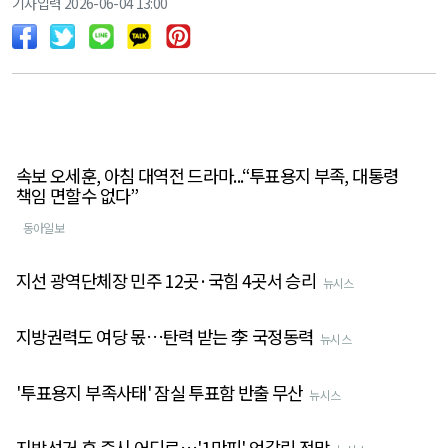
기사입력 2026-06-04 13:00
속보 오세훈, 아침 대역전 드라마...“투표용지 부족, 대통령
책임 면할수 없다”
동아일보
지선 광역단체장 민주 12곳·국힘 4곳서 승리
뉴시스
지방권력도 여당 몫…탄력 받는 李 국정동력
뉴시스
'투표용지 부족사태' 잠실 투표함 반출 무산
뉴시스
지방선거 후 증시 어디로…'1만피' 엇갈린 전망