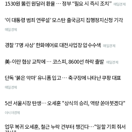
1530원 뚫린 원달러 환율 … 정부 “필요 시 즉시 조치”
매일경제
‘이 대통령 범죄 연루설’ 모스탄 출국금지 집행정지신청 기각
매일경제
경찰 ‘7명 사상’ 한화에어로 대전사업장 압수수색
매일경제
美-이란 협상 교착에 … 코스피, 8600선 하락 출발
매일경제
단독 ‘붉은 악마’ 유니폼 입고 … 축구장에 나타난 쿠팡 대표
매일경제
5선 서울시장 탄생… 오세훈 "상식의 승리, 역량 쏟아붓겠다"
아시아경제
업무 복귀 오세훈, 철근 누락 건부터 챙긴다…"일할 기회 줘서