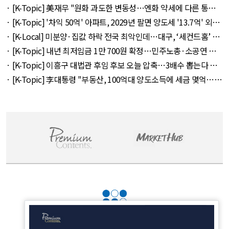
다 외 33건 - August 5, 2026
· [K-Topic] 美재무 "원화 과도한 변동성…엔화 약세에 다른 통화
뒤따를 것" 외 50건 - August 5, 2026
· [K-Topic] '차익 50억' 아파트, 2029년 팔면 양도세 '13.7억' 외
20건 - August 4, 2026
· [K-Local] 미분양·집값 하락 전국 최악인데…대구, ‘세컨드홈’ 특
례서 빠졌다 외 11건 - August 5, 2026
· [K-Topic] 내년 최저임금 1만 700원 확정…민주노총·소공연 이
의 불수용 외 44건 - August 5, 2026
· [K-Topic] 이흥구 대법관 후임 후보 오늘 압축…3배수 뽑는다 외
21건 - August 4, 2026
· [K-Topic] 李대통령 "부동산, 100억대 양도소득에 세금 몇억…형
평 안맞아" 외 51건 - August 4, 2026