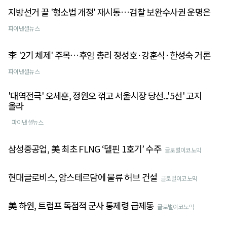
지방선거 끝 '형소법 개정' 재시동…검찰 보완수사권 운명은
파이낸셜뉴스
李 '2기 체제' 주목…후임 총리 정성호·강훈식·한성숙 거론
파이낸셜뉴스
'대역전극' 오세훈, 정원오 꺾고 서울시장 당선...'5선' 고지
올라
파이낸셜뉴스
삼성중공업, 美 최초 FLNG ‘델핀 1호기’ 수주
글로벌이코노믹
현대글로비스, 암스테르담에 물류 허브 건설
글로벌이코노믹
美 하원, 트럼프 독점적 군사 통제령 급제동
글로벌이코노믹