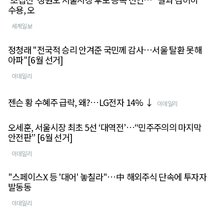
수용, 오
세계일보
정청래 "전국적 승리 안겨준 국민께 감사…서울 탈환 못해
아파"[6월 선거]
이데일리
젠슨 황 수혜주 급락, 왜?…LG전자 14% ↓
이데일리
오세훈, 서울시장 최초 5선 ‘대역전’…“민주주의의 마지막
안전판” [6월 선거]
이데일리
"스페이스X 등 '대어' 놓칠라"…中 해외주식 단속에 투자자
발동동
이데일리