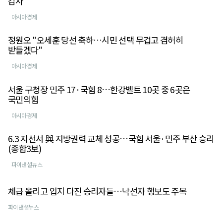
감사"
아시아경제
정원오 "오세훈 당선 축하…시민 선택 무겁고 겸허히
받들겠다"
아시아경제
서울 구청장 민주 17·국힘 8…한강벨트 10곳 중 6곳은
국민의힘
아시아경제
6.3 지선서 與 지방권력 교체 성공…국힘 서울·민주 부산 승리
(종합3보)
파이낸셜뉴스
체급 올리고 입지 다진 승리자들…낙선자 행보도 주목
파이낸셜뉴스