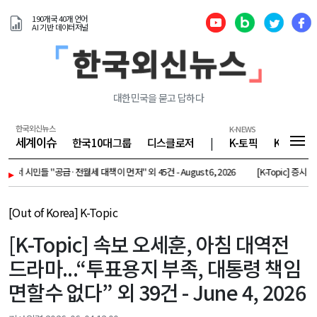
190개국 40개 언어
AI 기반 데이터저널
대한민국을 묻고 답하다
한국외신뉴스
K-NEWS
세계이슈
한국10대그룹
디스클로저
|
K-토픽
K-기업
민들 "공급·전월세 대책이 먼저" 외 45건 - August 6, 2026
▸
[K-Topic] 증시 변동성 해
[Out of Korea] K-Topic
[K-Topic] 속보 오세훈, 아침 대역전
드라마...“투표용지 부족, 대통령 책임
면할수 없다” 외 39건 - June 4, 2026